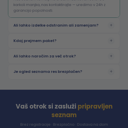
karkoli manjka, nas kontaktirajte — uredimo v 24h z
garancijo popolnosti.
+
Ali lahko izdelke odstranim ali zamenjam?
+
Kdaj prejmem paket?
+
Ali lahko naročim za več otrok?
+
Je ogled seznama res brezplačen?
Vaš otrok si zasluži
pripravljen
seznam
Brez registracije · Brezplačno · Dostava na dom