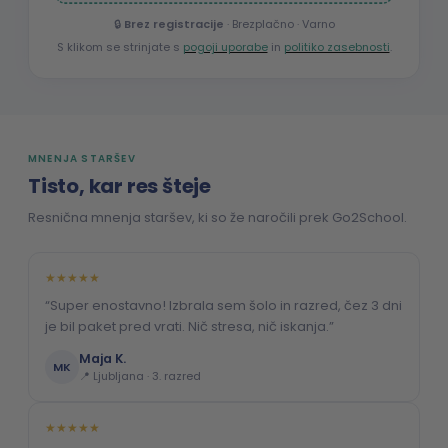
🔒
Brez registracije
· Brezplačno · Varno
S klikom se strinjate s
pogoji uporabe
in
politiko zasebnosti
.
MNENJA STARŠEV
Tisto, kar res šteje
Resnična mnenja staršev, ki so že naročili prek Go2School.
★★★★★
“Super enostavno! Izbrala sem šolo in razred, čez 3 dni
je bil paket pred vrati. Nič stresa, nič iskanja.”
Maja K.
MK
📍 Ljubljana · 3. razred
★★★★★