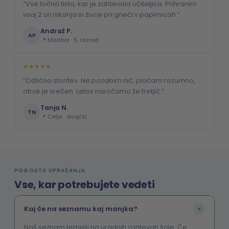
“Vse točno tisto, kar je zahtevala učiteljica. Prihranim
vsaj 2 uri iskanja in živce pri gneči v papirnicah.”
Andraž P.
AP
📍 Maribor · 5. razred
★★★★★
“Odlična storitev. Ne pozabim nič, plačam razumno,
otrok je srečen. Letos naročamo že tretjič.”
Tanja N.
TN
📍 Celje · dvojčki
POGOSTA VPRAŠANJA
Vse, kar potrebujete vedeti
+
Kaj če na seznamu kaj manjka?
Naš seznam temelji na uradnih zahtevah šole. Če