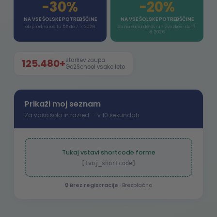
-30%
-20%
NA VSE ŠOLSKE POTREBŠČINE
NA VSE ŠOLSKE POTREBŠČINE
ob prednaročilu DZ do 7. 7. 2026
ob nakupu delovnih zvezkov · do 17.
8. 2026
staršev zaupa
125.480+
Go2School vsako leto
Prikaži moj seznam
Za vašo šolo in razred — v 10 sekundah
Tukaj vstavi shortcode forme
[tvoj_shortcode]
🔒
Brez registracije
· Brezplačno