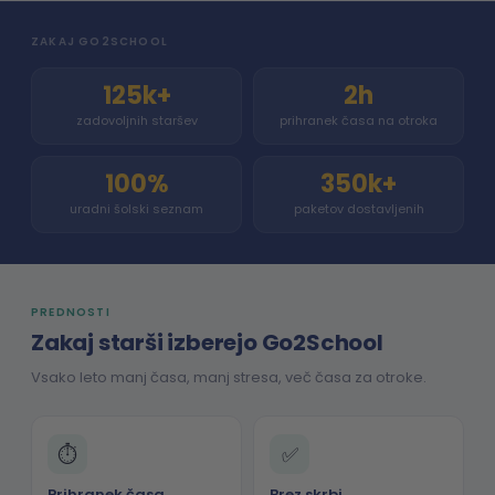
ZAKAJ GO2SCHOOL
125k+
2h
zadovoljnih staršev
prihranek časa na otroka
100%
350k+
uradni šolski seznam
paketov dostavljenih
PREDNOSTI
Zakaj starši izberejo Go2School
Vsako leto manj časa, manj stresa, več časa za otroke.
⏱
✅
Prihranek časa
Brez skrbi