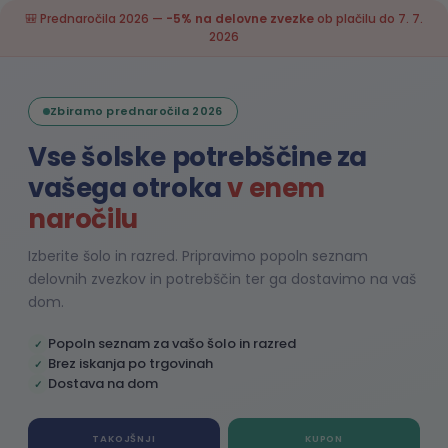
🎒 Prednaročila 2026 —
-5% na delovne zvezke
ob plačilu do 7. 7.
2026
Zbiramo prednaročila 2026
Vse šolske potrebščine za
vašega otroka
v enem
naročilu
Izberite šolo in razred. Pripravimo popoln seznam
delovnih zvezkov in potrebščin ter ga dostavimo na vaš
dom.
Popoln seznam za vašo šolo in razred
✓
Brez iskanja po trgovinah
✓
Dostava na dom
✓
TAKOJŠNJI
KUPON