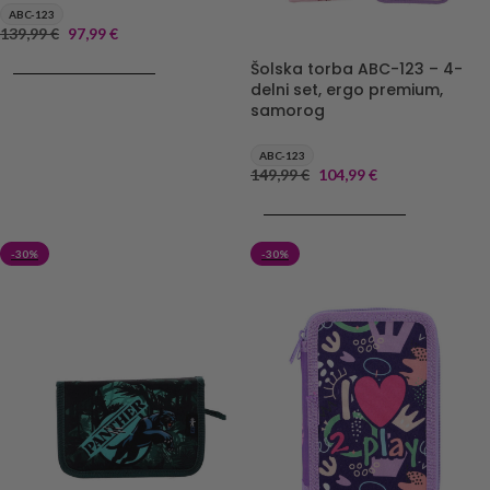
ABC-123
139,99
€
97,99
€
Šolska torba ABC-123 – 4-
DODAJ V KOŠARICO
delni set, ergo premium,
samorog
ABC-123
149,99
€
104,99
€
DODAJ V KOŠARICO
-30%
-30%