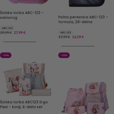
Šolska torba ABC-123 –
Polna peresnica ABC-123 –
samorog
formula, 28-delna
ABC-123
39,99
€
27,99
€
ABC-123
17,99
€
12,59
€
DODAJ V KOŠARICO
DODAJ V KOŠARICO
-30%
-30%
Šolska torba ABC123 Ergo
Flexi – konji, 4-delni set