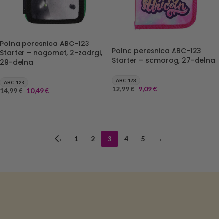
Polna peresnica ABC-123
Polna peresnica ABC-123
Starter – nogomet, 2-zadrgi,
Starter – samorog, 27-delna
29-delna
ABC-123
ABC-123
12,99
€
9,09
€
14,99
€
10,49
€
DODAJ V KOŠARICO
DODAJ V KOŠARICO
←
1
2
3
4
5
→