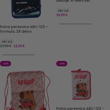
vesolje, 4-delni set
ABC-123
59,99
€
DODAJ V KOŠARICO
Polna peresnica ABC-123 –
formula, 28 delov
ABC-123
17,99
€
12,59
€
DODAJ V KOŠARICO
-30%
-30%
Polna peresnica ABC-123 –