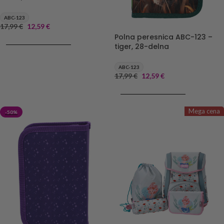
ABC-123
17,99
€
12,59
€
Polna peresnica ABC-123 –
DODAJ V KOŠARICO
tiger, 28-delna
ABC-123
17,99
€
12,59
€
DODAJ V KOŠARICO
Mega cena
-50%