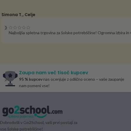
Simona T., Celje
Najboljša spletna trgovina za šolske potrebščine! Ogromna izbira i
Zaupa nam več tisoč kupcev
95 % kupcev
nas ocenjuje z odlično oceno – vaše zaupanje
nam pomeni vse!
Dobrodošli v Go2School, vaši prvi postaji za
vse šolske potrebščine!