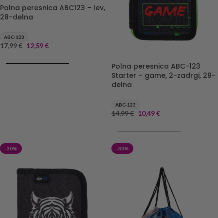
Polna peresnica ABC123 – lev,
28-delna
ABC-123
17,99
€
12,59
€
DODAJ V KOŠARICO
Polna peresnica ABC-123
Starter – game, 2-zadrgi, 29-
delna
ABC-123
14,99
€
10,49
€
DODAJ V KOŠARICO
-30%
-30%