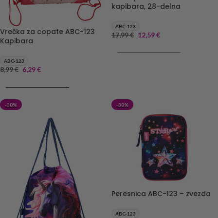
kapibara, 28-delna
ABC-123
Vrečka za copate ABC-123
17,99
€
12,59
€
Kapibara
DODAJ V KOŠARICO
ABC-123
8,99
€
6,29
€
DODAJ V KOŠARICO
-30%
-30%
Peresnica ABC-123 – zvezda
ABC-123