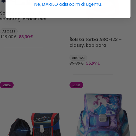
Ne, DARILO odstopim drugemu.
Šolska torba ABC123 –
samorog, 5-delni set
ABC-123
119,00
€
83,30
€
Šolska torba ABC-123 –
classy, kapibara
DODAJ V KOŠARICO
ABC-123
79,99
€
55,99
€
DODAJ V KOŠARICO
-30%
-30%