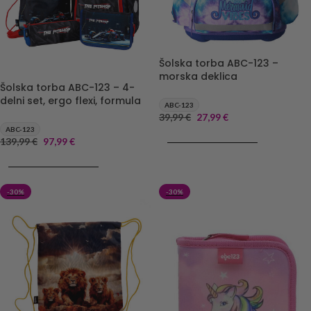
Šolska torba ABC-123 –
morska deklica
Šolska torba ABC-123 – 4-
delni set, ergo flexi, formula
ABC-123
39,99
€
27,99
€
ABC-123
DODAJ V KOŠARICO
139,99
€
97,99
€
DODAJ V KOŠARICO
-30%
-30%