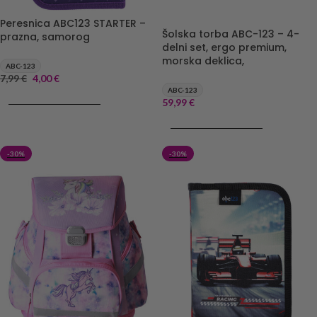
Peresnica ABC123 STARTER –
Šolska torba ABC-123 – 4-
prazna, samorog
delni set, ergo premium,
morska deklica,
ABC-123
7,99
€
4,00
€
ABC-123
DODAJ V KOŠARICO
59,99
€
DODAJ V KOŠARICO
-30%
-30%