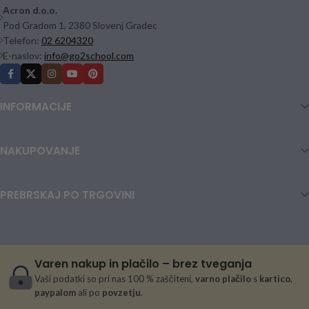
Acron d.o.o.
Pod Gradom 1, 2380 Slovenj Gradec
Telefon:
02 6204320
E-naslov:
info@go2school.com
INFORMACIJE
NAKUPOVANJE
PREBRSKAJ PO TRGOVINI
Varen nakup in plačilo – brez tveganja
Vaši podatki so pri nas 100 % zaščiteni,
varno plačilo
s
kartico
,
paypalom
ali po
povzetju
.