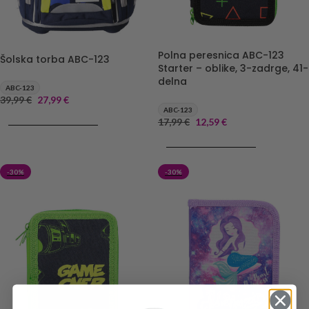
Polna peresnica ABC-123
Šolska torba ABC-123
Starter – oblike, 3-zadrge, 41-
delna
ABC-123
39,99
€
27,99
€
ABC-123
DODAJ V KOŠARICO
17,99
€
12,59
€
DODAJ V KOŠARICO
-30%
-30%