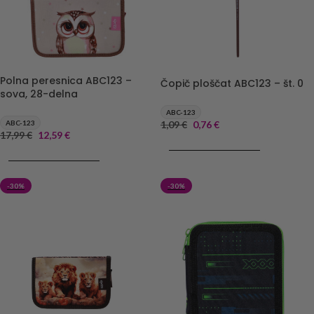
Polna peresnica ABC123 –
Čopič ploščat ABC123 – št. 0
sova, 28-delna
ABC-123
ABC-123
1,09
€
0,76
€
17,99
€
12,59
€
DODAJ V KOŠARICO
DODAJ V KOŠARICO
-30%
-30%