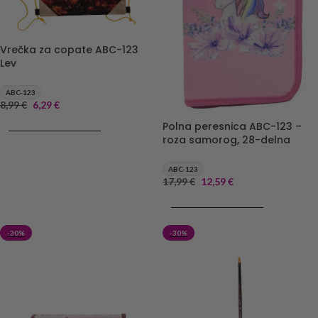
Vrečka za copate ABC-123
Lev
ABC-123
8,99
€
6,29
€
Polna peresnica ABC-123 –
DODAJ V KOŠARICO
roza samorog, 28-delna
ABC-123
17,99
€
12,59
€
DODAJ V KOŠARICO
-30%
-30%