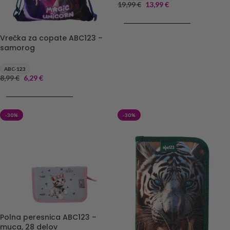
19,99
€
13,99
€
DODAJ V KOŠARICO
Vrečka za copate ABC123 –
samorog
ABC-123
8,99
€
6,29
€
DODAJ V KOŠARICO
-30%
-30%
Polna peresnica ABC123 –
muca, 28 delov