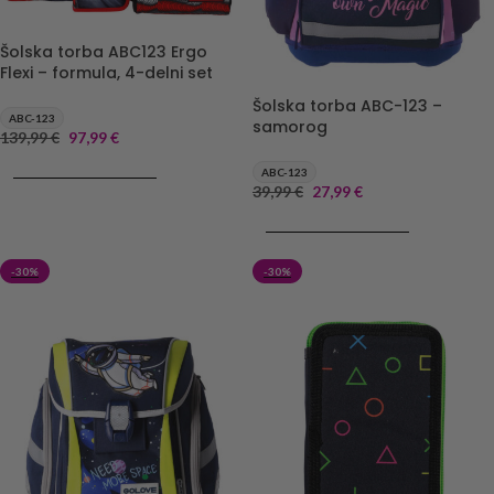
Šolska torba ABC123 Ergo
Flexi – formula, 4-delni set
Šolska torba ABC-123 –
ABC-123
samorog
139,99
€
97,99
€
DODAJ V KOŠARICO
ABC-123
39,99
€
27,99
€
DODAJ V KOŠARICO
-30%
-30%