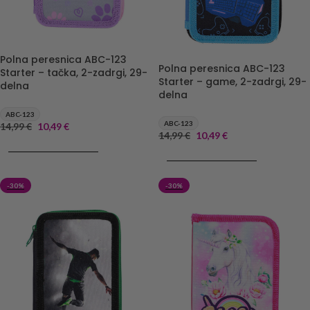
Polna peresnica ABC-123
Polna peresnica ABC-123
Starter – tačka, 2-zadrgi, 29-
Starter – game, 2-zadrgi, 29-
delna
delna
ABC-123
ABC-123
14,99
€
10,49
€
14,99
€
10,49
€
DODAJ V KOŠARICO
DODAJ V KOŠARICO
-30%
-30%