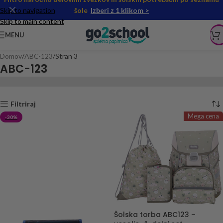
Skip to navigation
šole
Izberi z 1 klikom >
Skip to main content
MENU
Domov
ABC-123
Stran 3
ABC-123
Filtriraj
Mega cena
-30%
Šolska torba ABC123 –