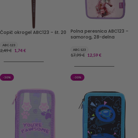
Polna peresnica ABC123 –
Čopič okrogel ABC123 – št. 20
samorog, 28-delna
ABC-123
ABC-123
2,49
€
1,74
€
17,99
€
12,59
€
DODAJ V KOŠARICO
DODAJ V KOŠARICO
-30%
-30%