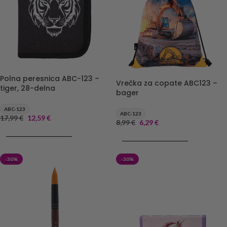
Polna peresnica ABC-123 –
Vrečka za copate ABC123 –
tiger, 28-delna
bager
ABC-123
ABC-123
17,99
€
12,59
€
8,99
€
6,29
€
DODAJ V KOŠARICO
DODAJ V KOŠARICO
-30%
-30%