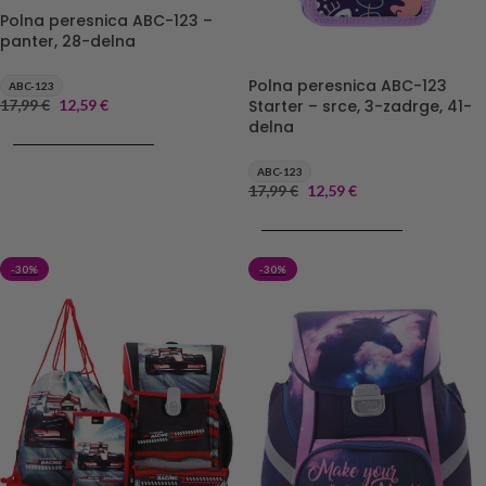
Polna peresnica ABC-123 –
panter, 28-delna
Polna peresnica ABC-123
ABC-123
17,99
€
12,59
€
Starter – srce, 3-zadrge, 41-
delna
DODAJ V KOŠARICO
ABC-123
17,99
€
12,59
€
DODAJ V KOŠARICO
-30%
-30%