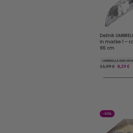
Dežnik UMBREL
in mačke 1 – r
96 cm
UMBRELLA AND MO
11,99
€
8,39
€
DODAJ V KOŠA
-30%