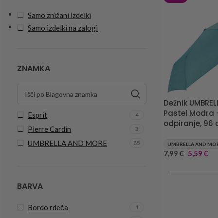
Samo znižani izdelki
Samo izdelki na zalogi
ZNAMKA
Dežnik UMBRE
Pastel Modra 
Esprit
4
odpiranje, 96
Pierre Cardin
3
UMBRELLA AND MORE
85
UMBRELLA AND MO
7,99
€
5,59
€
DODAJ V KOŠA
BARVA
Bordo rdeča
1