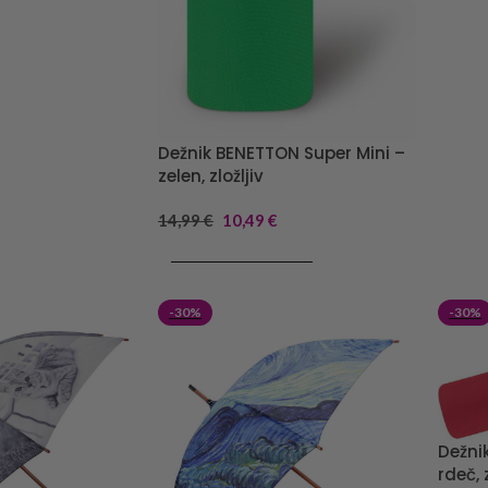
Dežnik BENETTON Super Mini –
zelen, zložljiv
14,99
€
10,49
€
DODAJ V KOŠARICO
-30%
-30%
Dežni
rdeč, z