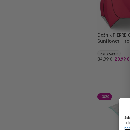
Dežnik PIERRE
Sunflower – rd
Pierre Cardin
34,99
€
20,99
€
DODAJ V KOŠA
-30%
Spl
ogl
pod