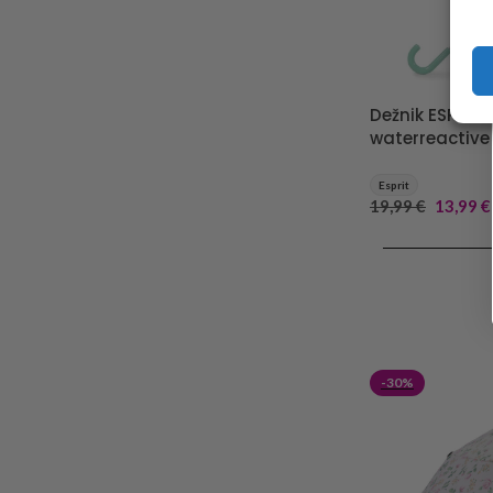
Dežnik ESPRIT 
waterreactive
Esprit
19,99
€
13,99
€
DODAJ V KOŠA
-30%