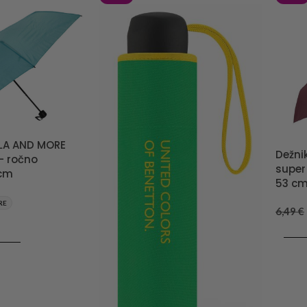
LLA AND MORE
Dežni
– ročno
super 
 cm
53 c
RE
6,49
€
DODA
RICO