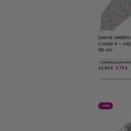
Dežnik UMBRE
Cvetje 4 – odp
96 cm
UMBRELLA AND MO
13,99
€
9,79
€
DODAJ V KOŠA
-30%