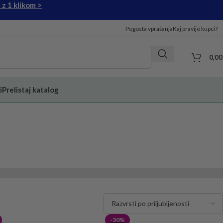
 z 1 klikom >
Pogosta vprašanja
Kaj pravijo kupci?
0,0
i
Prelistaj katalog
-30%