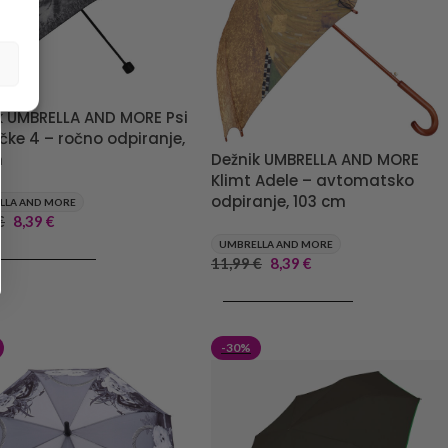
k UMBRELLA AND MORE Psi
čke 4 – ročno odpiranje,
Dežnik UMBRELLA AND MORE
m
Klimt Adele – avtomatsko
odpiranje, 103 cm
LLA AND MORE
€
8,39
€
UMBRELLA AND MORE
J V KOŠARICO
11,99
€
8,39
€
DODAJ V KOŠARICO
-30%