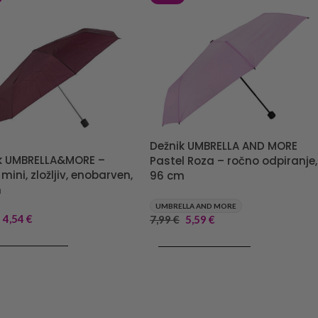
Dežnik UMBRELLA AND MORE
k UMBRELLA&MORE –
Pastel Roza – ročno odpiranje,
mini, zložljiv, enobarven,
96 cm
m
UMBRELLA AND MORE
4,54
€
7,99
€
5,59
€
J V KOŠARICO
DODAJ V KOŠARICO