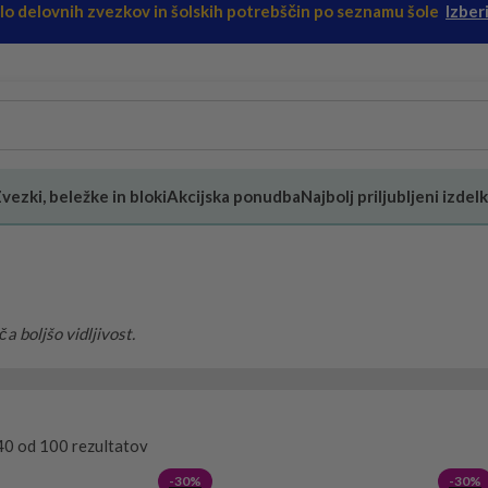
ilo delovnih zvezkov in šolskih potrebščin po seznamu šole
Izberi
vezki, beležke in bloki
Akcijska ponudba
Najbolj priljubljeni izdelk
a boljšo vidljivost.
40 od 100 rezultatov
-30%
-30%