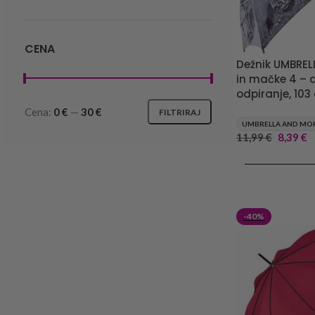
CENA
Dežnik UMBREL
in mačke 4 –
odpiranje, 103
Cena:
0 €
—
30 €
FILTRIRAJ
UMBRELLA AND MO
11,99
€
8,39
€
DODAJ V KOŠA
-40%