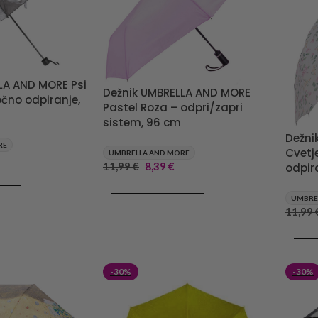
LA AND MORE Psi
Dežnik UMBRELLA AND MORE
očno odpiranje,
Pastel Roza – odpri/zapri
sistem, 96 cm
Dežni
RE
Cvetj
UMBRELLA AND MORE
11,99
€
8,39
€
odpir
RICO
DODAJ V KOŠARICO
UMBRE
11,99
DODA
-30%
-30%