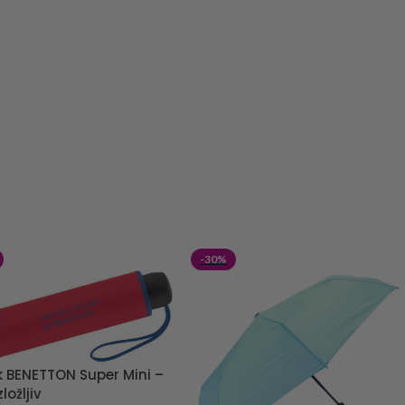
-30%
k BENETTON Super Mini –
ložljiv