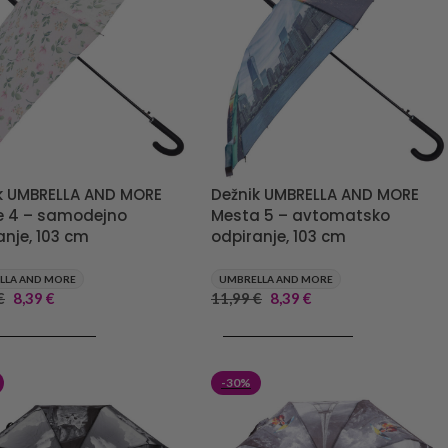
Dežnik UMBRELLA AND MORE
k UMBRELLA AND MORE
Mesta 5 – avtomatsko
e 4 – samodejno
odpiranje, 103 cm
anje, 103 cm
UMBRELLA AND MORE
LLA AND MORE
11,99
€
8,39
€
€
8,39
€
DODAJ V KOŠARICO
J V KOŠARICO
-30%