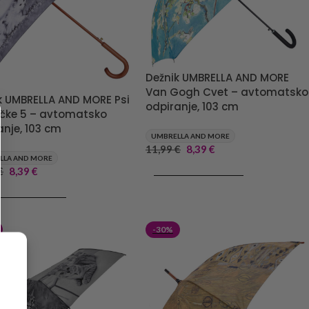
Dežnik UMBRELLA AND MORE
Van Gogh Cvet – avtomatsko
k UMBRELLA AND MORE Psi
odpiranje, 103 cm
čke 5 – avtomatsko
anje, 103 cm
UMBRELLA AND MORE
11,99
€
8,39
€
LLA AND MORE
€
8,39
€
DODAJ V KOŠARICO
J V KOŠARICO
-30%