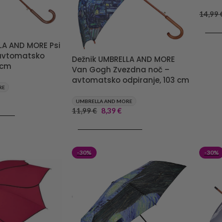
14,99
DODA
LA AND MORE Psi
 avtomatsko
Dežnik UMBRELLA AND MORE
 cm
Van Gogh Zvezdna noč –
avtomatsko odpiranje, 103 cm
RE
UMBRELLA AND MORE
11,99
€
8,39
€
RICO
DODAJ V KOŠARICO
-30%
-30%