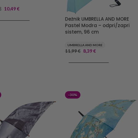
€
10,49
€
Dežnik UMBRELLA AND MORE
J V KOŠARICO
Pastel Modra – odpri/zapri
sistem, 96 cm
UMBRELLA AND MORE
11,99
€
8,39
€
DODAJ V KOŠARICO
-30%