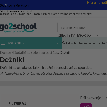
Hitro naroč
Skip to navigation
Skip to main content
se za šolo po ugodni ceni -
manj skrbi za starše, več nasmehov za otroke!
IZBERITE KATEGORIJO
Šolske torbe in nahrbtniki
Z
VSI IZDELKI
Domov
Dodatki za šolo in prosti čas
Dežniki
Dežniki
Dežniki za otroke so lahki, trpežni in enostavni za uporabo.
📌
Najboljša izbira: Lahek otroški dežnik s prozorno kupolo, ki omogoč
Prikazovanje 1–
FILTRIRAJ
-30%