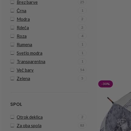
Brez barve
25
Črna
1
Modra
2
Rdeča
2
Roza
4
Rumena
1
Svetlo modra
1
Transparentna
1
Več barv
54
Zelena
5
-30%
SPOL
Otrok deklica
2
Za oba spola
83