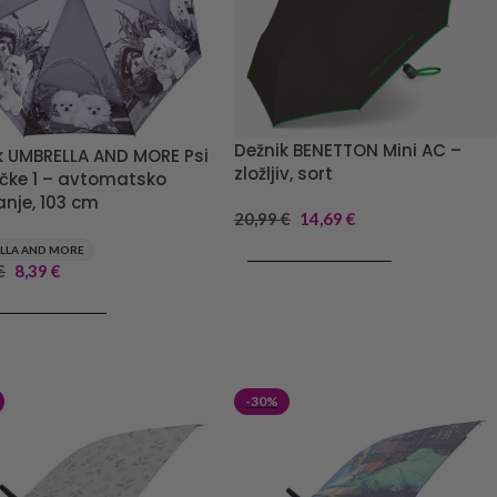
Dežnik BENETTON Mini AC –
k UMBRELLA AND MORE Psi
zložljiv, sort
čke 1 – avtomatsko
anje, 103 cm
20,99
€
14,69
€
LLA AND MORE
DODAJ V KOŠARICO
€
8,39
€
J V KOŠARICO
-30%