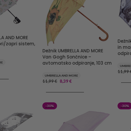
LLA AND MORE
Dežni
ri/zapri sistem,
in ma
Dežnik UMBRELLA AND MORE
odpir
Van Gogh Sončnice –
avtomatsko odpiranje, 103 cm
RE
UMBRE
11,99
UMBRELLA AND MORE
RICO
11,99
€
8,39
€
DODA
DODAJ V KOŠARICO
-30%
-30%