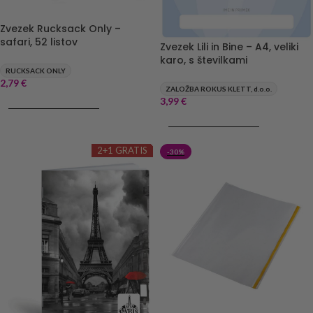
Zvezek Rucksack Only –
safari, 52 listov
Zvezek Lili in Bine – A4, veliki
karo, s številkami
RUCKSACK ONLY
2,79
€
ZALOŽBA ROKUS KLETT, d.o.o.
3,99
€
DODAJ V KOŠARICO
DODAJ V KOŠARICO
2+1 GRATIS
-30%