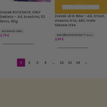
Zvezek RUCKSACK ONLY
Zvezek Lili in Bine – A4, črtast,
Dekleta – A4, brezčrtni, 52
vmesna črta, ABC male
listov, 80g
tiskane črke
RUCKSACK ONLY
2,79
€
ZALOŽBA ROKUS KLETT, d.o.o.
3,99
€
DODAJ V KOŠARICO
DODAJ V KOŠARICO
1
2
3
4
…
12
13
14
→