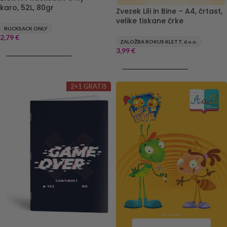
karo, 52L, 80gr
Zvezek Lili in Bine – A4, črtast,
velike tiskane črke
RUCKSACK ONLY
2,79
€
ZALOŽBA ROKUS KLETT, d.o.o.
3,99
€
DODAJ V KOŠARICO
DODAJ V KOŠARICO
2+1 GRATIS