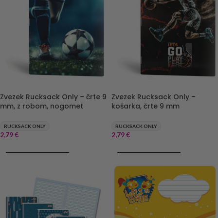
Zvezek Rucksack Only – črte 9
Zvezek Rucksack Only –
mm, z robom, nogomet
košarka, črte 9 mm
RUCKSACK ONLY
RUCKSACK ONLY
2,79
€
2,79
€
DODAJ V KOŠARICO
DODAJ V KOŠARICO