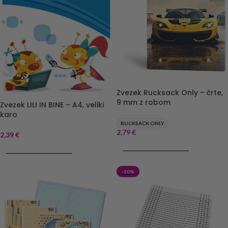
Zvezek Rucksack Only – črte,
9 mm z robom
Zvezek LILI IN BINE – A4, veliki
karo
RUCKSACK ONLY
2,79
€
2,39
€
DODAJ V KOŠARICO
DODAJ V KOŠARICO
-30%