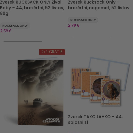
Zvezek RUCKSACK ONLY Živali
Zvezek Rucksack Only –
Baby – A4, brezčrtni, 52 listov,
brezčrtni, nogomet, 52 listov
80g
RUCKSACK ONLY
2,79
€
RUCKSACK ONLY
2,59
€
DODAJ V KOŠARICO
DODAJ V KOŠARICO
2+1 GRATIS
Zvezek TAKO LAHKO – A4,
splošni s1