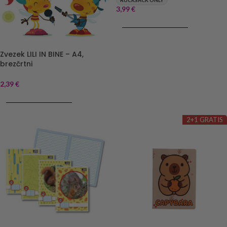
RUCKSACK ONLY
3,99
€
DODAJ V KOŠARICO
Zvezek LILI IN BINE – A4,
brezčrtni
2,39
€
DODAJ V KOŠARICO
2+1 GRATIS