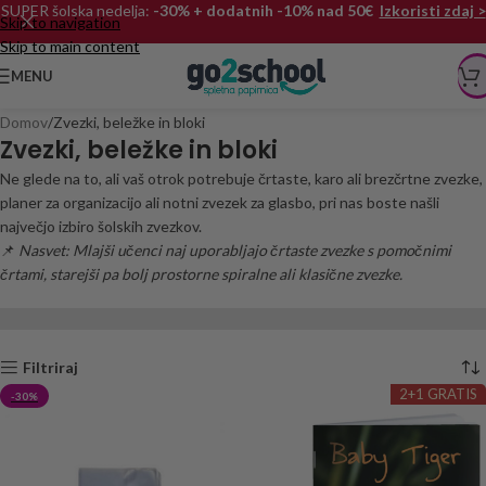
SUPER šolska nedelja:
-30% + dodatnih -10% nad 50€
Izkoristi zdaj >
Skip to navigation
Skip to main content
MENU
Domov
Zvezki, beležke in bloki
Zvezki, beležke in bloki
Ne glede na to, ali vaš otrok potrebuje črtaste, karo ali brezčrtne zvezke,
planer za organizacijo ali notni zvezek za glasbo, pri nas boste našli
največjo izbiro šolskih zvezkov.
📌
Nasvet: Mlajši učenci naj uporabljajo črtaste zvezke s pomočnimi
črtami, starejši pa bolj prostorne spiralne ali klasične zvezke.
Filtriraj
2+1 GRATIS
-30%