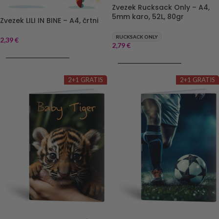
Zvezek Rucksack Only – A4,
5mm karo, 52L, 80gr
Zvezek LILI IN BINE – A4, črtni
RUCKSACK ONLY
2,39
€
2,79
€
DODAJ V KOŠARICO
DODAJ V KOŠARICO
2+1 GRATIS
2+1 GRATIS