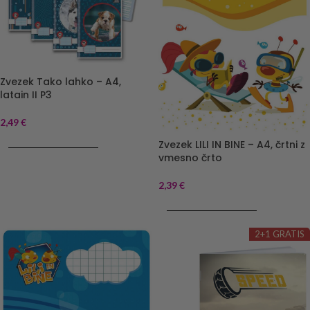
Zvezek Tako lahko – A4,
latain II P3
2,49
€
Zvezek LILI IN BINE – A4, črtni z
DODAJ V KOŠARICO
vmesno črto
2,39
€
DODAJ V KOŠARICO
2+1 GRATIS