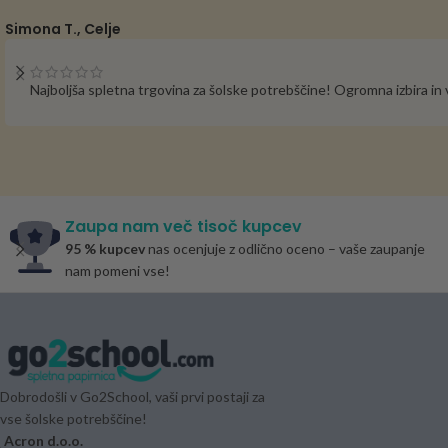
Simona T., Celje
Najboljša spletna trgovina za šolske potrebščine! Ogromna izbira i
Zaupa nam več tisoč kupcev
95 % kupcev
nas ocenjuje z odlično oceno – vaše zaupanje
nam pomeni vse!
Dobrodošli v Go2School, vaši prvi postaji za
vse šolske potrebščine!
Acron d.o.o.