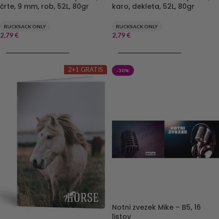
črte, 9 mm, rob, 52L, 80gr
karo, dekleta, 52L, 80gr
RUCKSACK ONLY
RUCKSACK ONLY
2,79
€
2,79
€
DODAJ V KOŠARICO
DODAJ V KOŠARICO
2+1 GRATIS
-30%
Notni zvezek Mike – B5, 16
listov