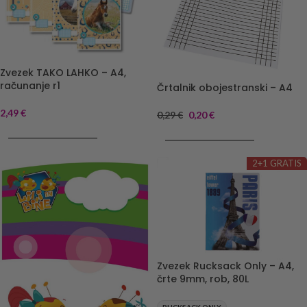
Zvezek TAKO LAHKO – A4,
računanje r1
Črtalnik obojestranski – A4
2,49
€
0,29
€
0,20
€
DODAJ V KOŠARICO
DODAJ V KOŠARICO
2+1 GRATIS
Zvezek Rucksack Only – A4,
črte 9mm, rob, 80L