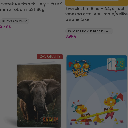
Zvezek Rucksack Only – črte 9
Zvezek Lili in Bine – A4, črtast,
mm z robom, 52L 80gr
vmesna črta, ABC male/velike
pisane črke
RUCKSACK ONLY
2,79
€
ZALOŽBA ROKUS KLETT, d.o.o.
DODAJ V KOŠARICO
3,99
€
DODAJ V KOŠARICO
2+1 GRATIS