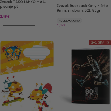
Zvezek TAKO LAHKO – A4,
Zvezek Rucksack Only – črte
pisanje p6
9mm, z robom, 52L, 80gr
2,49
€
RUCKSACK ONLY
DODAJ V KOŠARICO
1,89
€
DODAJ V KOŠARICO
2+1 GRATIS