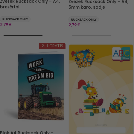
Zvezek Rucksack Only – A4,
Zvezek Rucksack Only – A4,
brezčrtni
5mm karo, sadje
RUCKSACK ONLY
RUCKSACK ONLY
2,79
€
2,79
€
DODAJ V KOŠARICO
DODAJ V KOŠARICO
2+1 GRATIS
Blok A4 Rucksack Only –