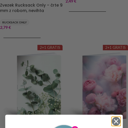
2,49
€
Zvezek Rucksack Only – črte 9
DODAJ V KOŠARICO
mm z robom, nevihta
RUCKSACK ONLY
2,79
€
DODAJ V KOŠARICO
2+1 GRATIS
2+1 GRATIS