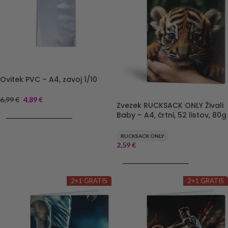
Ovitek PVC – A4, zavoj 1/10
6,99
€
4,89
€
Zvezek RUCKSACK ONLY Živali
Baby – A4, črtni, 52 listov, 80g
DODAJ V KOŠARICO
RUCKSACK ONLY
2,59
€
DODAJ V KOŠARICO
2+1 GRATIS
2+1 GRATIS