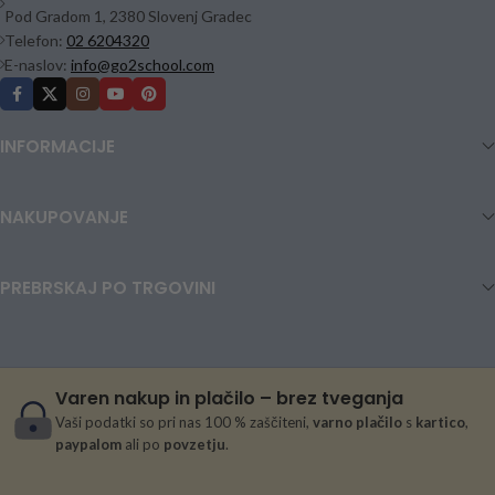
Pod Gradom 1, 2380 Slovenj Gradec
Telefon:
02 6204320
E-naslov:
info@go2school.com
INFORMACIJE
NAKUPOVANJE
PREBRSKAJ PO TRGOVINI
Varen nakup in plačilo – brez tveganja
Vaši podatki so pri nas 100 % zaščiteni,
varno plačilo
s
kartico
,
paypalom
ali po
povzetju
.