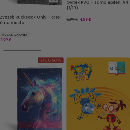
Ovitek PVC – samolepilen, A4
(1/10)
Zvezek Rucksack Only – črte,
6,99
€
4,89
€
črna mesta
DODAJ V KOŠARICO
RUCKSACK ONLY
2,99
€
DODAJ V KOŠARICO
2+1 GRATIS