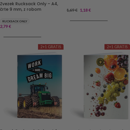
Zvezek Rucksack Only – A4,
črte 9 mm, z robom
1,69
€
1,18
€
DODAJ V KOŠARICO
RUCKSACK ONLY
2,79
€
DODAJ V KOŠARICO
2+1 GRATIS
2+1 GRATIS