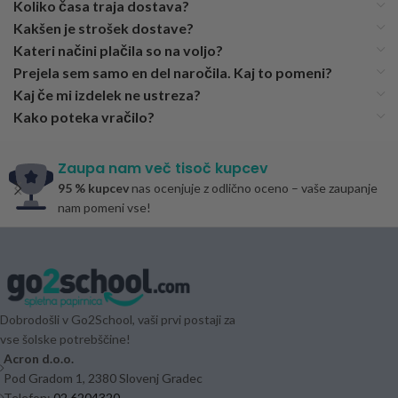
Koliko časa traja dostava?
Kakšen je strošek dostave?
Kateri načini plačila so na voljo?
Prejela sem samo en del naročila. Kaj to pomeni?
Kaj če mi izdelek ne ustreza?
Kako poteka vračilo?
Zaupa nam več tisoč kupcev
95 % kupcev
nas ocenjuje z odlično oceno – vaše zaupanje
nam pomeni vse!
Dobrodošli v Go2School, vaši prvi postaji za
vse šolske potrebščine!
Acron d.o.o.
Pod Gradom 1, 2380 Slovenj Gradec
Telefon:
02 6204320