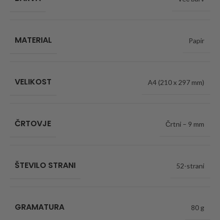
MATERIAL
Papir
VELIKOST
A4 (210 x 297 mm)
ČRTOVJE
Črtni – 9 mm
ŠTEVILO STRANI
52-strani
GRAMATURA
80 g