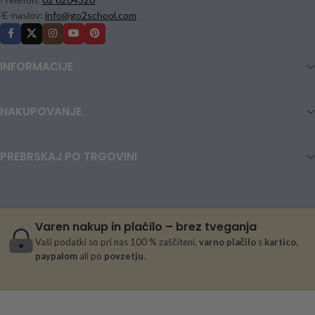
E-naslov:
info@go2school.com
INFORMACIJE
NAKUPOVANJE
PREBRSKAJ PO TRGOVINI
Varen nakup in plačilo – brez tveganja
Vaši podatki so pri nas 100 % zaščiteni,
varno plačilo
s
kartico
,
paypalom
ali po
povzetju
.
Zvezek
Rucksack