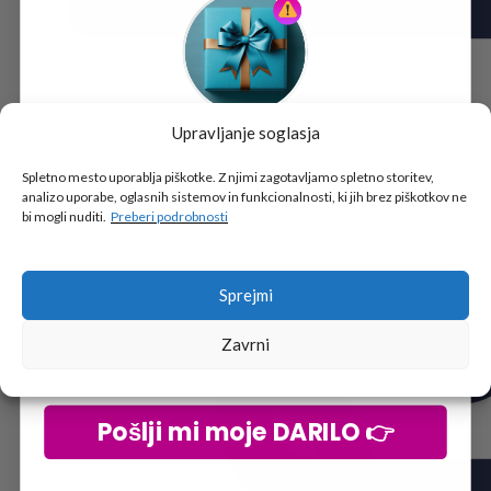
Upravljanje soglasja
Tukaj je!
🎁 DARILO
Spletno mesto uporablja piškotke. Z njimi zagotavljamo spletno storitev,
analizo uporabe, oglasnih sistemov in funkcionalnosti, ki jih brez piškotkov ne
Vpiši podatke za prejem darila
in se pridruži
bi mogli nuditi.
Preberi podrobnosti
go2school skupnosti.
Sprejmi
Zavrni
Pošlji mi moje DARILO 👉