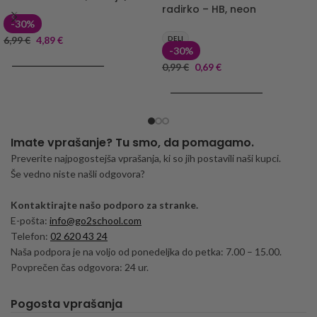
radirko – HB, neon
-30%
6,99
€
4,89
€
DELI
-30%
DODAJ V KOŠARICO
0,99
€
0,69
€
DODAJ V KOŠARICO
Imate vprašanje? Tu smo, da pomagamo.
Preverite najpogostejša vprašanja, ki so jih postavili naši kupci.
Še vedno niste našli odgovora?
Kontaktirajte našo podporo za stranke.
E-pošta:
info@go2school.com
Telefon:
02 620 43 24
Naša podpora je na voljo od ponedeljka do petka: 7.00 – 15.00.
Povprečen čas odgovora: 24 ur.
Pogosta vprašanja