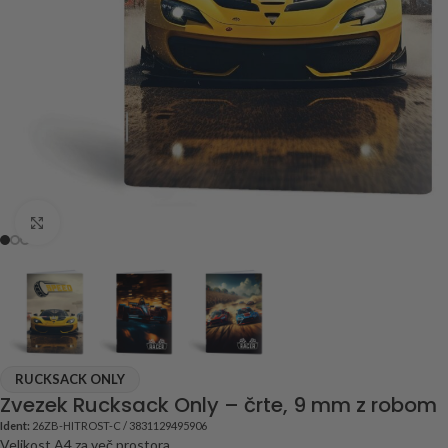
Click to enlarge
RUCKSACK ONLY
Zvezek Rucksack Only – črte, 9 mm z robom
Ident:
26ZB-HITROST-C / 3831129495906
Velikost A4 za več prostora