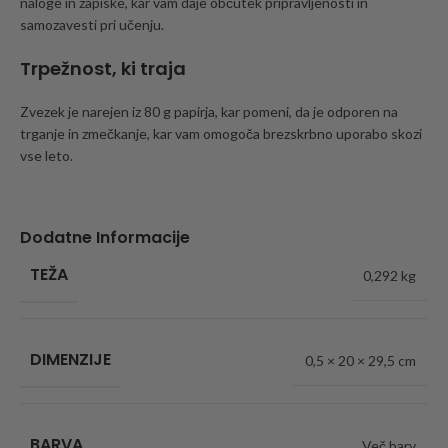
naloge in zapiske, kar vam daje občutek pripravljenosti in
samozavesti pri učenju.
Trpežnost, ki traja
Zvezek je narejen iz 80 g papirja, kar pomeni, da je odporen na
trganje in zmečkanje, kar vam omogoča brezskrbno uporabo skozi
vse leto.
Dodatne Informacije
TEŽA
0,292 kg
DIMENZIJE
0,5 × 20 × 29,5 cm
BARVA
Več barv