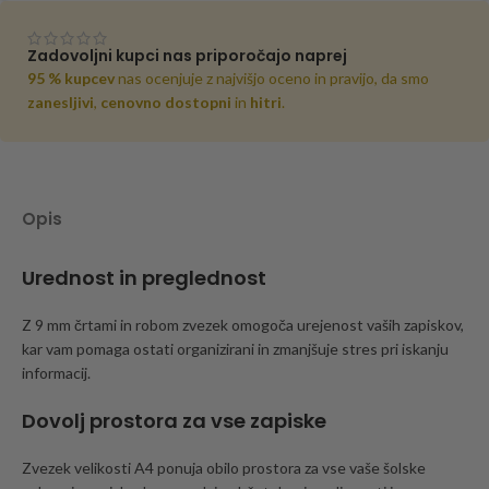
Zadovoljni kupci nas priporočajo naprej
95 % kupcev
nas ocenjuje z najvišjo oceno in pravijo, da smo
zanesljivi
,
cenovno dostopni
in
hitri
.
Opis
Urednost in preglednost
Z 9 mm črtami in robom zvezek omogoča urejenost vaših zapiskov,
kar vam pomaga ostati organizirani in zmanjšuje stres pri iskanju
informacij.
Dovolj prostora za vse zapiske
Zvezek velikosti A4 ponuja obilo prostora za vse vaše šolske