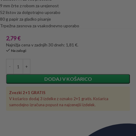
9 mm črte z robom za urejenost
52 listov za dolgotrajno uporabo
80 g papir za gladko pisanje
Trpežna zasnova za vsakodnevno uporabo
2,79
€
Najnižja cena v zadnjih 30 dneh: 1,81 €.
Na zalogi
DODAJ V KOŠARICO
Zvezki 2+1 GRATIS
V košarico dodaj 3 izdelke z oznako 2+1 gratis. Košarica
samodejno izračuna popust na najcenejši izdelek.