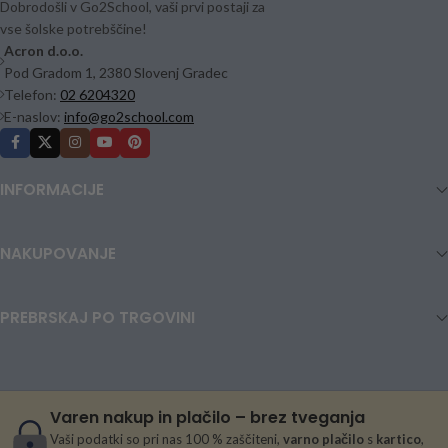
Dobrodošli v Go2School, vaši prvi postaji za
vse šolske potrebščine!
Acron d.o.o.
Pod Gradom 1, 2380 Slovenj Gradec
Telefon:
02 6204320
E-naslov:
info@go2school.com
INFORMACIJE
NAKUPOVANJE
PREBRSKAJ PO TRGOVINI
Varen nakup in plačilo – brez tveganja
Vaši podatki so pri nas 100 % zaščiteni,
varno plačilo
s
kartico
,