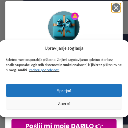
Upravljanje soglasja
Tukaj je!
🎁 DARILO
Spletno mesto uporablja piškotke. Z njimi zagotavljamo spletno storitev,
analizo uporabe, oglasnih sistemov in funkcionalnosti, ki jih brez piškotkov ne
Vpiši podatke za prejem darila
in se pridruži
bi mogli nuditi.
Preberi podrobnosti
go2school skupnosti.
Sprejmi
Zavrni
Pošlji mi moje DARILO 👉