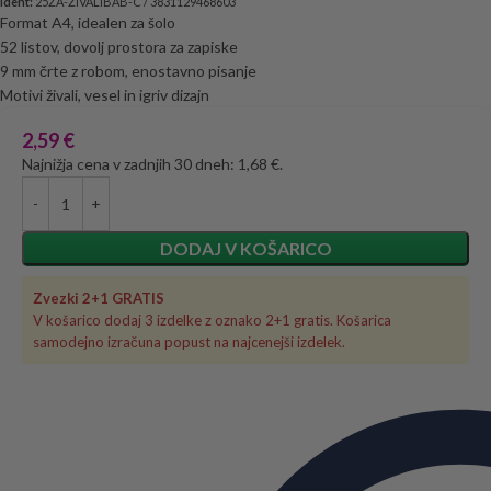
Ident:
25ZA-ZIVALIBAB-C / 3831129468603
Format A4, idealen za šolo
52 listov, dovolj prostora za zapiske
9 mm črte z robom, enostavno pisanje
Motivi živali, vesel in igriv dizajn
2,59
€
Najnižja cena v zadnjih 30 dneh: 1,68 €.
DODAJ V KOŠARICO
Zvezki 2+1 GRATIS
V košarico dodaj 3 izdelke z oznako 2+1 gratis. Košarica
samodejno izračuna popust na najcenejši izdelek.