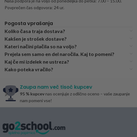
Naša podpora je na voljo od ponedeljka do petka: 7.00 – 15.00.
Povprečen čas odgovora: 24 ur.
Pogosta vprašanja
Koliko časa traja dostava?
Kakšen je strošek dostave?
Kateri načini plačila so na voljo?
Prejela sem samo en del naročila. Kaj to pomeni?
Kaj če mi izdelek ne ustreza?
Kako poteka vračilo?
Zaupa nam več tisoč kupcev
95 % kupcev
nas ocenjuje z odlično oceno – vaše zaupanje
nam pomeni vse!