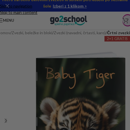
Skip to navigation
šole
Izberi z 1 klikom >
Skip to main content
MENU
omov
Zvezki, beležke in bloki
Zvezki (navadni, črtasti, karo)
Črtni zvezki
2+1 GRATIS