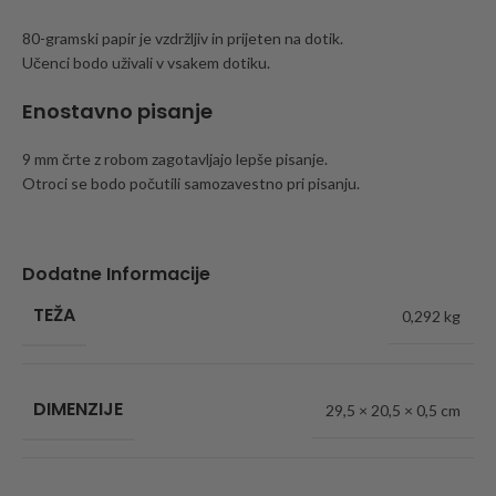
80-gramski papir je vzdržljiv in prijeten na dotik.
Učenci bodo uživali v vsakem dotiku.
Enostavno pisanje
9 mm črte z robom zagotavljajo lepše pisanje.
Otroci se bodo počutili samozavestno pri pisanju.
Dodatne Informacije
TEŽA
0,292 kg
DIMENZIJE
29,5 × 20,5 × 0,5 cm