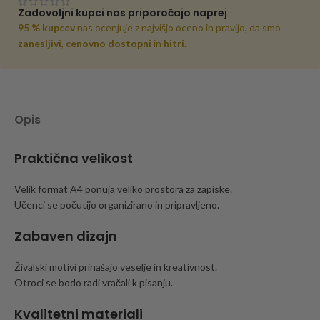
Zadovoljni kupci nas priporočajo naprej
95 % kupcev
nas ocenjuje z najvišjo oceno in pravijo, da smo
zanesljivi
,
cenovno dostopni
in
hitri
.
Opis
Praktična velikost
Velik format A4 ponuja veliko prostora za zapiske.
Učenci se počutijo organizirano in pripravljeno.
Zabaven dizajn
Živalski motivi prinašajo veselje in kreativnost.
Otroci se bodo radi vračali k pisanju.
Kvalitetni materiali