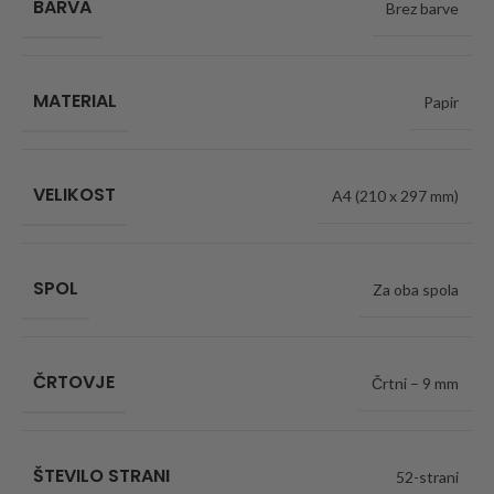
BARVA
Brez barve
MATERIAL
Papir
VELIKOST
A4 (210 x 297 mm)
SPOL
Za oba spola
ČRTOVJE
Črtni – 9 mm
ŠTEVILO STRANI
52-strani