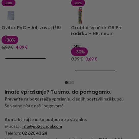
-30%
-30%
Ovitek PVC – A4, zavoj 1/10
Grafitni svinčnik GRIP z
radirko – HB, neon
-30%
6,99
€
4,89
€
DELI
-30%
DODAJ V KOŠARICO
0,99
€
0,69
€
DODAJ V KOŠARICO
Imate vprašanje? Tu smo, da pomagamo.
Preverite najpogostejša vprašanja, ki so jih postavili naši kupci.
Še vedno niste našli odgovora?
Kontaktirajte našo podporo za stranke.
E-pošta:
info@go2school.com
Telefon:
02 620 43 24