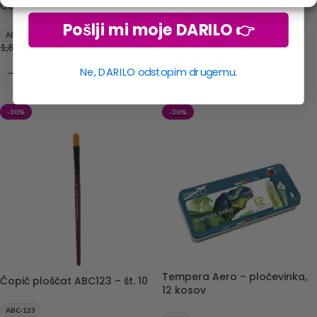
Čopič ploščat ABC123 – št. 14
Risalni blok Rucksack Only –
A3, 20 listni, motiv lev
Pošlji mi moje DARILO 👉
ABC-123
1,89
€
1,32
€
RUCKSACK ONLY
4,59
€
3,21
€
DODAJ V KOŠARICO
Ne, DARILO odstopim drugemu.
DODAJ V KOŠARICO
-30%
-30%
Tempera Aero – pločevinka,
Čopič ploščat ABC123 – št. 10
12 kosov
ABC-123