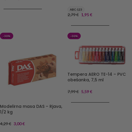
DODAJ V KOŠARICO
ABC-123
2,79
€
1,95
€
DODAJ V KOŠARICO
-30%
-30%
Tempera AERO TE-14 – PVC
obešanka, 7,5 ml
7,99
€
5,59
€
DODAJ V KOŠARICO
Modelirna masa DAS – Rjava,
1/2 kg
4,29
€
3,00
€