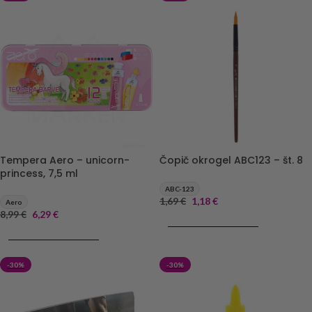
Tempera Aero – unicorn-
Čopič okrogel ABC123 – št. 8
princess, 7,5 ml
ABC-123
1,69
€
1,18
€
Aero
8,99
€
6,29
€
DODAJ V KOŠARICO
DODAJ V KOŠARICO
-30%
-30%