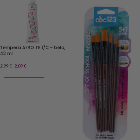
Tempera AERO TE 1/C – bela,
42 ml
2,99
€
2,09
€
DODAJ V KOŠARICO