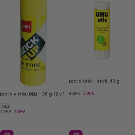
Lepilo UHU – stick, 40 g
4,29
€
3,00
€
Lepilo v stiku DELI – 36 g, 12 v 1
DODAJ V KOŠARICO
DELI
2,99
€
2,09
€
DODAJ V KOŠARICO
-30%
-30%