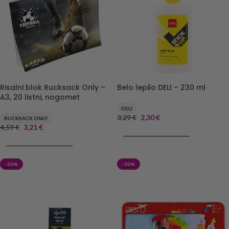
Risalni blok Rucksack Only –
Belo lepilo DELI – 230 ml
A3, 20 listni, nogomet
DELI
3,29
€
2,30
€
RUCKSACK ONLY
4,59
€
3,21
€
DODAJ V KOŠARICO
DODAJ V KOŠARICO
-30%
-30%