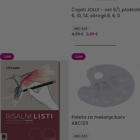
Čopiči JOLLY – set 6/1, ploščati
6, 10, 14, okrogli 8, 6, 0
ABC-123
4,99
€
3,49
€
DODAJ V KOŠARICO
-30%
-30%
Paleta za mešanje barv
ABC123
ABC-123