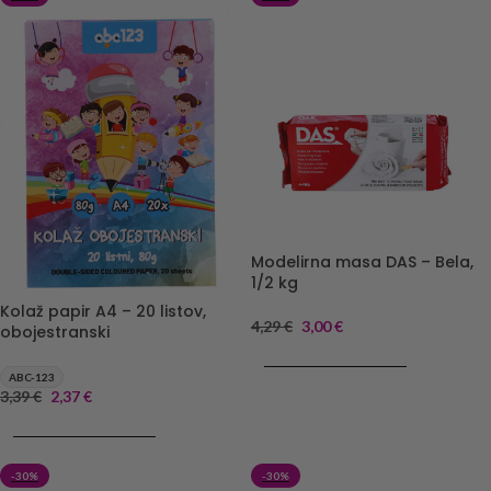
Modelirna masa DAS – Bela,
1/2 kg
Kolaž papir A4 – 20 listov,
4,29
€
3,00
€
obojestranski
DODAJ V KOŠARICO
ABC-123
3,39
€
2,37
€
DODAJ V KOŠARICO
-30%
-30%