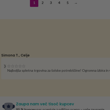
1
2
3
4
5
→
Simona T., Celje
Najboljša spletna trgovina za šolske potrebščine! Ogromna izbira i
Zaupa nam več tisoč kupcev
95 % kupcev
nas ocenjuje z odlično oceno – vaše zaupanje