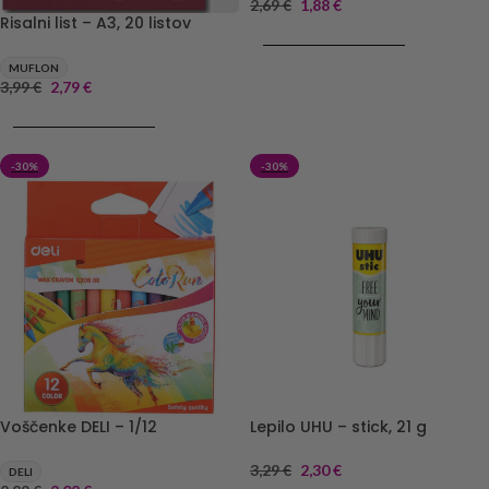
2,69
€
1,88
€
Risalni list – A3, 20 listov
DODAJ V KOŠARICO
MUFLON
3,99
€
2,79
€
DODAJ V KOŠARICO
-30%
-30%
Voščenke DELI – 1/12
Lepilo UHU – stick, 21 g
3,29
€
2,30
€
DELI