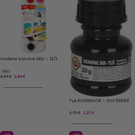
Vodene barvice DELI – 12/1
DELI
4,99
€
3,49
€
DODAJ V KOŠARICO
Tuš KOHINOOR – črni 55560
1,79
€
1,25
€
DODAJ V KOŠARICO
-30%
-30%