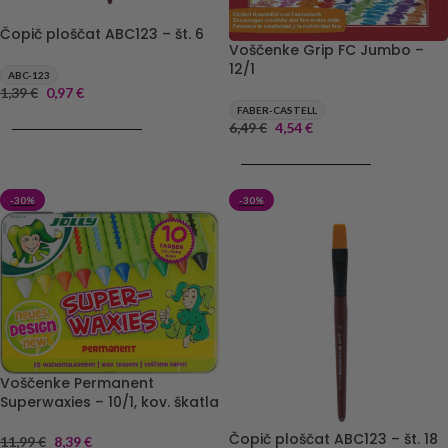
Čopič ploščat ABC123 – št. 6
Voščenke Grip FC Jumbo –
12/1
ABC-123
1,39
€
0,97
€
FABER-CASTELL
DODAJ V KOŠARICO
6,49
€
4,54
€
DODAJ V KOŠARICO
-30%
-30%
Voščenke Permanent
Superwaxies – 10/1, kov. škatla
Čopič ploščat ABC123 – št. 18
11,99
€
8,39
€