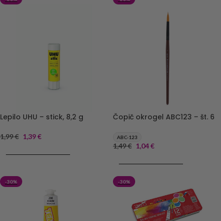
Lepilo UHU – stick, 8,2 g
Čopič okrogel ABC123 – št. 6
1,99
€
1,39
€
ABC-123
1,49
€
1,04
€
DODAJ V KOŠARICO
DODAJ V KOŠARICO
-30%
-30%