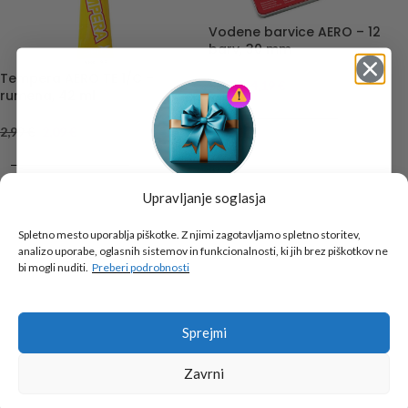
Vodene barvice AERO – 12
barv, 30 mm
Tempera AERO TE 1/C –
5,99
€
4,19
€
rumena, 42 ml
DODAJ V KOŠARICO
2,99
€
2,09
€
DODAJ V KOŠARICO
Upravljanje soglasja
-30%
-30%
Tukaj je!
🎁 DARILO
Spletno mesto uporablja piškotke. Z njimi zagotavljamo spletno storitev,
analizo uporabe, oglasnih sistemov in funkcionalnosti, ki jih brez piškotkov ne
Vpiši podatke za prejem darila
in se pridruži
bi mogli nuditi.
Preberi podrobnosti
go2school skupnosti.
Sprejmi
Zavrni