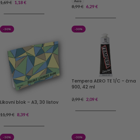
Aero
1,69
€
1,18
€
8,99
€
6,29
€
DODAJ V KOŠARICO
DODAJ V KOŠARICO
-30%
-30%
Tempera AERO TE 1/C – črna
900, 42 ml
2,99
€
2,09
€
Likovni blok – A3, 30 listov
DODAJ V KOŠARICO
11,99
€
8,39
€
DODAJ V KOŠARICO
-30%
-30%