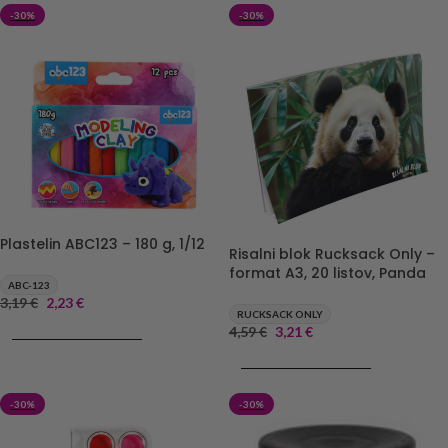
-30%
-30%
Plastelin ABC123 – 180 g, 1/12
Risalni blok Rucksack Only –
format A3, 20 listov, Panda
ABC-123
3,19
€
2,23
€
RUCKSACK ONLY
4,59
€
3,21
€
DODAJ V KOŠARICO
DODAJ V KOŠARICO
-30%
-30%