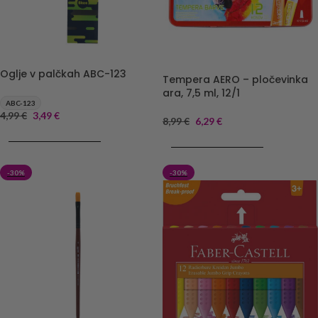
Oglje v palčkah ABC-123
Tempera AERO – pločevinka
ara, 7,5 ml, 12/1
ABC-123
4,99
€
3,49
€
8,99
€
6,29
€
DODAJ V KOŠARICO
DODAJ V KOŠARICO
-30%
-30%