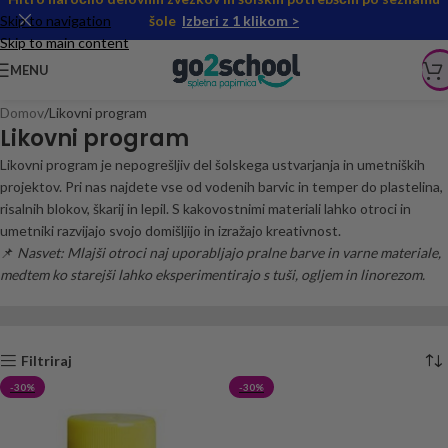
Skip to navigation
šole
Izberi z 1 klikom >
Skip to main content
MENU
Domov
Likovni program
Likovni program
Likovni program je nepogrešljiv del šolskega ustvarjanja in umetniških
projektov. Pri nas najdete vse od vodenih barvic in temper do plastelina,
risalnih blokov, škarij in lepil. S kakovostnimi materiali lahko otroci in
umetniki razvijajo svojo domišljijo in izražajo kreativnost.
📌
Nasvet: Mlajši otroci naj uporabljajo pralne barve in varne materiale,
medtem ko starejši lahko eksperimentirajo s tuši, ogljem in linorezom.
Filtriraj
-30%
-30%