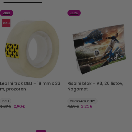
DODAJ V KOŠARICO
-30%
-30%
Lepilni trak DELI – 18 mm x 33
Risalni blok – A3, 20 listov,
m, prozoren
Nogomet
DELI
RUCKSACK ONLY
1,29
€
0,90
€
4,59
€
3,21
€
DODAJ V KOŠARICO
DODAJ V KOŠARICO