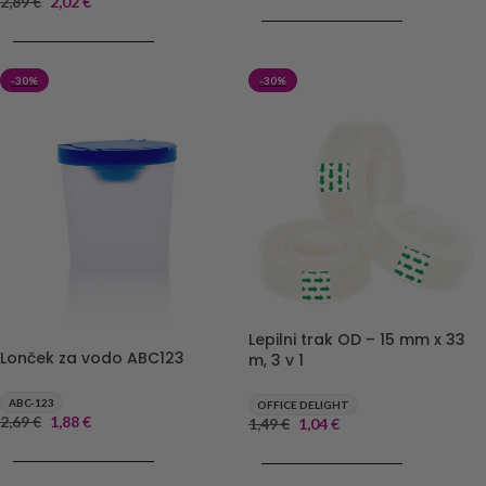
2,89
€
2,02
€
DODAJ V KOŠARICO
DODAJ V KOŠARICO
-30%
-30%
Lepilni trak OD – 15 mm x 33
Lonček za vodo ABC123
m, 3 v 1
ABC-123
OFFICE DELIGHT
2,69
€
1,88
€
1,49
€
1,04
€
DODAJ V KOŠARICO
DODAJ V KOŠARICO