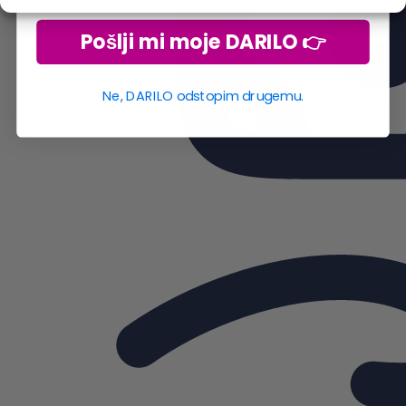
Pošlji mi moje DARILO 👉
Ne, DARILO odstopim drugemu.