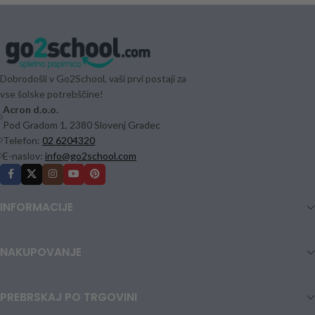
Dobrodošli v Go2School, vaši prvi postaji za
vse šolske potrebščine!
Acron d.o.o.
Pod Gradom 1, 2380 Slovenj Gradec
Telefon:
02 6204320
E-naslov:
info@go2school.com
INFORMACIJE
NAKUPOVANJE
PREBRSKAJ PO TRGOVINI