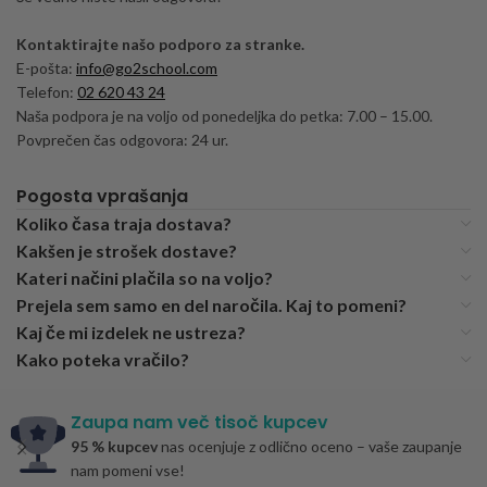
Kontaktirajte našo podporo za stranke.
E-pošta:
info@go2school.com
Telefon:
02 620 43 24
Naša podpora je na voljo od ponedeljka do petka: 7.00 – 15.00.
Povprečen čas odgovora: 24 ur.
Pogosta vprašanja
Koliko časa traja dostava?
Kakšen je strošek dostave?
Kateri načini plačila so na voljo?
Prejela sem samo en del naročila. Kaj to pomeni?
Kaj če mi izdelek ne ustreza?
Kako poteka vračilo?
Zaupa nam več tisoč kupcev
95 % kupcev
nas ocenjuje z odlično oceno – vaše zaupanje
nam pomeni vse!