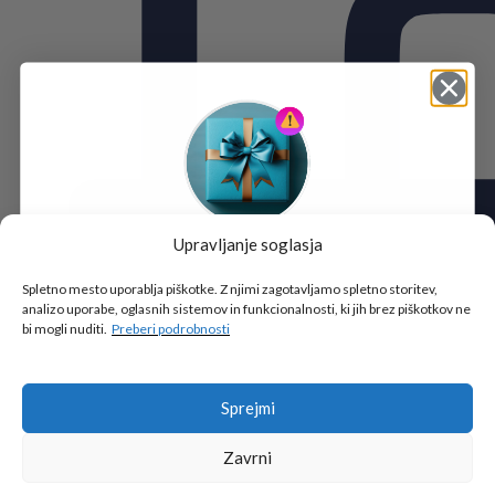
Upravljanje soglasja
Tukaj je!
🎁 DARILO
Spletno mesto uporablja piškotke. Z njimi zagotavljamo spletno storitev,
analizo uporabe, oglasnih sistemov in funkcionalnosti, ki jih brez piškotkov ne
Vpiši podatke za prejem darila
in se pridruži
bi mogli nuditi.
Preberi podrobnosti
go2school skupnosti.
Sprejmi
Zavrni