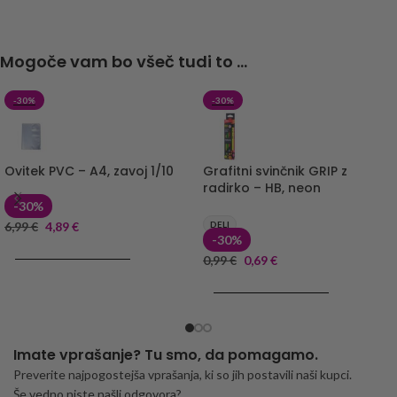
Mogoče vam bo všeč tudi to ...
-30%
-30%
Ovitek PVC – A4, zavoj 1/10
Grafitni svinčnik GRIP z
radirko – HB, neon
-30%
6,99
€
4,89
€
DELI
-30%
DODAJ V KOŠARICO
0,99
€
0,69
€
DODAJ V KOŠARICO
Imate vprašanje? Tu smo, da pomagamo.
Preverite najpogostejša vprašanja, ki so jih postavili naši kupci.
Še vedno niste našli odgovora?