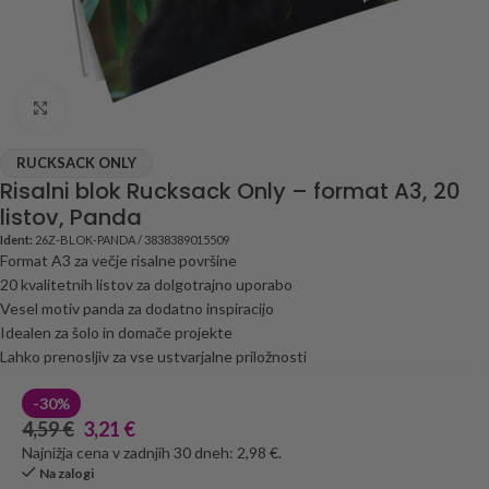
Click to enlarge
RUCKSACK ONLY
Risalni blok Rucksack Only – format A3, 20
listov, Panda
Ident:
26Z-BLOK-PANDA / 3838389015509
Format A3 za večje risalne površine
20 kvalitetnih listov za dolgotrajno uporabo
Vesel motiv panda za dodatno inspiracijo
Idealen za šolo in domače projekte
Lahko prenosljiv za vse ustvarjalne priložnosti
-30%
4,59
€
3,21
€
Najnižja cena v zadnjih 30 dneh: 2,98 €.
Na zalogi