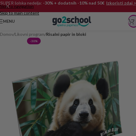
SUPER šolska nedelja:
-30% + dodatnih -10% nad 50€
Izkoristi zdaj >
Skip to navigation
Skip to main content
MENU
Domov
Likovni program
Risalni papir in bloki
-30%