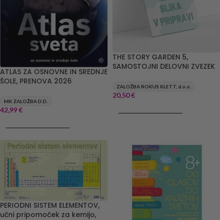
THE STORY GARDEN 5,
SAMOSTOJNI DELOVNI ZVEZEK
ATLAS ZA OSNOVNE IN SREDNJE
ŠOLE, PRENOVA 2026
ZALOŽBA ROKUS KLETT, d.o.o.
20,50
€
MK ZALOŽBA D.D.
42,99
€
DODAJ V KOŠARICO
DODAJ V KOŠARICO
PERIODNI SISTEM ELEMENTOV,
učni pripomoček za kemijo,