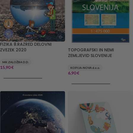
FIZIKA 8.RAZRED DELOVNI
TOPOGRAFSKI IN NEMI
ZVEZEK 2020
ZEMLJEVID SLOVENIJE
MK ZALOŽBA D.D.
15,90
€
KOPIJA-NOVA d.o.o.
6,90
€
DODAJ V KOŠARICO
DODAJ V KOŠARICO