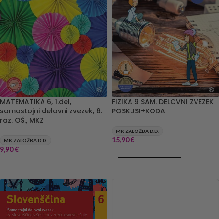
MATEMATIKA 6, 1.del,
FIZIKA 9 SAM. DELOVNI ZVEZEK
samostojni delovni zvezek, 6.
POSKUSI+KODA
raz. OŠ., MKZ
MK ZALOŽBA D.D.
15,90
€
MK ZALOŽBA D.D.
9,90
€
DODAJ V KOŠARICO
DODAJ V KOŠARICO