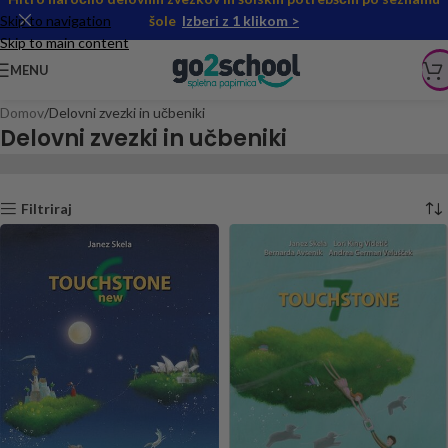
Skip to navigation
šole
Izberi z 1 klikom >
Skip to main content
MENU
Domov
Delovni zvezki in učbeniki
Delovni zvezki in učbeniki
Filtriraj