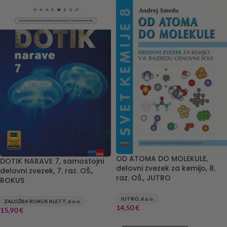
OD ATOMA DO MOLEKULE,
DOTIK NARAVE 7, samostojni
delovni zvezek za kemijo, 8.
delovni zvezek, 7. raz. OŠ.,
raz. OŠ., JUTRO
ROKUS
JUTRO, d.o.o.
ZALOŽBA ROKUS KLETT, d.o.o.
14,50
€
15,90
€
DODAJ V KOŠARICO
DODAJ V KOŠARICO