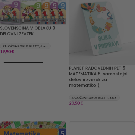
SLOVENŠČINA V OBLAKU 9
DELOVNI ZEVZEK
ZALOŽBA ROKUS KLETT, d.o.o.
19,90
€
DODAJ V KOŠARICO
PLANET RADOVEDNIH PET 5:
MATEMATIKA 5, samostojni
delovni zvezek za
matematiko (
ZALOŽBA ROKUS KLETT, d.o.o.
20,50
€
DODAJ V KOŠARICO