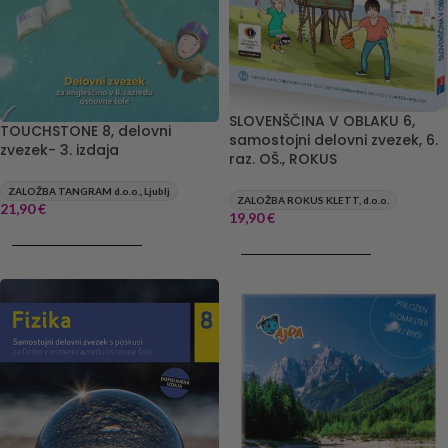
SLOVENŠČINA V OBLAKU 6,
TOUCHSTONE 8, delovni
samostojni delovni zvezek, 6.
zvezek- 3. izdaja
raz. OŠ., ROKUS
ZALOŽBA TANGRAM d.o.o., Ljublj
ZALOŽBA ROKUS KLETT, d.o.o.
21,90
€
19,90
€
DODAJ V KOŠARICO
DODAJ V KOŠARICO