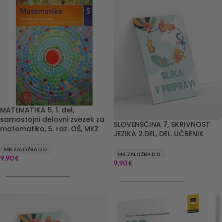
MATEMATIKA 5, 1. del,
samostojni delovni zvezek za
SLOVENŠČINA 7, SKRIVNOST
matematiko, 5. raz. OŠ, MKZ
JEZIKA 2.DEL, DEL. UČBENIK
MK ZALOŽBA D.D.
MK ZALOŽBA D.D.
9,90
€
9,90
€
DODAJ V KOŠARICO
DODAJ V KOŠARICO