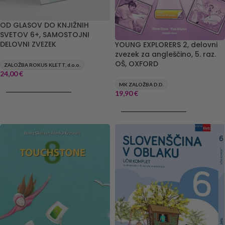
OD GLASOV DO KNJIŽNIH
SVETOV 6+, SAMOSTOJNI
DELOVNI ZVEZEK
YOUNG EXPLORERS 2, delovni
zvezek za angleščino, 5. raz.
OŠ, OXFORD
ZALOŽBA ROKUS KLETT, d.o.o.
24,00
€
MK ZALOŽBA D.D.
DODAJ V KOŠARICO
19,90
€
DODAJ V KOŠARICO