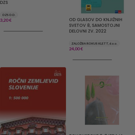
DZS
DZS D.D.
OD GLASOV DO KNJIŽNIH
3,20
€
SVETOV 8, SAMOSTOJNI
DODAJ V KOŠARICO
DELOVNI ZV. 2022
ZALOŽBA ROKUS KLETT, d.o.o.
24,00
€
DODAJ V KOŠARICO