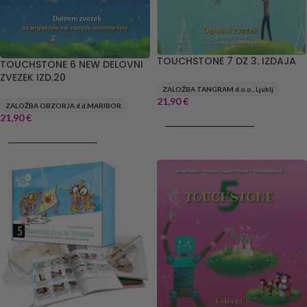
TOUCHSTONE 7 DZ 3. IZDAJA
TOUCHSTONE 6 NEW DELOVNI
ZVEZEK IZD.20
ZALOŽBA TANGRAM d.o.o., Ljublj
21,90
€
ZALOŽBA OBZORJA d.d.MARIBOR
21,90
€
DODAJ V KOŠARICO
DODAJ V KOŠARICO