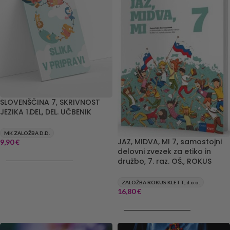
SLOVENŠČINA 7, SKRIVNOST
JEZIKA 1.DEL, DEL. UČBENIK
MK ZALOŽBA D.D.
JAZ, MIDVA, MI 7, samostojni
9,90
€
delovni zvezek za etiko in
DODAJ V KOŠARICO
družbo, 7. raz. OŠ., ROKUS
ZALOŽBA ROKUS KLETT, d.o.o.
16,80
€
DODAJ V KOŠARICO