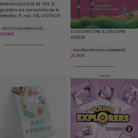
NARAVOSLOVJE IN TEH. 5,
gradivo za naravoslovje in
tehniko, 5. raz. OŠ, IZOTECH
IZOTECH ZALOŽBA D.O.O.
TOUCHSTONE 5, DELOVNI
19,00
€
ZVEZEK
DODAJ V KOŠARICO
ZALOŽBA OBZORJA d.d.MARIBOR
21,90
€
DODAJ V KOŠARICO