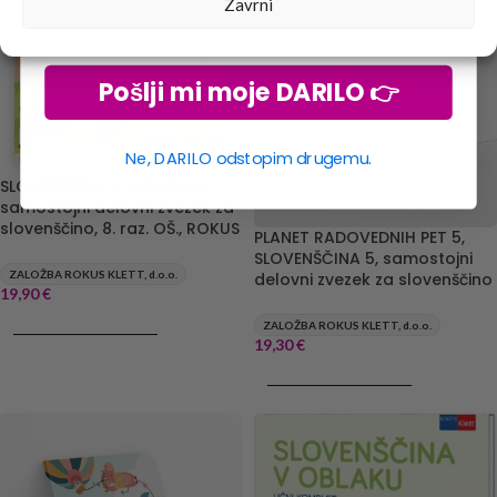
Zavrni
Pošlji mi moje DARILO 👉
Ne, DARILO odstopim drugemu.
SLOVENŠČINA V OBLAKU 8,
samostojni delovni zvezek za
slovenščino, 8. raz. OŠ., ROKUS
PLANET RADOVEDNIH PET 5,
SLOVENŠČINA 5, samostojni
ZALOŽBA ROKUS KLETT, d.o.o.
delovni zvezek za slovenščino
19,90
€
ZALOŽBA ROKUS KLETT, d.o.o.
DODAJ V KOŠARICO
19,30
€
DODAJ V KOŠARICO