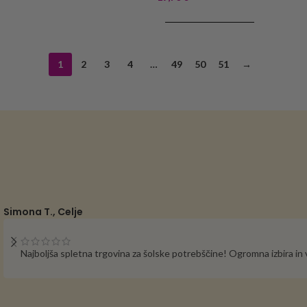
DODAJ V KOŠARICO
1
2
3
4
…
49
50
51
→
Simona T., Celje
Najboljša spletna trgovina za šolske potrebščine! Ogromna izbira i