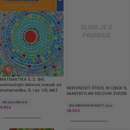
MATEMATIKA 5, 2. del,
samostojni delovni zvezek za
SKRIVNOSTI ŠTEVIL IN OBLIK 6,
matematiko, 5. raz. OŠ, MKZ
SAMOSTOJNI DELOVNI ZVEZEK
MK ZALOŽBA D.D.
ZALOŽBA ROKUS KLETT, d.o.o.
9,90
€
18,50
€
DODAJ V KOŠARICO
DODAJ V KOŠARICO