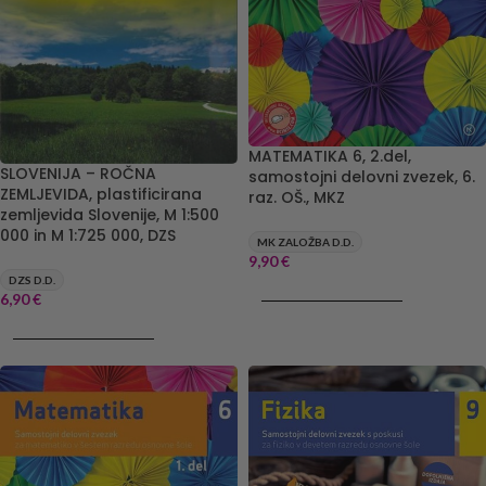
MATEMATIKA 6, 2.del,
SLOVENIJA – ROČNA
samostojni delovni zvezek, 6.
ZEMLJEVIDA, plastificirana
raz. OŠ., MKZ
zemljevida Slovenije, M 1:500
000 in M 1:725 000, DZS
MK ZALOŽBA D.D.
9,90
€
DZS D.D.
DODAJ V KOŠARICO
6,90
€
DODAJ V KOŠARICO