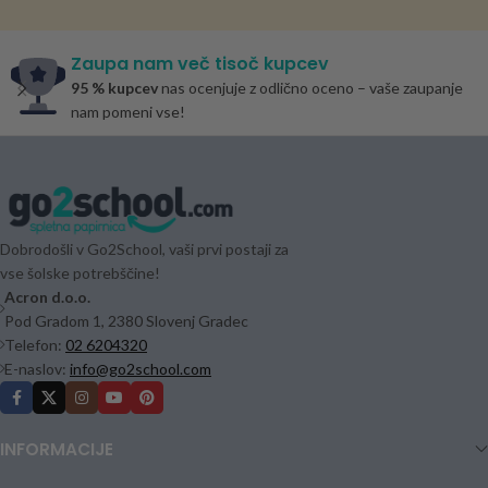
Zaupa nam več tisoč kupcev
95 % kupcev
nas ocenjuje z odlično oceno – vaše zaupanje
nam pomeni vse!
Dobrodošli v Go2School, vaši prvi postaji za
vse šolske potrebščine!
Acron d.o.o.
Pod Gradom 1, 2380 Slovenj Gradec
Telefon:
02 6204320
E-naslov:
info@go2school.com
INFORMACIJE