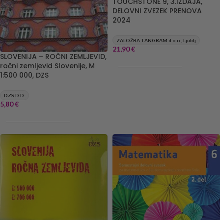
TOUCHSTONE 9, 3.IZDAJA,
DELOVNI ZVEZEK PRENOVA
2024
ZALOŽBA TANGRAM d.o.o., Ljublj
21,90
€
SLOVENIJA – ROČNI ZEMLJEVID,
DODAJ V KOŠARICO
ročni zemljevid Slovenije, M
1:500 000, DZS
DZS D.D.
5,80
€
DODAJ V KOŠARICO