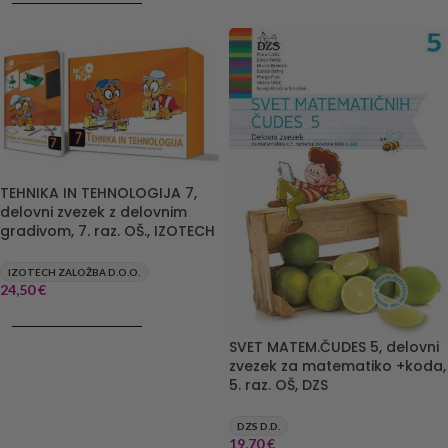
TEHNIKA IN TEHNOLOGIJA 7,
delovni zvezek z delovnim
gradivom, 7. raz. OŠ., IZOTECH
IZOTECH ZALOŽBA D.O.O.
24,50
€
DODAJ V KOŠARICO
SVET MATEM.ČUDES 5, delovni
zvezek za matematiko +koda,
5. raz. OŠ, DZS
DZS D.D.
19,70
€