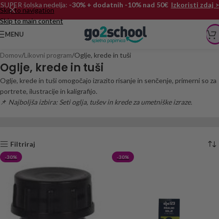
SUPER šolska nedelja:
-30% + dodatnih -10% nad 50€
Izkoristi zdaj >
Skip to navigation
Skip to main content
MENU
Domov
Likovni program
Oglje, krede in tuši
Oglje, krede in tuši
Oglje, krede in tuši omogočajo izrazito risanje in senčenje, primerni so za
portrete, ilustracije in kaligrafijo.
📌
Najboljša izbira: Seti oglja, tušev in krede za umetniške izraze.
Filtriraj
-30%
-30%