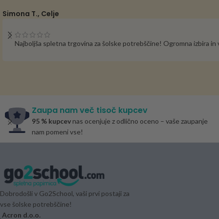
Simona T., Celje
Najboljša spletna trgovina za šolske potrebščine! Ogromna izbira i
Zaupa nam več tisoč kupcev
95 % kupcev
nas ocenjuje z odlično oceno – vaše zaupanje
nam pomeni vse!
Dobrodošli v Go2School, vaši prvi postaji za
vse šolske potrebščine!
Acron d.o.o.