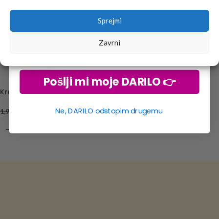
Sprejmi
Zavrni
Pošlji mi moje DARILO 👉
Kreda JOLLY – barvna, 10/1
Kreda JOLLY – bela, 10/1
Ne, DARILO odstopim drugemu.
1,99
€
1,39
€
1,19
€
0,83
€
DODAJ V KOŠARICO
DODAJ V KOŠARICO