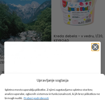
Kreda debela – v vedru, 1/20,
KEYROAD
KEYROAD
4,99
€
3,49
€
ŠOLSKI NAMIZNI TOPOGRAFSKI
DODAJ V KOŠARICO
ZEMLJEVID SLOVENIJE
MK ZALOŽBA D.D.
7,90
€
5,53
€
Upravljanje soglasja
Tukaj je!
DODAJ V KOŠARICO
🎁 DARILO
Spletno mesto uporablja piškotke. Z njimi zagotavljamo spletno storitev,
-30%
-30%
analizo uporabe, oglasnih sistemov in funkcionalnosti, ki jih brez piškotkov ne
Vpiši podatke za prejem darila
in se pridruži
bi mogli nuditi.
Preberi podrobnosti
go2school skupnosti.