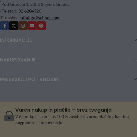
Pod Gradom 1, 2380 Slovenj Gradec
Telefon:
02 6204320
E-naslov:
info@go2school.com
INFORMACIJE
NAKUPOVANJE
PREBRSKAJ PO TRGOVINI
Varen nakup in plačilo – brez tveganja
Vaši podatki so pri nas 100 % zaščiteni,
varno plačilo
s
kartico
,
paypalom
ali po
povzetju
.