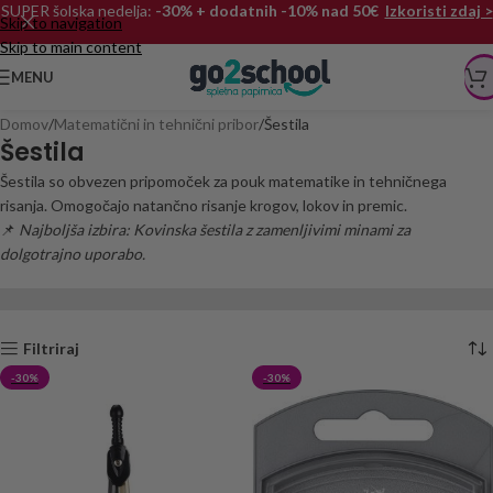
SUPER šolska nedelja:
-30% + dodatnih -10% nad 50€
Izkoristi zdaj >
Skip to navigation
Skip to main content
MENU
Domov
Matematični in tehnični pribor
Šestila
Šestila
Šestila so obvezen pripomoček za pouk matematike in tehničnega
risanja. Omogočajo natančno risanje krogov, lokov in premic.
📌
Najboljša izbira: Kovinska šestila z zamenljivimi minami za
dolgotrajno uporabo.
Filtriraj
-30%
-30%