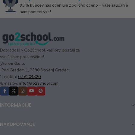
95 % kupcev
nas ocenjuje z odlično oceno – vaše zaupanje
nam pomeni vse!
Dobrodošli v Go2School, vaši prvi postaji za
vse šolske potrebščine!
Acron d.o.o.
Pod Gradom 1, 2380 Slovenj Gradec
Telefon:
02 6204320
E-naslov:
info@go2school.com
INFORMACIJE
NAKUPOVANJE