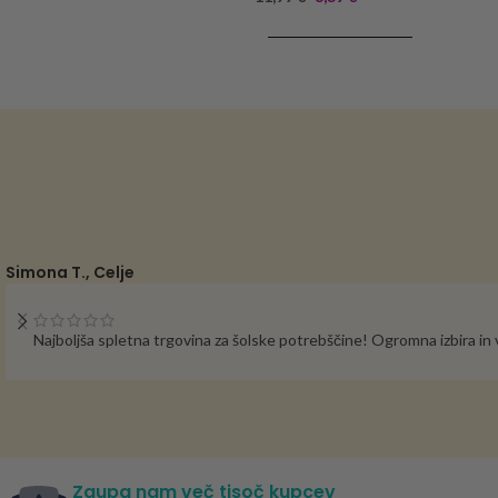
DODAJ V KOŠARICO
Simona T., Celje
Najboljša spletna trgovina za šolske potrebščine! Ogromna izbira i
Zaupa nam več tisoč kupcev