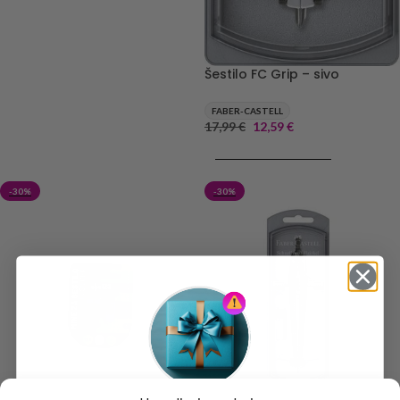
Šestilo FC Grip – sivo
FABER-CASTELL
17,99
€
12,59
€
DODAJ V KOŠARICO
-30%
-30%
Mine za šestilo ABC-123 – 12/1,