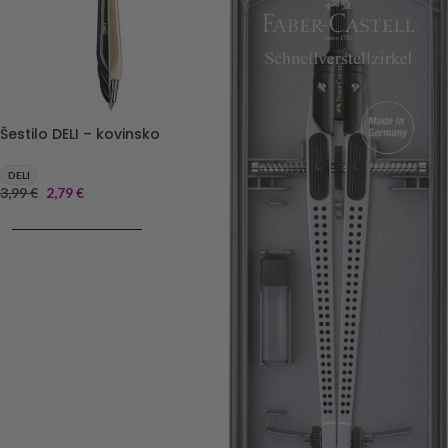
Šestilo DELI – kovinsko
DELI
3,99
€
2,79
€
DODAJ V KOŠARICO