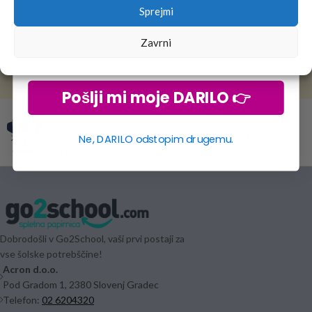
Sprejmi
Najboljša spletna trgovina za šolske potrebščine! Ogromna izbira i
Zavrni
Pošlji mi moje DARILO 👉
Zaupa nam več tisoč kupcev
95 % kupcev
nas ocenjuje z odlično oceno – vaše zaupanje
Ne, DARILO odstopim drugemu.
nam pomeni vse!
Dobrodošli v Go2School, vaši prvi postaji za
vse šolske potrebščine!
Acron d.o.o.
Pod Gradom 1, 2380 Slovenj Gradec
Telefon:
02 6204320