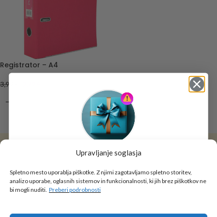
Registrator – A4
3,99
€
2,79
€
DODAJ V KOŠARICO
Upravljanje soglasja
Tukaj je!
🎁 DARILO
Spletno mesto uporablja piškotke. Z njimi zagotavljamo spletno storitev,
analizo uporabe, oglasnih sistemov in funkcionalnosti, ki jih brez piškotkov ne
Vpiši podatke za prejem darila
in se pridruži
bi mogli nuditi.
Preberi podrobnosti
go2school skupnosti.
Simona T., Celje