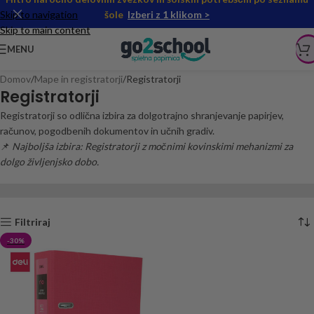
Skip to navigation
šole
Izberi z 1 klikom >
Skip to main content
MENU
Domov
Mape in registratorji
Registratorji
Registratorji
Registratorji so odlična izbira za dolgotrajno shranjevanje papirjev,
računov, pogodbenih dokumentov in učnih gradiv.
📌
Najboljša izbira: Registratorji z močnimi kovinskimi mehanizmi za
dolgo življenjsko dobo.
Filtriraj
-30%