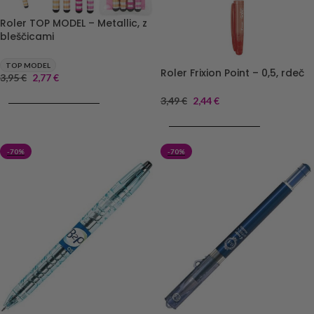
Roler TOP MODEL – Metallic, z
bleščicami
TOP MODEL
Roler Frixion Point – 0,5, rdeč
3,95
€
2,77
€
DODAJ V KOŠARICO
3,49
€
2,44
€
DODAJ V KOŠARICO
-70%
-70%