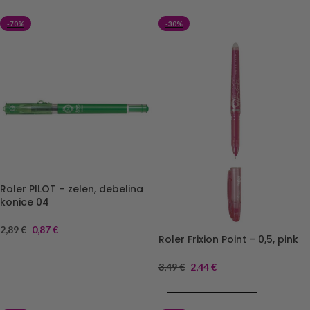
-70%
-30%
Roler PILOT – zelen, debelina
konice 04
2,89
€
0,87
€
Roler Frixion Point – 0,5, pink
DODAJ V KOŠARICO
3,49
€
2,44
€
DODAJ V KOŠARICO