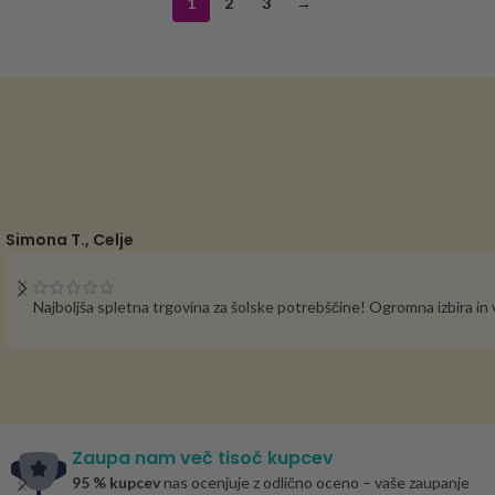
1
2
3
→
Simona T., Celje
Najboljša spletna trgovina za šolske potrebščine! Ogromna izbira i
Zaupa nam več tisoč kupcev
95 % kupcev
nas ocenjuje z odlično oceno – vaše zaupanje