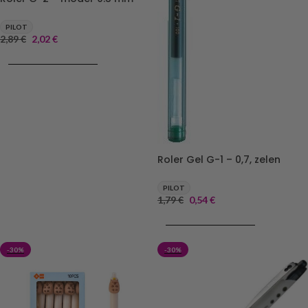
PILOT
2,89
€
2,02
€
DODAJ V KOŠARICO
Roler Gel G-1 – 0,7, zelen
PILOT
1,79
€
0,54
€
DODAJ V KOŠARICO
-30%
-30%