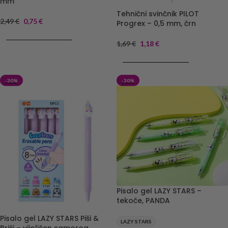
mm
Tehnični svinčnik PILOT
2,49
€
0,75
€
Progrex – 0,5 mm, črn
DODAJ V KOŠARICO
1,69
€
1,18
€
DODAJ V KOŠARICO
-30%
-30%
Pisalo gel LAZY STARS –
tekoče, PANDA
Pisalo gel LAZY STARS Piši &
LAZY STARS
Briši – vijoličen samorog