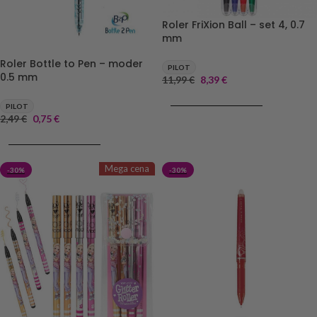
Roler FriXion Ball – set 4, 0.7
mm
Roler Bottle to Pen – moder
PILOT
0.5 mm
11,99
€
8,39
€
DODAJ V KOŠARICO
PILOT
2,49
€
0,75
€
DODAJ V KOŠARICO
Mega cena
-30%
-30%