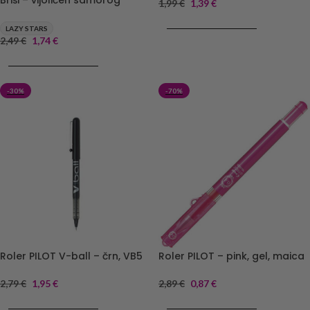
1,99
€
1,39
€
DODAJ V KOŠARICO
LAZY STARS
2,49
€
1,74
€
DODAJ V KOŠARICO
-30%
-70%
Roler PILOT V-ball – črn, VB5
Roler PILOT – pink, gel, maica
2,79
€
1,95
€
2,89
€
0,87
€
DODAJ V KOŠARICO
DODAJ V KOŠARICO