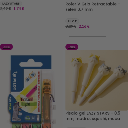
Roler V Grip Retractable –
LAZY STARS
2,49
€
1,74
€
zelen 0.7 mm
DODAJ V KOŠARICO
PILOT
3,09
€
2,16
€
DODAJ V KOŠARICO
-30%
-60%
Pisalo gel LAZY STARS – 0,5
mm, modro, squishi, muca