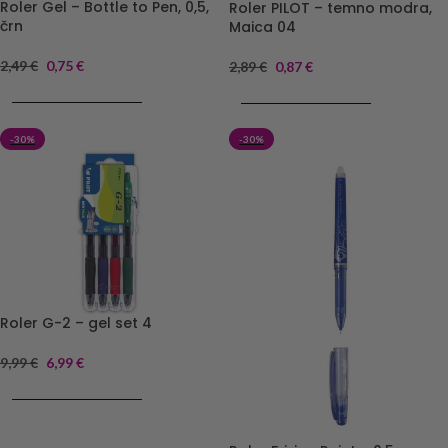
Roler Gel – Bottle to Pen, 0,5,
Roler PILOT – temno modra,
črn
Maica 04
2,49
€
0,75
€
2,89
€
0,87
€
DODAJ V KOŠARICO
DODAJ V KOŠARICO
-30%
-30%
Roler G-2 – gel set 4
9,99
€
6,99
€
DODAJ V KOŠARICO