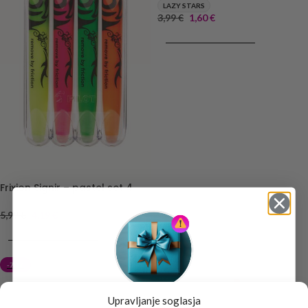
LAZY STARS
3,99
€
1,60
€
DODAJ V KOŠARICO
Frixion Signir – pastel set 4
5,99
€
4,19
€
DODAJ V KOŠARICO
-70%
-30%
Upravljanje soglasja