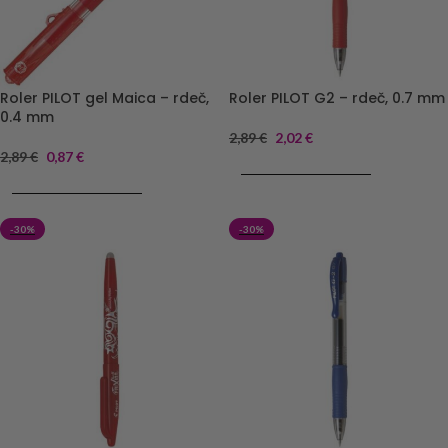
Roler PILOT gel Maica – rdeč,
Roler PILOT G2 – rdeč, 0.7 mm
0.4 mm
2,89
€
2,02
€
2,89
€
0,87
€
DODAJ V KOŠARICO
DODAJ V KOŠARICO
-30%
-30%