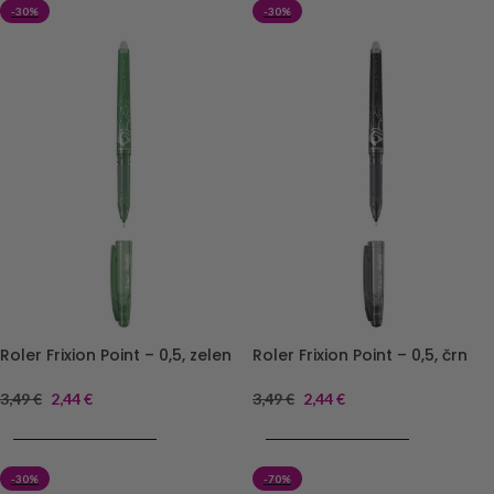
-30%
-30%
Roler Frixion Point – 0,5, zelen
Roler Frixion Point – 0,5, črn
3,49
€
2,44
€
3,49
€
2,44
€
DODAJ V KOŠARICO
DODAJ V KOŠARICO
-30%
-70%