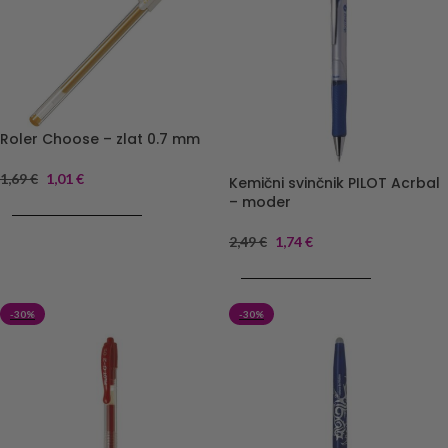
Roler Choose – zlat 0.7 mm
1,69
€
1,01
€
Kemični svinčnik PILOT Acrbal
– moder
DODAJ V KOŠARICO
2,49
€
1,74
€
DODAJ V KOŠARICO
-30%
-30%