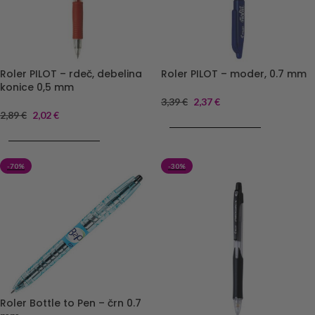
Roler PILOT – rdeč, debelina
Roler PILOT – moder, 0.7 mm
konice 0,5 mm
3,39
€
2,37
€
2,89
€
2,02
€
DODAJ V KOŠARICO
DODAJ V KOŠARICO
-70%
-30%
Roler Bottle to Pen – črn 0.7