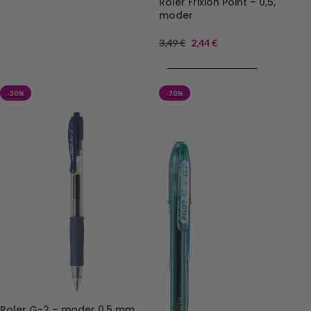
Roler Frixion Point – 0,5,
moder
3,49
€
2,44
€
DODAJ V KOŠARICO
-30%
-70%
Roler G-2 – moder 0.5 mm