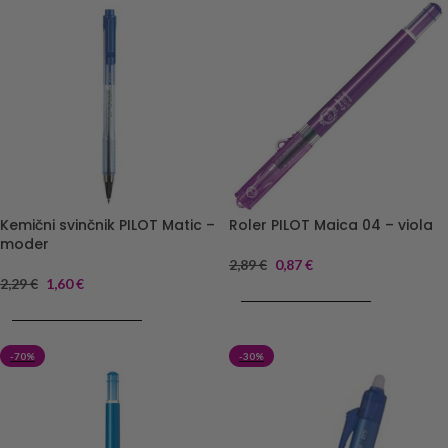
Kemični svinčnik PILOT Matic –
Roler PILOT Maica 04 – viola
moder
2,89
€
0,87
€
2,29
€
1,60
€
DODAJ V KOŠARICO
DODAJ V KOŠARICO
-70%
-30%