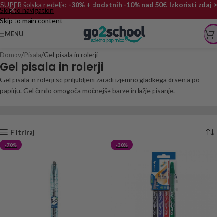
SUPER šolska nedelja:
-30% + dodatnih -10% nad 50€
Izkoristi zdaj >
Skip to navigation
Skip to main content
MENU
Domov
Pisala
Gel pisala in rolerji
Gel pisala in rolerji
Gel pisala in rolerji so priljubljeni zaradi izjemno gladkega drsenja po
papirju. Gel črnilo omogoča močnejše barve in lažje pisanje.
Filtriraj
-70%
-30%