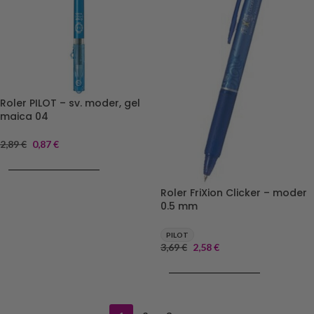
Roler PILOT – sv. moder, gel
maica 04
2,89
€
0,87
€
DODAJ V KOŠARICO
Roler FriXion Clicker – moder
0.5 mm
PILOT
3,69
€
2,58
€
DODAJ V KOŠARICO