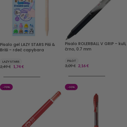
Pisalo ROLERBALL V GRIP – kuli,
Pisalo gel LAZY STARS Piši &
črno, 0.7 mm
Briši – rdeč capybara
PILOT
LAZY STARS
3,09
€
2,16
€
2,49
€
1,74
€
DODAJ V KOŠARICO
DODAJ V KOŠARICO
-70%
-30%