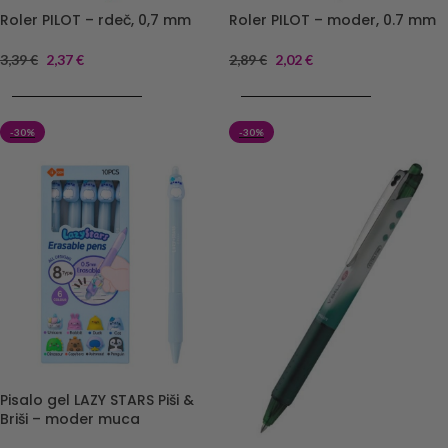
Roler PILOT – rdeč, 0,7 mm
Roler PILOT – moder, 0.7 mm
3,39
€
2,37
€
2,89
€
2,02
€
DODAJ V KOŠARICO
DODAJ V KOŠARICO
-30%
-30%
Pisalo gel LAZY STARS Piši &
Briši – moder muca