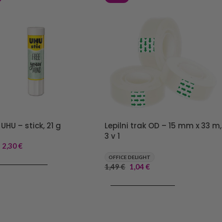
 UHU – stick, 21 g
Lepilni trak OD – 15 mm x 33 m,
3 v 1
2,30
€
OFFICE DELIGHT
J V KOŠARICO
1,49
€
1,04
€
DODAJ V KOŠARICO