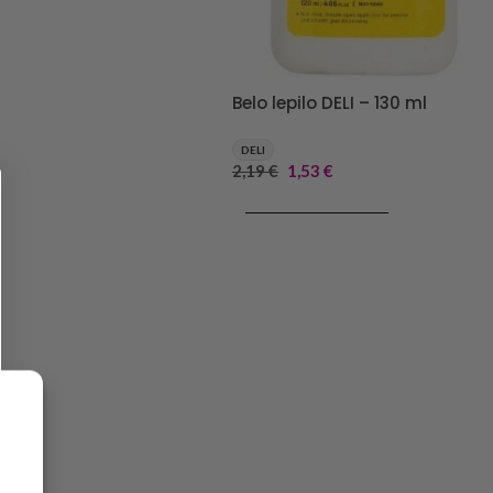
Belo lepilo DELI – 130 ml
DELI
2,19
€
1,53
€
DODAJ V KOŠARICO