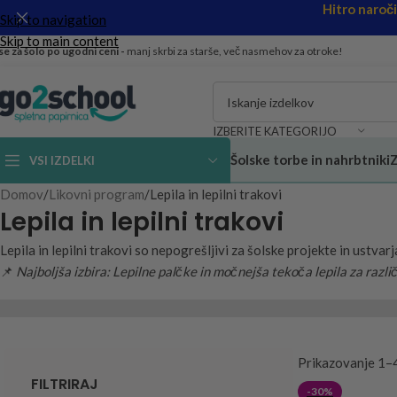
Hitro naroč
Skip to navigation
Skip to main content
se za šolo po ugodni ceni -
manj skrbi za starše, več nasmehov za otroke!
IZBERITE KATEGORIJO
Šolske torbe in nahrbtniki
Z
VSI IZDELKI
Domov
Likovni program
Lepila in lepilni trakovi
Lepila in lepilni trakovi
Lepila in lepilni trakovi so nepogrešljivi za šolske projekte in ustvar
📌
Najboljša izbira: Lepilne palčke in močnejša tekoča lepila za razli
Prikazovanje 1–
FILTRIRAJ
-30%