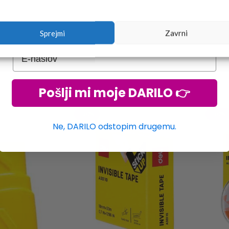
Sprejmi
Zavrni
ELI – 20 g, 12 v 1
RICO
Pošlji mi moje DARILO 👉
-30%
-30%
Ne, DARILO odstopim drugemu.