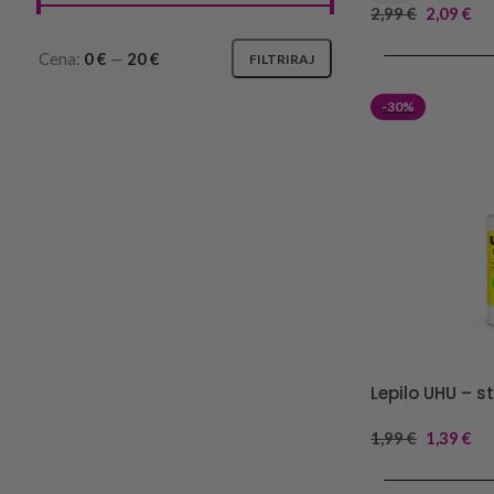
2,99
€
2,09
€
DODAJ V KOŠA
Cena:
0 €
—
20 €
FILTRIRAJ
-30%
Lepilo UHU – st
1,99
€
1,39
€
DODAJ V KOŠA