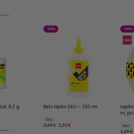
RICO
-30%
-30%
ick, 8,2 g
Belo lepilo DELI – 230 ml
Lepiln
m, pr
DELI
3,29
€
2,30
€
DELI
RICO
1,29
€