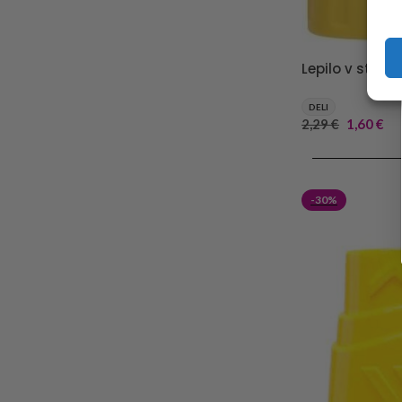
Lepilo v stiku D
DELI
2,29
€
1,60
€
DODAJ V KOŠA
-30%