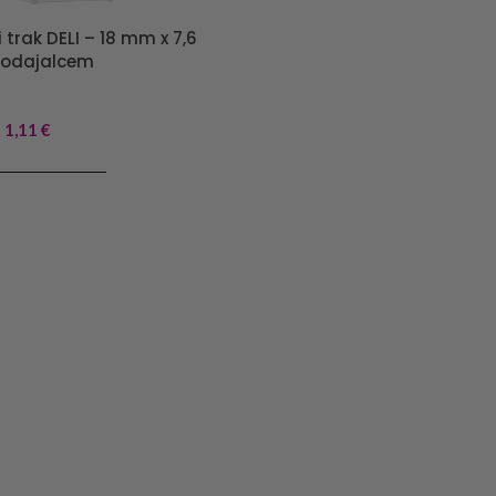
i trak DELI – 18 mm x 7,6
podajalcem
1,11
€
J V KOŠARICO