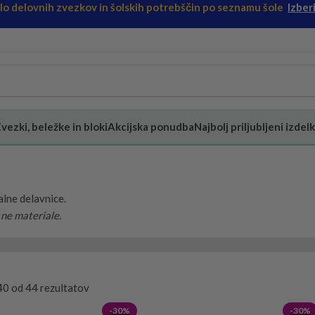
ilo delovnih zvezkov in šolskih potrebščin po seznamu šole
Izberi
vezki, beležke in bloki
Akcijska ponudba
Najbolj priljubljeni izdelk
jalne delavnice.
čne materiale.
40 od 44 rezultatov
-30%
-30%