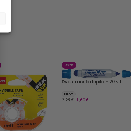
-30%
Dvostransko lepilo – 20 v 1
PILOT
2,29
€
1,60
€
DODAJ V KOŠARICO