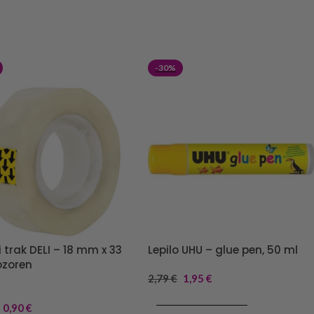
-30%
i trak DELI – 18 mm x 33
Lepilo UHU – glue pen, 50 ml
ozoren
2,79
€
1,95
€
DODAJ V KOŠARICO
0,90
€