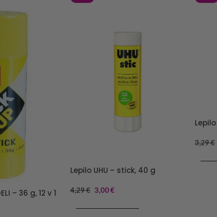
Lepilo
3,29
€
DODA
Lepilo UHU – stick, 40 g
4,29
€
3,00
€
ELI – 36 g, 12 v 1
DODAJ V KOŠARICO