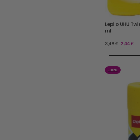
Lepilo UHU Twi
ml
3,49
€
2,44
€
DODAJ V KOŠA
-30%