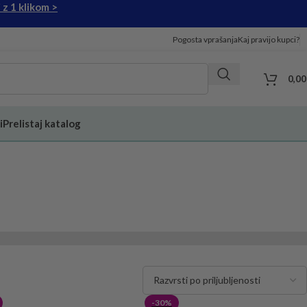
 z 1 klikom >
Pogosta vprašanja
Kaj pravijo kupci?
0,0
i
Prelistaj katalog
-30%