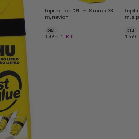
Lepilni trak DELI – 18 mm x 33
Lepiln
m, nevidni
m, s 
DELI
DELI
1,49
€
1,04
€
1,59
€
DODAJ V KOŠARICO
DODA