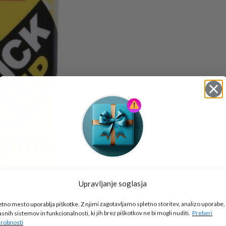
Tukaj je!
Upravljanje soglasja
🎁 DARILO
etno mesto uporablja piškotke. Z njimi zagotavljamo spletno storitev, analizo uporabe,
Vpiši podatke za prejem darila
in se pridruži
asnih sistemov in funkcionalnosti, ki jih brez piškotkov ne bi mogli nuditi.
Preberi
go2school skupnosti.
robnosti