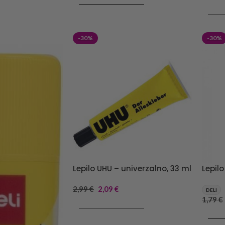
DODAJ V KOŠARICO
DODA
-30%
-30%
Lepilo UHU – univerzalno, 33 ml
Lepilo
2,99
€
2,09
€
DELI
1,79
€
DODAJ V KOŠARICO
DODA