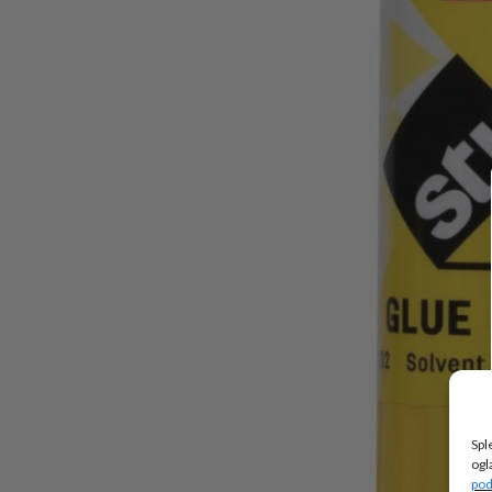
Spl
ogl
pod