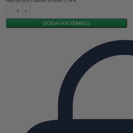
Najnižja cena v zadnjih 30 dneh: 2,14 €.
DODAJ V KOŠARICO