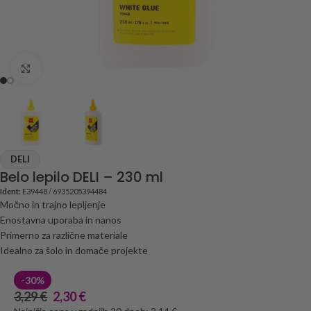
Click to enlarge
DELI
Belo lepilo DELI – 230 ml
Ident:
E39448 / 6935205394484
Močno in trajno lepljenje
Enostavna uporaba in nanos
Primerno za različne materiale
Idealno za šolo in domače projekte
-30%
3,29
€
2,30
€