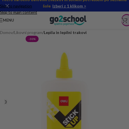
Skip to navigation
šole
Izberi z 1 klikom >
Skip to main content
MENU
Domov
Likovni program
Lepila in lepilni trakovi
-30%