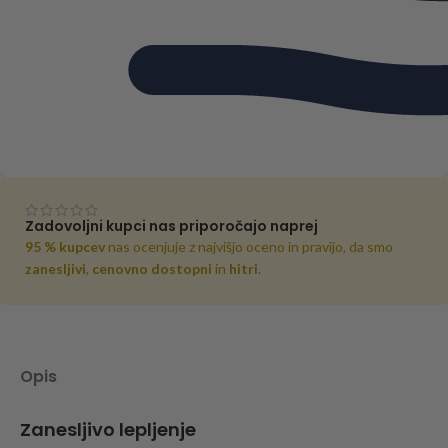
Zadovoljni kupci nas priporočajo naprej
95 % kupcev
nas ocenjuje z najvišjo oceno in pravijo, da smo
zanesljivi
,
cenovno dostopni
in
hitri
.
Opis
Zanesljivo lepljenje