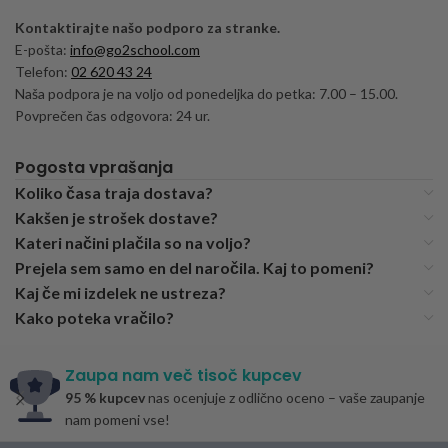
Kontaktirajte našo podporo za stranke.
E-pošta:
info@go2school.com
Telefon:
02 620 43 24
Naša podpora je na voljo od ponedeljka do petka: 7.00 – 15.00.
Povprečen čas odgovora: 24 ur.
Pogosta vprašanja
Koliko časa traja dostava?
Kakšen je strošek dostave?
Kateri načini plačila so na voljo?
Prejela sem samo en del naročila. Kaj to pomeni?
Kaj če mi izdelek ne ustreza?
Kako poteka vračilo?
Zaupa nam več tisoč kupcev
95 % kupcev
nas ocenjuje z odlično oceno – vaše zaupanje
nam pomeni vse!