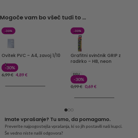
Mogoče vam bo všeč tudi to ...
-30%
-30%
Ovitek PVC – A4, zavoj 1/10
Grafitni svinčnik GRIP z
radirko – HB, neon
-30%
6,99
€
4,89
€
DELI
-30%
DODAJ V KOŠARICO
0,99
€
0,69
€
DODAJ V KOŠARICO
Imate vprašanje? Tu smo, da pomagamo.
Preverite najpogostejša vprašanja, ki so jih postavili naši kupci.
Še vedno niste našli odgovora?