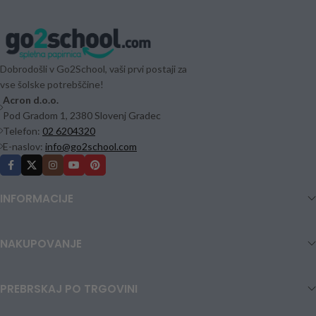
Dobrodošli v Go2School, vaši prvi postaji za
vse šolske potrebščine!
Acron d.o.o.
Pod Gradom 1, 2380 Slovenj Gradec
Telefon:
02 6204320
E-naslov:
info@go2school.com
INFORMACIJE
NAKUPOVANJE
PREBRSKAJ PO TRGOVINI