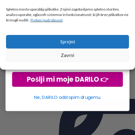
Tukaj je!
🎁 DARILO
Spletno mesto uporablja piškotke. Z njimi zagotavljamo spletno storitev,
analizo uporabe, oglasnih sistemov in funkcionalnosti, ki jih brez piškotkov ne
Vpiši podatke za prejem darila
in se pridruži
bi mogli nuditi.
Preberi podrobnosti
go2school skupnosti.
Sprejmi
Zavrni
Pošlji mi moje DARILO 👉
Ne, DARILO odstopim drugemu.