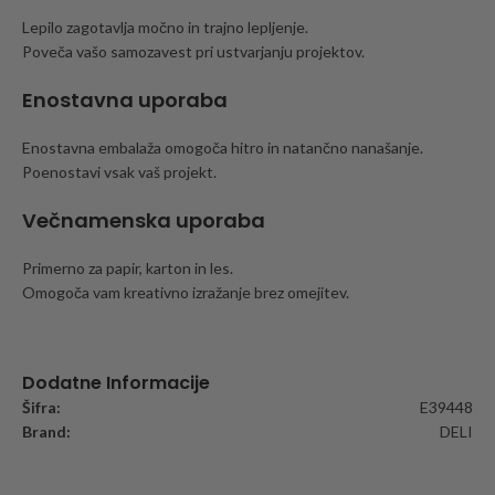
Lepilo zagotavlja močno in trajno lepljenje.
Poveča vašo samozavest pri ustvarjanju projektov.
Enostavna uporaba
Enostavna embalaža omogoča hitro in natančno nanašanje.
Poenostavi vsak vaš projekt.
Večnamenska uporaba
Primerno za papir, karton in les.
Omogoča vam kreativno izražanje brez omejitev.
Dodatne Informacije
Šifra:
E39448
Brand:
DELI