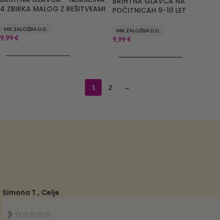
BRIHTNA GLAVCA NA
4 ZBIRKA MALOG Z REŠITVEAMI
POČITNICAH 9-10 LET
MK ZALOŽBA D.D.
MK ZALOŽBA D.D.
9,99
€
9,99
€
DODAJ V KOŠARICO
DODAJ V KOŠARICO
1
2
→
Simona T., Celje