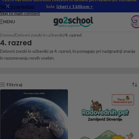
Skip to navigation
šole
Izberi z 1 klikom >
Skip to main content
MENU
Domov
Delovni zvezki in učbeniki
4. razred
4. razred
Delovni zvezki in učbeniki za 4. razred, ki pomagajo pri nadgradnji znanja
in razumevanju novih vsebin.
Filtriraj