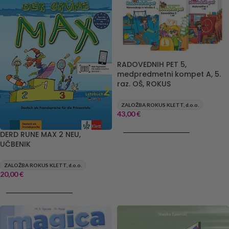
RADOVEDNIH PET 5,
medpredmetni kompet A, 5.
raz. OŠ, ROKUS
ZALOŽBA ROKUS KLETT, d.o.o.
43,00
€
DODAJ V KOŠARICO
DERD RUNE MAX 2 NEU,
UČBENIK
ZALOŽBA ROKUS KLETT, d.o.o.
20,00
€
DODAJ V KOŠARICO