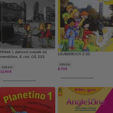
PRIMA 1, delovni zvezek za
ZAUBERBUCH 2 DZ
nemščino, 4. raz. OŠ, DZS
DZS D.D.
DZS D.D.
8,70
€
13,90
€
DODAJ V KOŠARICO
DODAJ V KOŠARICO