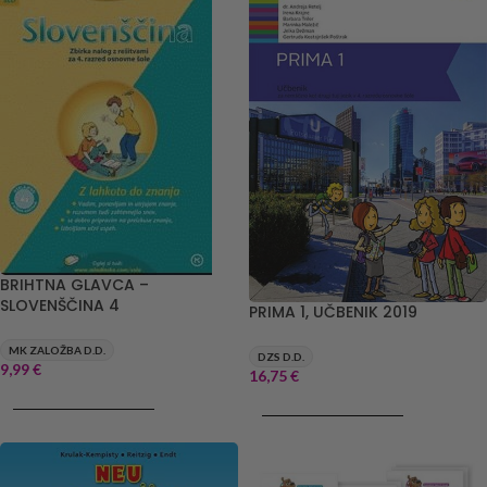
BRIHTNA GLAVCA –
SLOVENŠČINA 4
PRIMA 1, UČBENIK 2019
MK ZALOŽBA D.D.
DZS D.D.
9,99
€
16,75
€
DODAJ V KOŠARICO
DODAJ V KOŠARICO