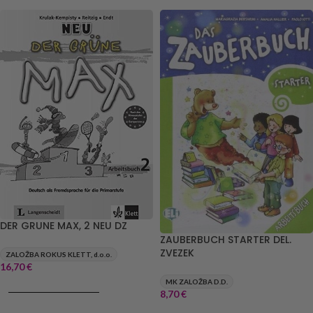
DER GRUNE MAX, 2 NEU DZ
ZAUBERBUCH STARTER DEL.
ZVEZEK
ZALOŽBA ROKUS KLETT, d.o.o.
16,70
€
MK ZALOŽBA D.D.
DODAJ V KOŠARICO
8,70
€