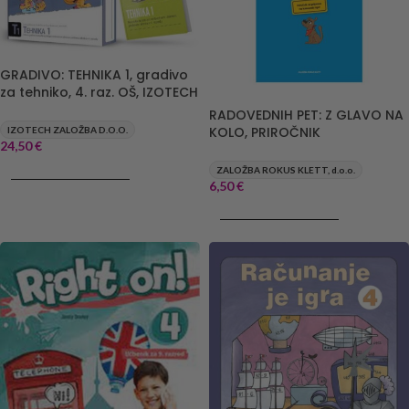
GRADIVO: TEHNIKA 1, gradivo
za tehniko, 4. raz. OŠ, IZOTECH
RADOVEDNIH PET: Z GLAVO NA
KOLO, PRIROČNIK
IZOTECH ZALOŽBA D.O.O.
24,50
€
ZALOŽBA ROKUS KLETT, d.o.o.
DODAJ V KOŠARICO
6,50
€
DODAJ V KOŠARICO