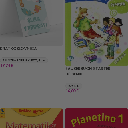
KRATKOSLOVNICA
ZALOŽBA ROKUS KLETT, d.o.o.
17,74
€
ZAUBERBUCH STARTER
UČBENIK
DODAJ V KOŠARICO
DZS D.D.
16,60
€
DODAJ V KOŠARICO