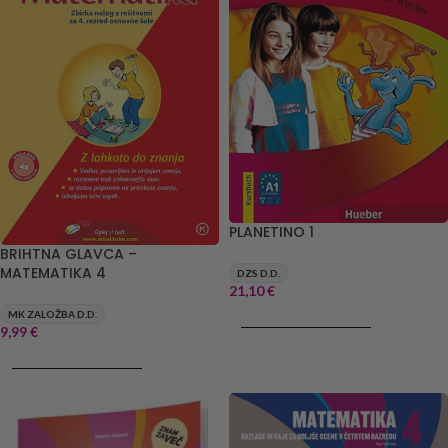
PLANETINO 1
BRIHTNA GLAVCA –
MATEMATIKA 4
DZS D.D.
21,10
€
MK ZALOŽBA D.D.
DODAJ V KOŠARICO
9,99
€
DODAJ V KOŠARICO