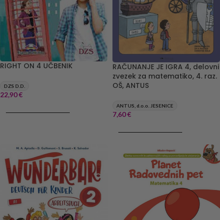
RIGHT ON 4 UČBENIK
RAČUNANJE JE IGRA 4, delovni
zvezek za matematiko, 4. raz.
OŠ, ANTUS
DZS D.D.
22,90
€
ANTUS, d.o.o. JESENICE
DODAJ V KOŠARICO
7,60
€
DODAJ V KOŠARICO