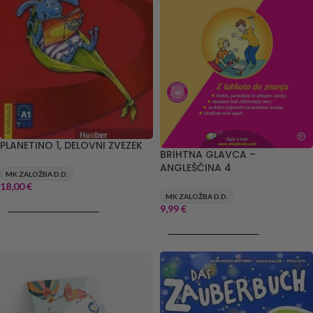
PLANETINO 1, DELOVNI ZVEZEK
BRIHTNA GLAVCA –
ANGLEŠČINA 4
MK ZALOŽBA D.D.
18,00
€
MK ZALOŽBA D.D.
DODAJ V KOŠARICO
9,99
€
DODAJ V KOŠARICO