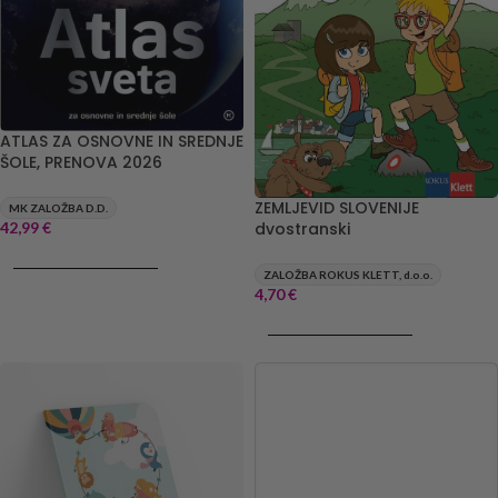
ATLAS ZA OSNOVNE IN SREDNJE
ŠOLE, PRENOVA 2026
ZEMLJEVID SLOVENIJE
MK ZALOŽBA D.D.
42,99
€
dvostranski
DODAJ V KOŠARICO
ZALOŽBA ROKUS KLETT, d.o.o.
4,70
€
DODAJ V KOŠARICO