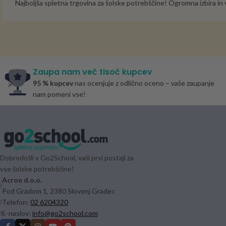
Najboljša spletna trgovina za šolske potrebščine! Ogromna izbira i
Zaupa nam več tisoč kupcev
95 % kupcev
nas ocenjuje z odlično oceno – vaše zaupanje
nam pomeni vse!
Dobrodošli v Go2School, vaši prvi postaji za
vse šolske potrebščine!
Acron d.o.o.
Pod Gradom 1, 2380 Slovenj Gradec
Telefon:
02 6204320
E-naslov:
info@go2school.com