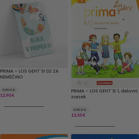
PRIMA – LOS GEHT`S! DZ ZA
NEMŠČINO
DZS D.D.
PRIMA – LOS GEHT`S! 1, delovni
12,90
€
zvezek
DODAJ V KOŠARICO
DZS D.D.
13,50
€
DODAJ V KOŠARICO