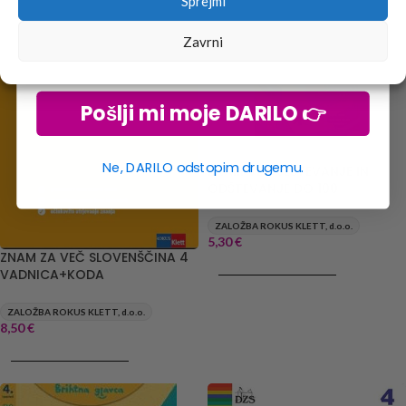
Sprejmi
Zavrni
Pošlji mi moje DARILO 👉
Ne, DARILO odstopim drugemu.
ZNAM VEČ SEŠTEVANJE IN
ODŠTEVANJE DO 100
ZALOŽBA ROKUS KLETT, d.o.o.
5,30
€
ZNAM ZA VEČ SLOVENŠČINA 4
DODAJ V KOŠARICO
VADNICA+KODA
ZALOŽBA ROKUS KLETT, d.o.o.
8,50
€
DODAJ V KOŠARICO