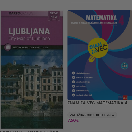
DODAJ V KOŠARICO
ZNAM ZA VEČ MATEMATIKA 4
ZALOŽBA ROKUS KLETT, d.o.o.
7,50
€
DODAJ V KOŠARICO