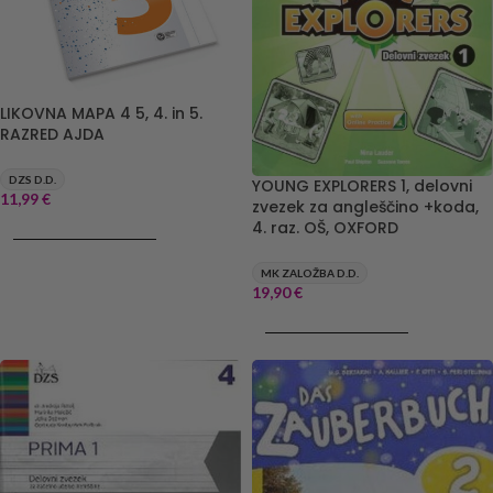
LIKOVNA MAPA 4 5, 4. in 5.
RAZRED AJDA
DZS D.D.
YOUNG EXPLORERS 1, delovni
11,99
€
zvezek za angleščino +koda,
4. raz. OŠ, OXFORD
DODAJ V KOŠARICO
MK ZALOŽBA D.D.
19,90
€
DODAJ V KOŠARICO