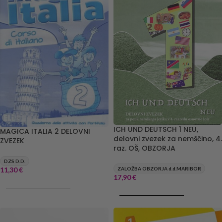
ICH UND DEUTSCH 1 NEU,
MAGICA ITALIA 2 DELOVNI
delovni zvezek za nemščino, 4.
ZVEZEK
raz. OŠ, OBZORJA
DZS D.D.
11,30
€
ZALOŽBA OBZORJA d.d.MARIBOR
17,90
€
DODAJ V KOŠARICO
DODAJ V KOŠARICO