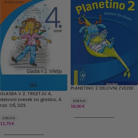
PLANETINO 2 DELOVNI ZVEZEK
GLASBA V 2. TRILETJU 4,
delovni zvezek za glasbo, 4.
DZS D.D.
raz. OŠ, DZS
18,00
€
DODAJ V KOŠARICO
DZS D.D.
11,70
€
DODAJ V KOŠARICO