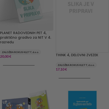
PLANET RADOVEDNIH PET 4,
praktično gradivo za NIT V 4.
razredu
ZALOŽBA ROKUS KLETT, d.o.o.
THINK 4, DELOVNI ZVEZEK
20,00
€
DODAJ V KOŠARICO
ZALOŽBA ROKUS KLETT, d.o.o.
17,10
€
DODAJ V KOŠARICO