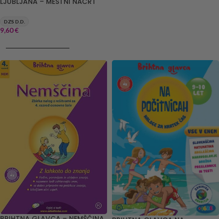
LJUBLJANA – MESTNI NAČRT
DZS D.D.
9,60
€
DODAJ V KOŠARICO
BRIHTNA GLAVCA – NEMŠČINA