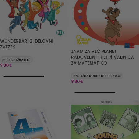
WUNDERBAR! 2, DELOVNI
ZVEZEK
ZNAM ZA VEČ PLANET
RADOVEDNIH PET 4 VADNICA
MK ZALOŽBA D.D.
ZA MATEMATIKO
9,30
€
DODAJ V KOŠARICO
ZALOŽBA ROKUS KLETT, d.o.o.
9,80
€
DODAJ V KOŠARICO