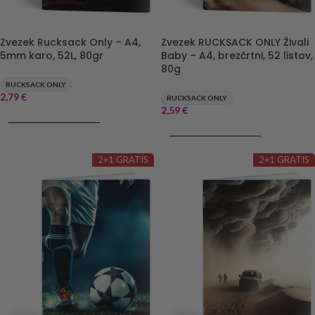
Zvezek Rucksack Only – A4,
Zvezek RUCKSACK ONLY Živali
5mm karo, 52L, 80gr
Baby – A4, brezčrtni, 52 listov,
80g
RUCKSACK ONLY
2,79
€
RUCKSACK ONLY
2,59
€
DODAJ V KOŠARICO
DODAJ V KOŠARICO
2+1 GRATIS
2+1 GRATIS