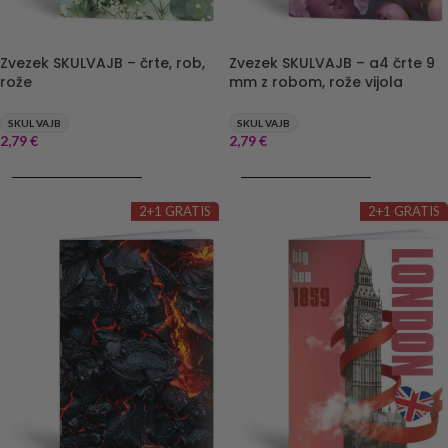
Zvezek SKULVAJB – črte, rob,
Zvezek SKULVAJB – a4 črte 9
rože
mm z robom, rože vijola
SKUL VAJB
SKUL VAJB
2,79
€
2,79
€
DODAJ V KOŠARICO
DODAJ V KOŠARICO
2+1 GRATIS
2+1 GRATIS