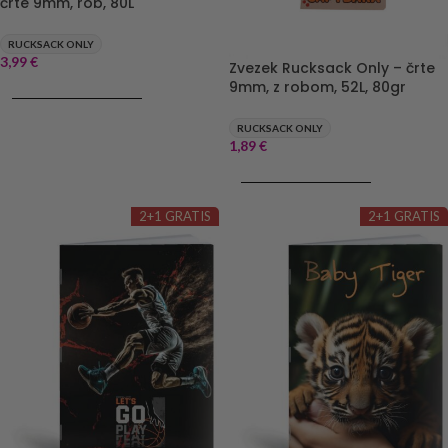
črte 9mm, rob, 80L
RUCKSACK ONLY
3,99
€
Zvezek Rucksack Only – črte
9mm, z robom, 52L, 80gr
DODAJ V KOŠARICO
RUCKSACK ONLY
1,89
€
DODAJ V KOŠARICO
2+1 GRATIS
2+1 GRATIS