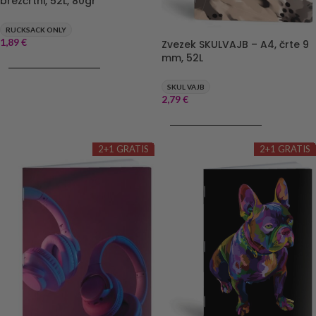
brezčrtni, 52L, 80gr
RUCKSACK ONLY
1,89
€
Zvezek SKULVAJB – A4, črte 9
mm, 52L
DODAJ V KOŠARICO
SKUL VAJB
2,79
€
DODAJ V KOŠARICO
2+1 GRATIS
2+1 GRATIS