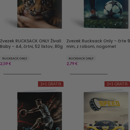
Zvezek Rucksack Only – črte 9
Zvezek RUCKSACK ONLY Živali
mm, z robom, nogomet
Baby – A4, črtni, 52 listov, 80g
RUCKSACK ONLY
RUCKSACK ONLY
2,79
€
2,59
€
DODAJ V KOŠARICO
DODAJ V KOŠARICO
2+1 GRATIS
2+1 GRATIS