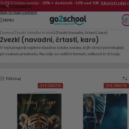
SUPER šolska nedelja:
-30% + dodatnih -10% nad 50€
Izkoristi zdaj >
Skip to navigation
Skip to main content
MENU
Domov
Zvezki, beležke in bloki
Zvezki (navadni, črtasti, karo)
Zvezki (navadni, črtasti, karo)
V tej kategoriji najdete klasične šolske zvezke, ki jih otroci potrebujejo
pri vsakem predmetu. Na voljo so različni formati, velikosti in črtovja.
Filtriraj
2+1 GRATIS
2+1 GRATIS