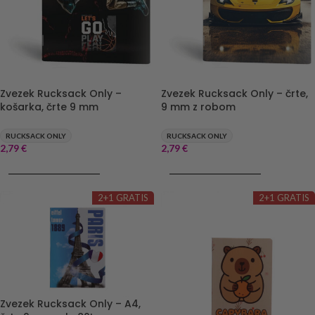
Zvezek Rucksack Only –
Zvezek Rucksack Only – črte,
košarka, črte 9 mm
9 mm z robom
RUCKSACK ONLY
RUCKSACK ONLY
2,79
€
2,79
€
DODAJ V KOŠARICO
DODAJ V KOŠARICO
2+1 GRATIS
2+1 GRATIS
Zvezek Rucksack Only – A4,