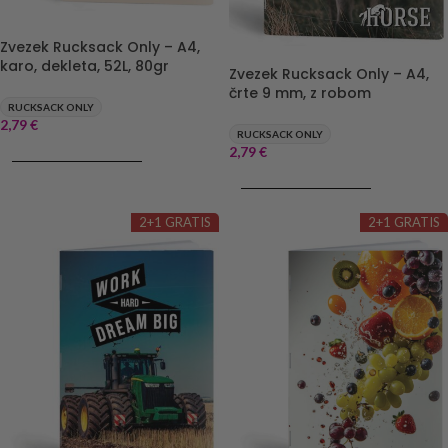
Zvezek Rucksack Only – A4,
karo, dekleta, 52L, 80gr
Zvezek Rucksack Only – A4,
črte 9 mm, z robom
RUCKSACK ONLY
2,79
€
RUCKSACK ONLY
2,79
€
DODAJ V KOŠARICO
DODAJ V KOŠARICO
2+1 GRATIS
2+1 GRATIS