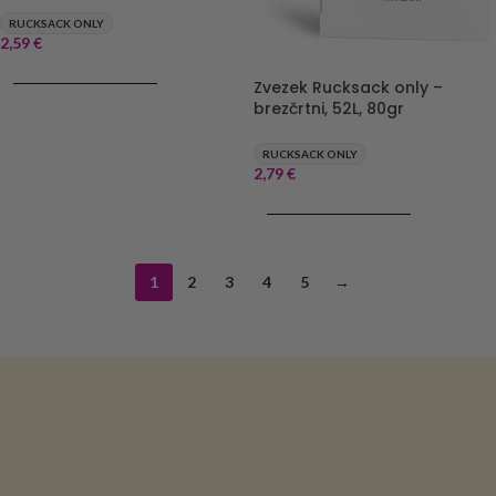
RUCKSACK ONLY
2,59
€
DODAJ V KOŠARICO
Zvezek Rucksack only –
brezčrtni, 52L, 80gr
RUCKSACK ONLY
2,79
€
DODAJ V KOŠARICO
1
2
3
4
5
→