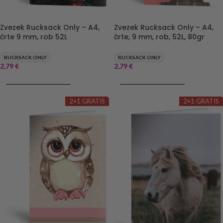
Zvezek Rucksack Only – A4,
Zvezek Rucksack Only – A4,
črte 9 mm, rob 52L
črte, 9 mm, rob, 52L, 80gr
RUCKSACK ONLY
RUCKSACK ONLY
2,79
€
2,79
€
DODAJ V KOŠARICO
DODAJ V KOŠARICO
2+1 GRATIS
2+1 GRATIS