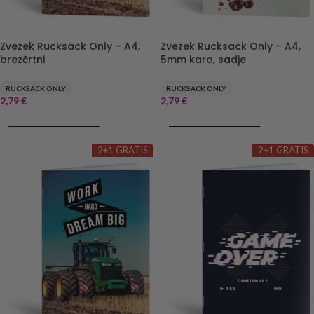
Zvezek Rucksack Only – A4,
Zvezek Rucksack Only – A4,
brezčrtni
5mm karo, sadje
RUCKSACK ONLY
RUCKSACK ONLY
2,79
€
2,79
€
DODAJ V KOŠARICO
DODAJ V KOŠARICO
2+1 GRATIS
2+1 GRATIS