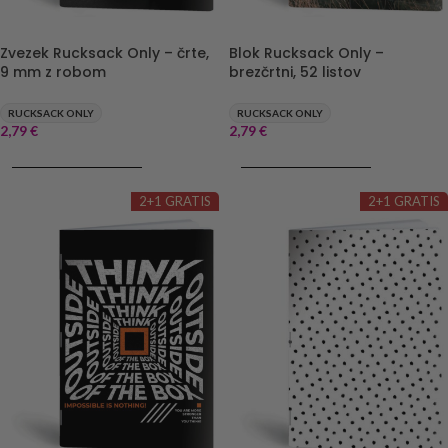
Zvezek Rucksack Only – črte,
Blok Rucksack Only –
9 mm z robom
brezčrtni, 52 listov
RUCKSACK ONLY
RUCKSACK ONLY
2,79
€
2,79
€
DODAJ V KOŠARICO
DODAJ V KOŠARICO
2+1 GRATIS
2+1 GRATIS