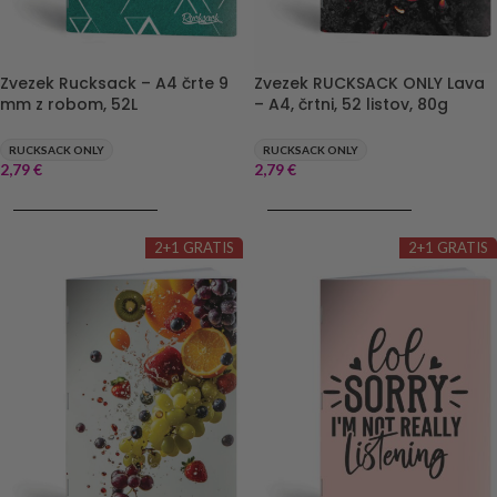
Zvezek Rucksack – A4 črte 9
Zvezek RUCKSACK ONLY Lava
mm z robom, 52L
– A4, črtni, 52 listov, 80g
RUCKSACK ONLY
RUCKSACK ONLY
2,79
€
2,79
€
DODAJ V KOŠARICO
DODAJ V KOŠARICO
2+1 GRATIS
2+1 GRATIS