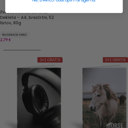
DODAJ V KOŠARICO
Zvezek RUCKSACK ONLY
Dekleta – A4, brezčrtni, 52
listov, 80g
RUCKSACK ONLY
2,79
€
DODAJ V KOŠARICO
2+1 GRATIS
2+1 GRATIS