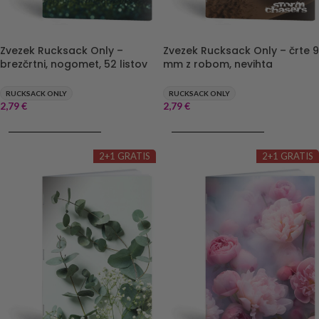
Zvezek Rucksack Only –
Zvezek Rucksack Only – črte 9
brezčrtni, nogomet, 52 listov
mm z robom, nevihta
RUCKSACK ONLY
RUCKSACK ONLY
2,79
€
2,79
€
DODAJ V KOŠARICO
DODAJ V KOŠARICO
2+1 GRATIS
2+1 GRATIS