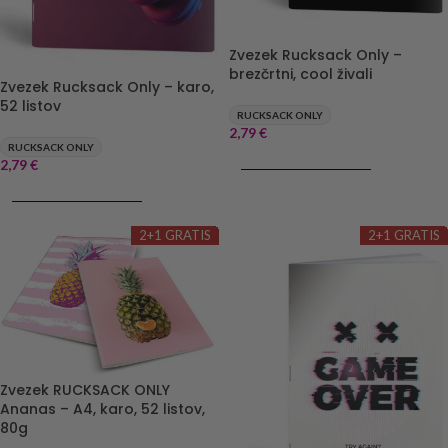
Zvezek Rucksack Only –
brezčrtni, cool živali
Zvezek Rucksack Only – karo,
52 listov
RUCKSACK ONLY
2,79
€
RUCKSACK ONLY
DODAJ V KOŠARICO
2,79
€
DODAJ V KOŠARICO
2+1 GRATIS
2+1 GRATIS
Zvezek RUCKSACK ONLY
Ananas – A4, karo, 52 listov,
80g