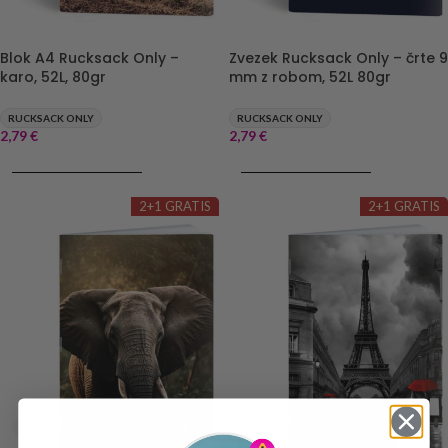
Blok A4 Rucksack Only –
Zvezek Rucksack Only – črte 9
karo, 52L, 80gr
mm z robom, 52L 80gr
RUCKSACK ONLY
RUCKSACK ONLY
2,79
€
2,79
€
DODAJ V KOŠARICO
DODAJ V KOŠARICO
2+1 GRATIS
2+1 GRATIS