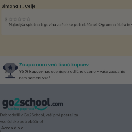
Simona T., Celje
Najboljša spletna trgovina za šolske potrebščine! Ogromna izbira i
Zaupa nam več tisoč kupcev
95 % kupcev
nas ocenjuje z odlično oceno – vaše zaupanje
nam pomeni vse!
Dobrodošli v Go2School, vaši prvi postaji za
vse šolske potrebščine!
Acron d.o.o.