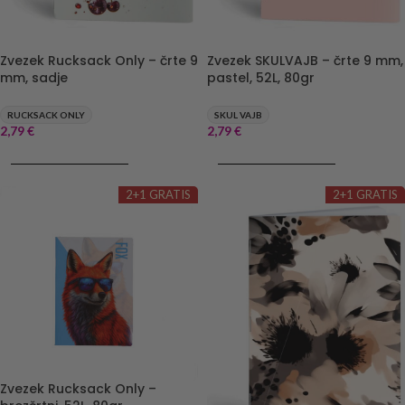
Zvezek SKULVAJB – črte 9 mm,
Zvezek Rucksack Only – črte 9
pastel, 52L, 80gr
mm, sadje
SKUL VAJB
RUCKSACK ONLY
2,79
€
2,79
€
DODAJ V KOŠARICO
DODAJ V KOŠARICO
2+1 GRATIS
2+1 GRATIS
Zvezek Rucksack Only –