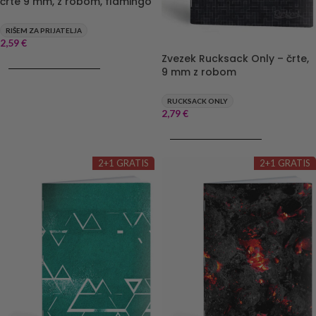
črte 9 mm, z robom, flamingo
RIŠEM ZA PRIJATELJA
2,59
€
Zvezek Rucksack Only – črte,
DODAJ V KOŠARICO
9 mm z robom
RUCKSACK ONLY
2,79
€
DODAJ V KOŠARICO
2+1 GRATIS
2+1 GRATIS