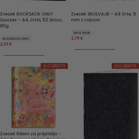
Zvezek SKULVAJB – A4 črte, 9
Zvezek RUCKSACK ONLY
mm z robom
Quotes – A4, črtni, 52 listov,
80g
SKUL VAJB
2,79
€
RUCKSACK ONLY
2,59
€
DODAJ V KOŠARICO
DODAJ V KOŠARICO
2+1 GRATIS
2+1 GRATIS
Zvezek Rišem za prijatelja –