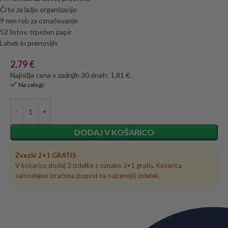
Črte za lažjo organizacijo
9 mm rob za označevanje
52 listov, trpežen papir
Lahek in prenosljiv
2,79
€
Najnižja cena v zadnjih 30 dneh: 1,81 €.
Na zalogi
DODAJ V KOŠARICO
Zvezki 2+1 GRATIS
V košarico dodaj 3 izdelke z oznako 2+1 gratis. Košarica
samodejno izračuna popust na najcenejši izdelek.