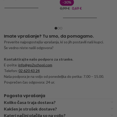
-30%
DODAJ V KOŠARICO
0,99
€
0,69
€
DODAJ V KOŠARICO
Imate vprašanje? Tu smo, da pomagamo.
Preverite najpogostejša vprašanja, ki so jih postavili naši kupci.
Še vedno niste našli odgovora?
Kontaktirajte našo podporo za stranke.
E-pošta:
info@go2school.com
Telefon:
02 620 43 24
Naša podpora je na voljo od ponedeljka do petka: 7.00 – 15.00.
Povprečen čas odgovora: 24 ur.
Pogosta vprašanja
Koliko časa traja dostava?
Kakšen je strošek dostave?
Kateri načini plačila so na voljo?