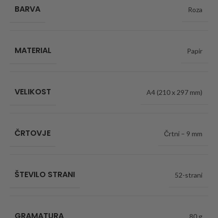
BARVA
Roza
MATERIAL
Papir
VELIKOST
A4 (210 x 297 mm)
ČRTOVJE
Črtni – 9 mm
ŠTEVILO STRANI
52-strani
GRAMATURA
80 g