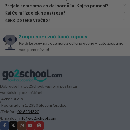
Prejela sem samo en del naročila. Kaj to pomeni?
Kaj če mi izdelek ne ustreza?
Kako poteka vračilo?
Zaupa nam več tisoč kupcev
95 % kupcev
nas ocenjuje z odlično oceno – vaše zaupanje
nam pomeni vse!
Dobrodošli v Go2School, vaši prvi postaji za
vse šolske potrebščine!
Acron d.o.o.
Pod Gradom 1, 2380 Slovenj Gradec
Telefon:
02 6204320
E-naslov:
info@go2school.com