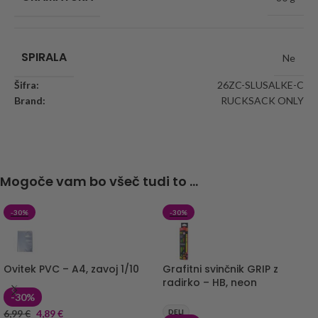
SPIRALA
Ne
Šifra:
26ZC-SLUSALKE-C
Brand:
RUCKSACK ONLY
Mogoče vam bo všeč tudi to ...
-30%
-30%
Ovitek PVC – A4, zavoj 1/10
Grafitni svinčnik GRIP z
radirko – HB, neon
-30%
6,99
€
4,89
€
DELI