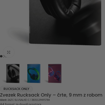
Click to enlarge
RUCKSACK ONLY
Zvezek Rucksack Only – črte, 9 mm z robom
Ident:
26ZC-SLUSALKE-C / 3831129495784
A4 format za dovolj prostora