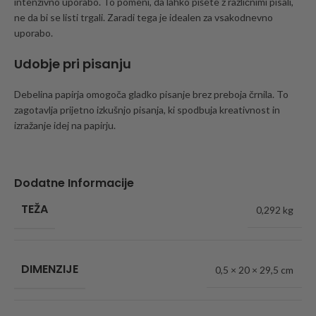
intenzivno uporabo. To pomeni, da lahko pišete z različnimi pisali,
ne da bi se listi trgali. Zaradi tega je idealen za vsakodnevno
uporabo.
Udobje pri pisanju
Debelina papirja omogoča gladko pisanje brez preboja črnila. To
zagotavlja prijetno izkušnjo pisanja, ki spodbuja kreativnost in
izražanje idej na papirju.
Dodatne Informacije
TEŽA
0,292 kg
DIMENZIJE
0,5 × 20 × 29,5 cm