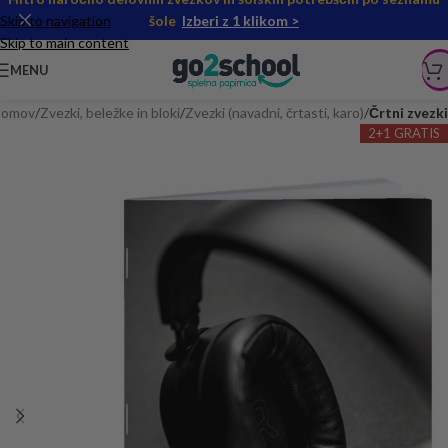
Skip to navigation
šole
Izberi z 1 klikom >
Skip to main content
MENU
omov
Zvezki, beležke in bloki
Zvezki (navadni, črtasti, karo)
Črtni zvezki
2+1 GRATIS