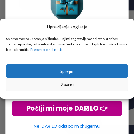
Upravljanje soglasja
Tukaj je!
🎁 DARILO
Spletno mesto uporablja piškotke. Z njimi zagotavljamo spletno storitev,
analizo uporabe, oglasnih sistemov in funkcionalnosti, ki jih brez piškotkov ne
Vpiši podatke za prejem darila
in se pridruži
bi mogli nuditi.
Preberi podrobnosti
go2school skupnosti.
Sprejmi
Zavrni
Pošlji mi moje DARILO 👉
Ne, DARILO odstopim drugemu.