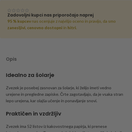
Zadovoljni kupci nas priporočajo naprej
95 % kupcev
nas ocenjuje z najvišjo oceno in pravijo, da smo
zanesljivi
,
cenovno dostopni
in
hitri
.
Opis
Idealno za šolarje
Zvezek je posebej zasnovan za šolarje, ki želijo imeti vedno
urejene in pregledne zapiske. Črte zagotavljajo, da je vsaka stran
lepo urejena, kar olajša učenje in ponavljanje snovi.
Praktičen in vzdržljiv
Zvezek ima 52 listov iz kakovostnega papirja, ki prenese