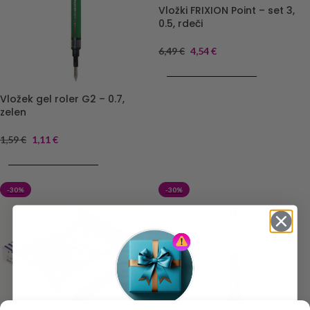
Vložki FRIXION Point – set 3,
0.5, rdeči
6,49
€
4,54
€
DODAJ V KOŠARICO
Vložek gel roler G2 – 0.7,
zelen
1,59
€
1,11
€
DODAJ V KOŠARICO
-30%
-30%