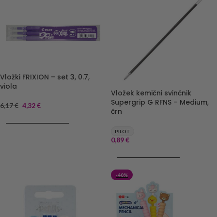
Vložki FRIXION – set 3, 0.7,
viola
Vložek kemični svinčnik
Supergrip G RFNS – Medium,
6,17
€
4,32
€
črn
DODAJ V KOŠARICO
PILOT
0,89
€
DODAJ V KOŠARICO
-40%