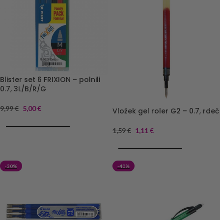
Blister set 6 FRIXION – polnili
0.7, 3L/B/R/G
9,99
€
5,00
€
Vložek gel roler G2 – 0.7, rdeč
DODAJ V KOŠARICO
1,59
€
1,11
€
DODAJ V KOŠARICO
-30%
-40%