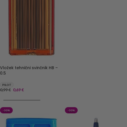
Vložek tehnični svinčnik HB –
0.5
PILOT
0,99
€
0,69
€
DODAJ V KOŠARICO
-30%
-30%