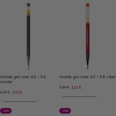
Vložek gel roler G2 – 0.5,
Vložek gel roler G2 – 0.5, rdeč
moder
1,59
€
1,11
€
1,59
€
1,11
€
DODAJ V KOŠARICO
DODAJ V KOŠARICO
-30%
-30%