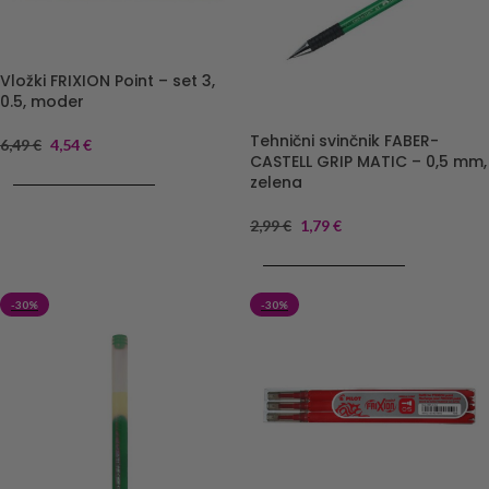
Vložki FRIXION Point – set 3,
0.5, moder
Tehnični svinčnik FABER-
6,49
€
4,54
€
CASTELL GRIP MATIC – 0,5 mm,
DODAJ V KOŠARICO
zelena
2,99
€
1,79
€
DODAJ V KOŠARICO
-30%
-30%