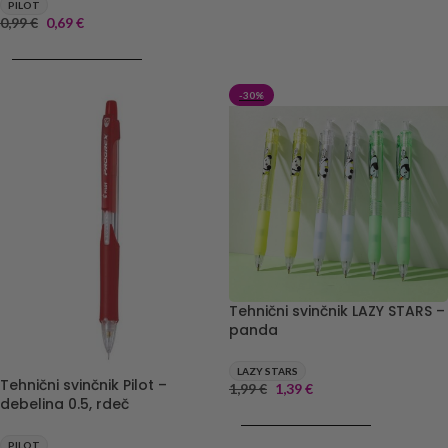
PILOT
0,99
€
0,69
€
DODAJ V KOŠARICO
-30%
Tehnični svinčnik LAZY STARS –
panda
LAZY STARS
Tehnični svinčnik Pilot –
1,99
€
1,39
€
debelina 0.5, rdeč
DODAJ V KOŠARICO
PILOT