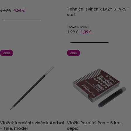
Tehnični svinčnik LAZY STARS –
6,49
€
4,54
€
sort
DODAJ V KOŠARICO
LAZY STARS
1,99
€
1,39
€
DODAJ V KOŠARICO
-30%
-30%
Vložek kemični svinčnik Acrbal
Vložki Parallel Pen – 6 kos,
– Fine, moder
sepia