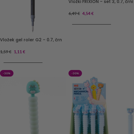
Vložki FRIXION – set 3, 0.7, črni
6,49
€
4,54
€
DODAJ V KOŠARICO
Vložek gel roler G2 – 0.7, črn
1,59
€
1,11
€
DODAJ V KOŠARICO
-30%
-30%