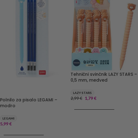
Tehnični svinčnik LAZY STARS –
0,5 mm, medved
LAZY STARS
2,99
€
1,79
€
Polnilo za pisalo LEGAMI –
modro
DODAJ V KOŠARICO
LEGAMI
5,99
€
DODAJ V KOŠARICO