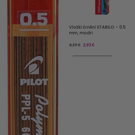
Vložki črnilni STABILO – 0.5
mm, modri
4,19
€
2,93
€
DODAJ V KOŠARICO