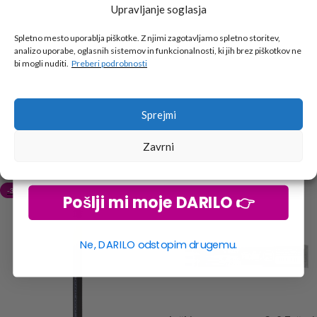
Vložki Paralel Pen – 6 kos,
Upravljanje soglasja
Tukaj je!
modri
🎁 DARILO
Spletno mesto uporablja piškotke. Z njimi zagotavljamo spletno storitev,
analizo uporabe, oglasnih sistemov in funkcionalnosti, ki jih brez piškotkov ne
PILOT
2,29
€
1,60
€
Vpiši podatke za prejem darila
in se pridruži
bi mogli nuditi.
Preberi podrobnosti
go2school skupnosti.
DODAJ V KOŠARICO
Vložek gel roler G2 – 0.7,
moder
Sprejmi
1,59
€
1,11
€
Zavrni
DODAJ V KOŠARICO
-30%
-30%
Pošlji mi moje DARILO 👉
Ne, DARILO odstopim drugemu.