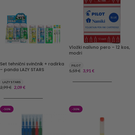
Vložki nalivno pero – 12 kos,
modri
Set tehnični svinčnik + radirka
PILOT
– panda LAZY STARS
5,59
€
3,91
€
DODAJ V KOŠARICO
LAZY STARS
2,99
€
2,09
€
DODAJ V KOŠARICO
-50%
-30%