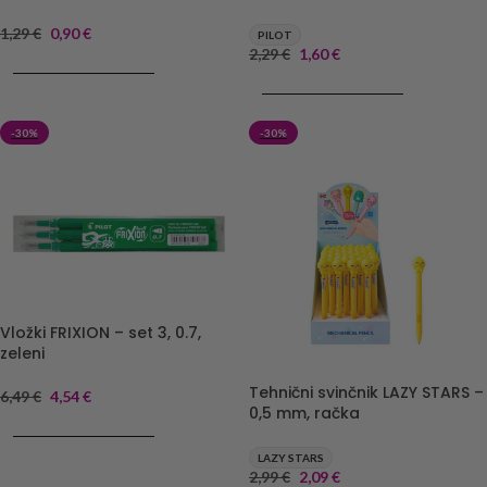
1,29
€
0,90
€
PILOT
2,29
€
1,60
€
DODAJ V KOŠARICO
DODAJ V KOŠARICO
-30%
-30%
Vložki FRIXION – set 3, 0.7,
zeleni
Tehnični svinčnik LAZY STARS –
6,49
€
4,54
€
0,5 mm, račka
DODAJ V KOŠARICO
LAZY STARS
2,99
€
2,09
€