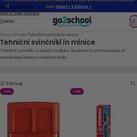
Skip to navigation
šole
Izberi z 1 klikom >
Skip to main content
MENU
Domov
Pisala
Tehnični svinčniki in minice
Tehnični svinčniki in minice
Tehnični svinčniki so idealni za dijake, študente in profesionalce, ki
potrebujejo izjemno natančne linije.
Filtriraj
-30%
-30%