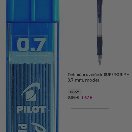
Tehnični svinčnik SUPERGRIP –
0,7 mm, moder
PILOT
2,39
€
1,67
€
DODAJ V KOŠARICO