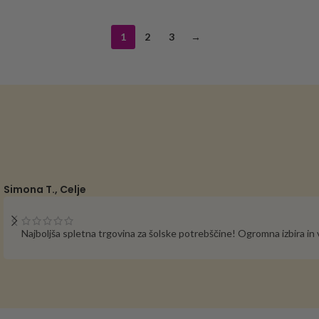
1
2
3
→
Simona T., Celje
Najboljša spletna trgovina za šolske potrebščine! Ogromna izbira i