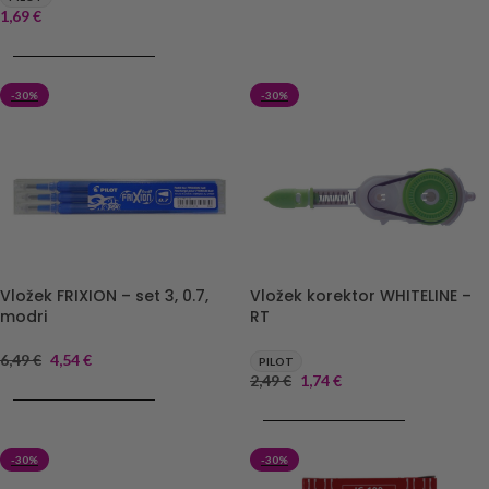
1,69
€
DODAJ V KOŠARICO
-30%
-30%
Vložek FRIXION – set 3, 0.7,
Vložek korektor WHITELINE –
modri
RT
6,49
€
4,54
€
PILOT
2,49
€
1,74
€
DODAJ V KOŠARICO
DODAJ V KOŠARICO
-30%
-30%