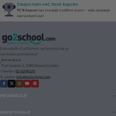
Zaupa nam več tisoč kupcev
95 % kupcev
nas ocenjuje z odlično oceno – vaše zaupanje
nam pomeni vse!
Dobrodošli v Go2School, vaši prvi postaji za
vse šolske potrebščine!
Acron d.o.o.
Pod Gradom 1, 2380 Slovenj Gradec
Telefon:
02 6204320
E-naslov:
info@go2school.com
INFORMACIJE
NAKUPOVANJE