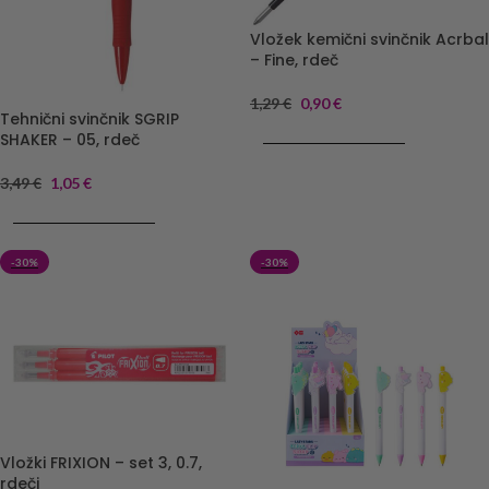
Vložek kemični svinčnik Acrbal
– Fine, rdeč
1,29
€
0,90
€
Tehnični svinčnik SGRIP
DODAJ V KOŠARICO
SHAKER – 05, rdeč
3,49
€
1,05
€
DODAJ V KOŠARICO
-30%
-30%
Vložki FRIXION – set 3, 0.7,
rdeči