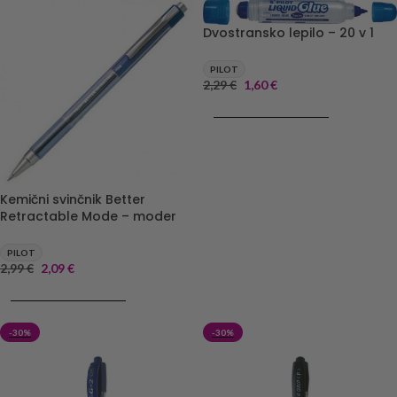
Dvostransko lepilo – 20 v 1
PILOT
2,29
€
1,60
€
DODAJ V KOŠARICO
Kemični svinčnik Better
Retractable Mode – moder
PILOT
2,99
€
2,09
€
DODAJ V KOŠARICO
-30%
-30%