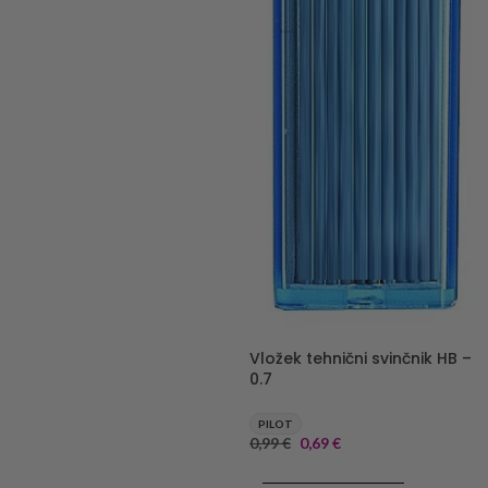
Vložek tehnični svinčnik HB –
0.7
PILOT
0,99
€
0,69
€
DODAJ V KOŠARICO