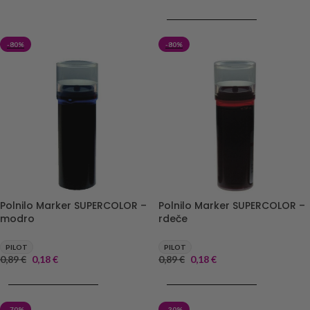
DODAJ V KOŠARICO
-80%
-80%
Polnilo Marker SUPERCOLOR –
Polnilo Marker SUPERCOLOR –
rdeče
modro
PILOT
PILOT
0,89
€
0,18
€
0,89
€
0,18
€
DODAJ V KOŠARICO
DODAJ V KOŠARICO
-70%
-30%