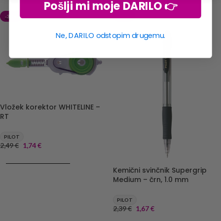
Pošlji mi moje DARILO 👉
-30%
-30%
Ne, DARILO odstopim drugemu.
Vložek korektor WHITELINE –
RT
PILOT
2,49
€
1,74
€
DODAJ V KOŠARICO
Kemični svinčnik Supergrip
Medium – črn, 1.0 mm
PILOT
2,39
€
1,67
€