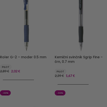
Roler G-2 – moder 0.5 mm
Kemični svinčnik Sgrip Fine –
črn, 0.7 mm
PILOT
2,89
€
2,02
€
PILOT
2,39
€
1,67
€
DODAJ V KOŠARICO
DODAJ V KOŠARICO
-30%
-30%