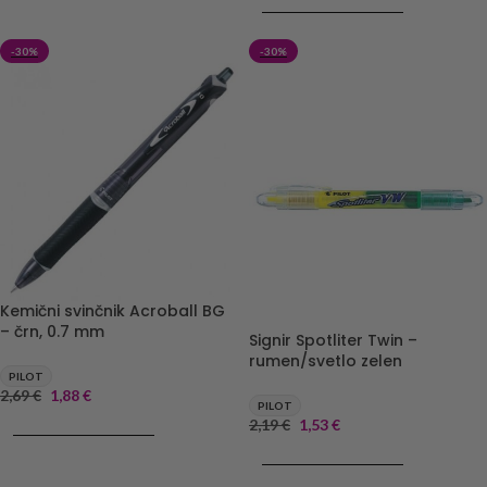
DODAJ V KOŠARICO
-30%
-30%
Kemični svinčnik Acroball BG
– črn, 0.7 mm
Signir Spotliter Twin –
rumen/svetlo zelen
PILOT
2,69
€
1,88
€
PILOT
2,19
€
1,53
€
DODAJ V KOŠARICO
DODAJ V KOŠARICO