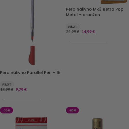
Pero nalivno MR3 Retro Pop
Metal – oranžen
PILOT
24,99
€
14,99
€
DODAJ V KOŠARICO
Pero nalivno Parallel Pen – 15
PILOT
13,99
€
9,79
€
DODAJ V KOŠARICO
-30%
-80%