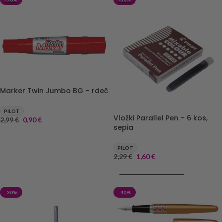
Marker Twin Jumbo BG – rdeč
PILOT
Vložki Parallel Pen – 6 kos,
2,99
€
0,90
€
sepia
DODAJ V KOŠARICO
PILOT
2,29
€
1,60
€
DODAJ V KOŠARICO
-30%
-40%