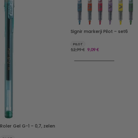
Signir markerji Pilot – set6
PILOT
12,99
€
9,09
€
DODAJ V KOŠARICO
Roler Gel G-1 – 0,7, zelen