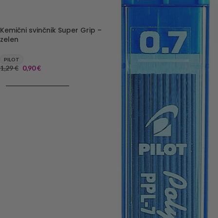
Kemični svinčnik Super Grip –
zelen
PILOT
1,29
€
0,90
€
DODAJ V KOŠARICO