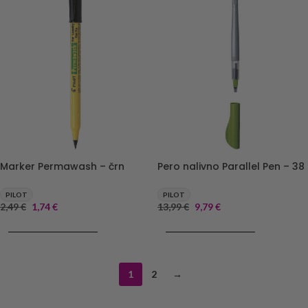
Marker Permawash – črn
Pero nalivno Parallel Pen – 38
PILOT
PILOT
2,49
€
1,74
€
13,99
€
9,79
€
DODAJ V KOŠARICO
DODAJ V KOŠARICO
1
2
→