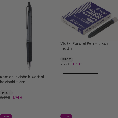
Vložki Paralel Pen – 6 kos,
modri
PILOT
2,29
€
1,60
€
DODAJ V KOŠARICO
Kemični svinčnik Acrbal
kovinski – črn
PILOT
2,49
€
1,74
€
DODAJ V KOŠARICO
-70%
-30%