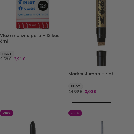
Vložki nalivno pero – 12 kos,
črni
PILOT
5,59
€
3,91
€
DODAJ V KOŠARICO
Marker Jumbo – zlat
PILOT
14,99
€
3,00
€
DODAJ V KOŠARICO
-30%
-30%