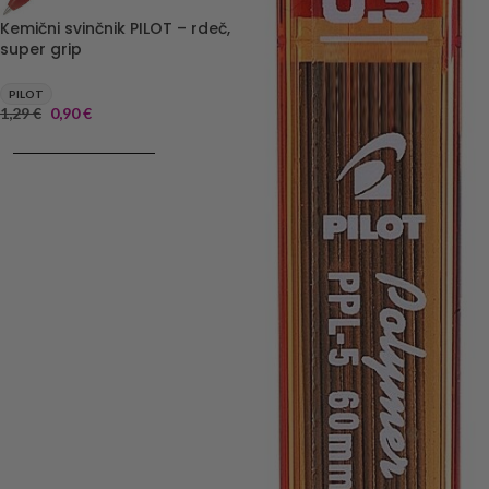
Kemični svinčnik PILOT – rdeč,
super grip
PILOT
1,29
€
0,90
€
DODAJ V KOŠARICO