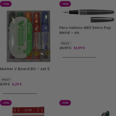
-30%
-40%
Pero nalivno MR3 Retro Pop
Metal – siv
PILOT
24,99
€
14,99
€
DODAJ V KOŠARICO
Marker V Board BG – set 5
PILOT
8,99
€
6,29
€
DODAJ V KOŠARICO
-30%
-30%