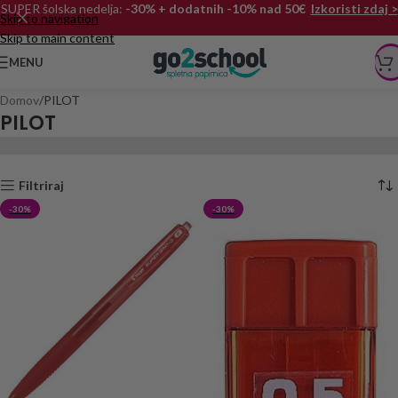
SUPER šolska nedelja:
-30% + dodatnih -10% nad 50€
Izkoristi zdaj >
Skip to navigation
Skip to main content
MENU
Domov
PILOT
PILOT
Filtriraj
-30%
-30%