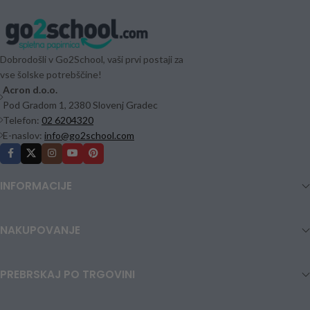
Dobrodošli v Go2School, vaši prvi postaji za
vse šolske potrebščine!
Acron d.o.o.
Pod Gradom 1, 2380 Slovenj Gradec
Telefon:
02 6204320
E-naslov:
info@go2school.com
INFORMACIJE
NAKUPOVANJE
PREBRSKAJ PO TRGOVINI