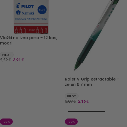
Vložki nalivno pero – 12 kos,
modri
PILOT
5,59
€
3,91
€
DODAJ V KOŠARICO
Roler V Grip Retractable –
zelen 0.7 mm
PILOT
3,09
€
2,16
€
DODAJ V KOŠARICO
-30%
-30%