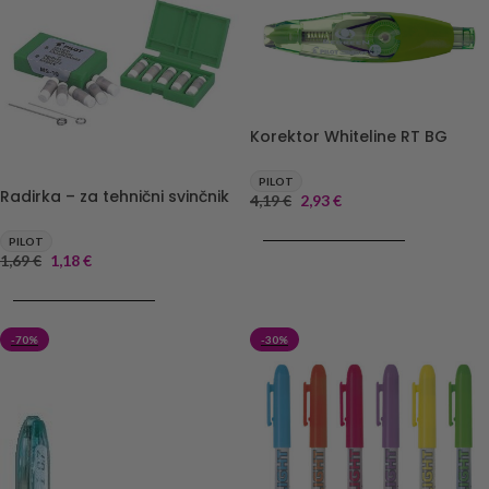
Korektor Whiteline RT BG
PILOT
Radirka – za tehnični svinčnik
4,19
€
2,93
€
DODAJ V KOŠARICO
PILOT
1,69
€
1,18
€
DODAJ V KOŠARICO
-70%
-30%