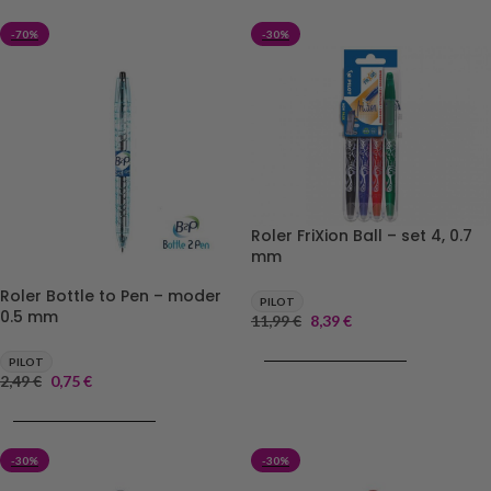
-70%
-30%
Roler FriXion Ball – set 4, 0.7
mm
Roler Bottle to Pen – moder
PILOT
0.5 mm
11,99
€
8,39
€
DODAJ V KOŠARICO
PILOT
2,49
€
0,75
€
DODAJ V KOŠARICO
-30%
-30%