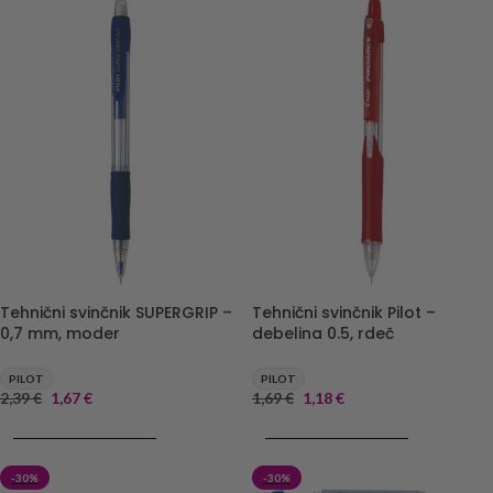
Tehnični svinčnik SUPERGRIP –
Tehnični svinčnik Pilot –
0,7 mm, moder
debelina 0.5, rdeč
PILOT
PILOT
2,39
€
1,67
€
1,69
€
1,18
€
DODAJ V KOŠARICO
DODAJ V KOŠARICO
-30%
-30%