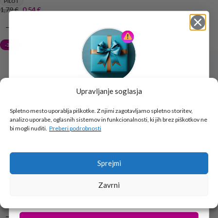
PILOT
1,79
€
0,54
€
DODAJ V KOŠARICO
-30%
-60%
Upravljanje soglasja
Tukaj je!
🎁 DARILO
Spletno mesto uporablja piškotke. Z njimi zagotavljamo spletno storitev,
analizo uporabe, oglasnih sistemov in funkcionalnosti, ki jih brez piškotkov ne
Vpiši podatke za prejem darila
in se pridruži
bi mogli nuditi.
Preberi podrobnosti
go2school skupnosti.
Pisalo ROLERBALL V GRIP – kuli,
Označevalec Signir – rumen,
Sprejmi
črno, 0.7 mm
oranžen
Zavrni
PILOT
PILOT
3,09
€
2,16
€
2,19
€
0,88
€
DODAJ V KOŠARICO
DODAJ V KOŠARICO