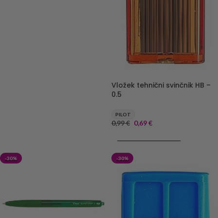
Vložek tehnični svinčnik HB –
0.5
PILOT
0,99
€
0,69
€
DODAJ V KOŠARICO
-30%
-30%