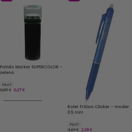
Polnilo Marker SUPERCOLOR –
zeleno
PILOT
0,89
€
0,27
€
DODAJ V KOŠARICO
Roler FriXion Clicker – moder
0.5 mm
PILOT
3,69
€
2,58
€