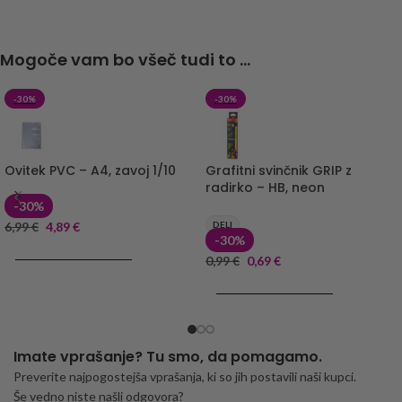
Mogoče vam bo všeč tudi to ...
-30%
-30%
Ovitek PVC – A4, zavoj 1/10
Grafitni svinčnik GRIP z
radirko – HB, neon
-30%
6,99
€
4,89
€
DELI
-30%
DODAJ V KOŠARICO
0,99
€
0,69
€
DODAJ V KOŠARICO
Imate vprašanje? Tu smo, da pomagamo.
Preverite najpogostejša vprašanja, ki so jih postavili naši kupci.
Še vedno niste našli odgovora?