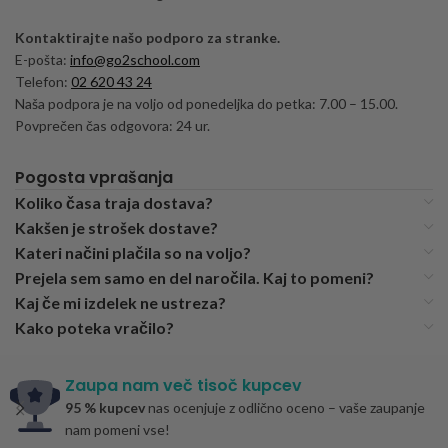
Kontaktirajte našo podporo za stranke.
E-pošta:
info@go2school.com
Telefon:
02 620 43 24
Naša podpora je na voljo od ponedeljka do petka: 7.00 – 15.00.
Povprečen čas odgovora: 24 ur.
Pogosta vprašanja
Koliko časa traja dostava?
Kakšen je strošek dostave?
Kateri načini plačila so na voljo?
Prejela sem samo en del naročila. Kaj to pomeni?
Kaj če mi izdelek ne ustreza?
Kako poteka vračilo?
Zaupa nam več tisoč kupcev
95 % kupcev
nas ocenjuje z odlično oceno – vaše zaupanje
nam pomeni vse!