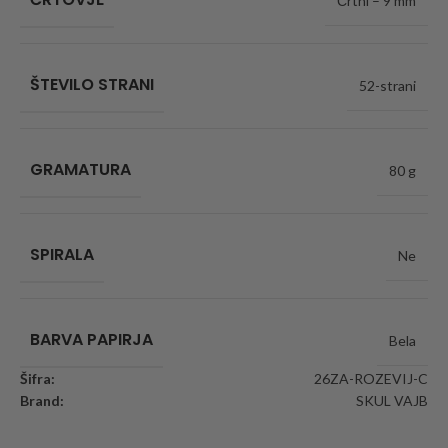
Črtni – 9 mm
ŠTEVILO STRANI
52-strani
GRAMATURA
80 g
SPIRALA
Ne
BARVA PAPIRJA
Bela
Šifra:
26ZA-ROZEVIJ-C
Brand:
SKUL VAJB