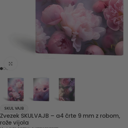
Click to enlarge
SKUL VAJB
Zvezek SKULVAJB – a4 črte 9 mm z robom,
rože vijola