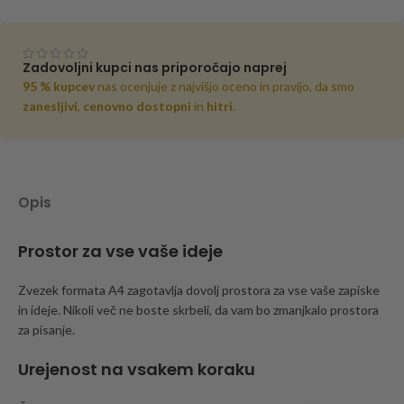
Zadovoljni kupci nas priporočajo naprej
95 % kupcev
nas ocenjuje z najvišjo oceno in pravijo, da smo
zanesljivi
,
cenovno dostopni
in
hitri
.
Opis
Prostor za vse vaše ideje
Zvezek formata A4 zagotavlja dovolj prostora za vse vaše zapiske
in ideje. Nikoli več ne boste skrbeli, da vam bo zmanjkalo prostora
za pisanje.
Urejenost na vsakem koraku