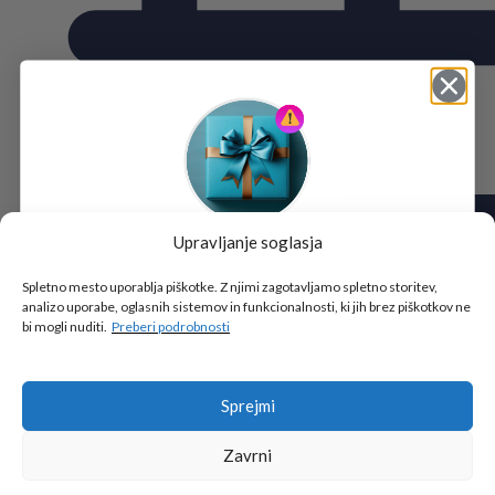
Upravljanje soglasja
Tukaj je!
🎁 DARILO
Spletno mesto uporablja piškotke. Z njimi zagotavljamo spletno storitev,
analizo uporabe, oglasnih sistemov in funkcionalnosti, ki jih brez piškotkov ne
Vpiši podatke za prejem darila
in se pridruži
bi mogli nuditi.
Preberi podrobnosti
go2school skupnosti.
Sprejmi
Zavrni