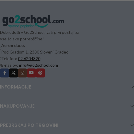
Dobrodošli v Go2School, vaši prvi postaji za
vse šolske potrebščine!
Acron d.o.o.
Pod Gradom 1, 2380 Slovenj Gradec
Telefon:
02 6204320
E-naslov:
info@go2school.com
INFORMACIJE
NAKUPOVANJE
PREBRSKAJ PO TRGOVINI