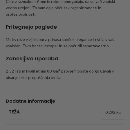
Črte z razmakom 9 mm in robom omogočajo, da so vaši zapiski
vedno urejeni. To vam daje občutek organiziranosti in
profesionalnosti.
Pritegnejo poglede
Motiv rože v vijola barvi prinaša kanček elegance in stila v vaš
vsakdan. Tako boste izstopali in se počutili samozavestno.
Zanesljiva uporaba
Z 52 listi in kvalitetnim 80 g/m² papirjem boste dolgo uživali v
pisanju brez prepuščanja črnila.
Dodatne Informacije
TEŽA
0,292 kg