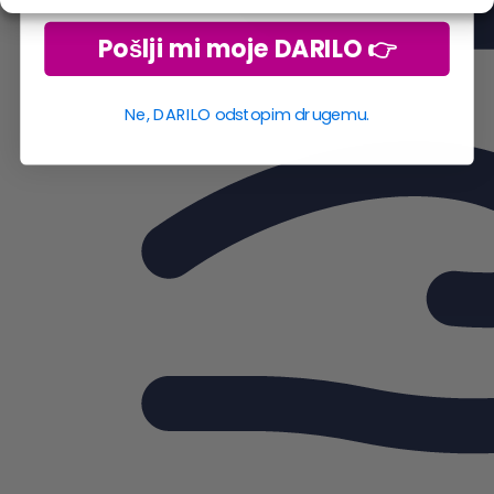
Pošlji mi moje DARILO 👉
Ne, DARILO odstopim drugemu.