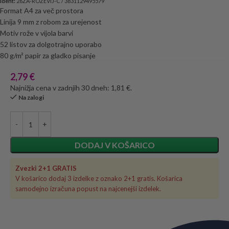
Ident:
26ZA-ROZEVIJ-C / 3831129495579
Format A4 za več prostora
Linija 9 mm z robom za urejenost
Motiv rože v vijola barvi
52 listov za dolgotrajno uporabo
80 g/m² papir za gladko pisanje
2,79
€
Najnižja cena v zadnjih 30 dneh: 1,81 €.
Na zalogi
DODAJ V KOŠARICO
Zvezki 2+1 GRATIS
V košarico dodaj 3 izdelke z oznako 2+1 gratis. Košarica
samodejno izračuna popust na najcenejši izdelek.