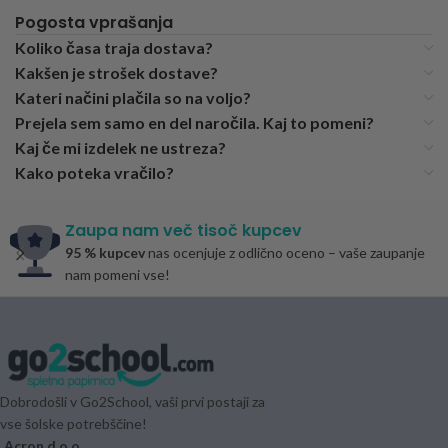
Pogosta vprašanja
Koliko časa traja dostava?
Kakšen je strošek dostave?
Kateri načini plačila so na voljo?
Prejela sem samo en del naročila. Kaj to pomeni?
Kaj če mi izdelek ne ustreza?
Kako poteka vračilo?
Zaupa nam več tisoč kupcev
95 % kupcev
nas ocenjuje z odlično oceno – vaše zaupanje
nam pomeni vse!
Dobrodošli v Go2School, vaši prvi postaji za
vse šolske potrebščine!
Acron d.o.o.