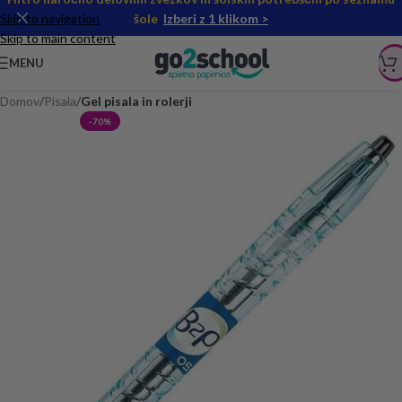
Skip to navigation
šole
Izberi z 1 klikom >
Skip to main content
MENU
Domov
Pisala
Gel pisala in rolerji
-70%