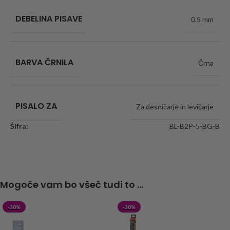
DEBELINA PISAVE
0.5 mm
BARVA ČRNILA
Črna
PISALO ZA
Za desničarje in levičarje
Šifra:
BL-B2P-5-BG-B
Mogoče vam bo všeč tudi to ...
-30%
-30%