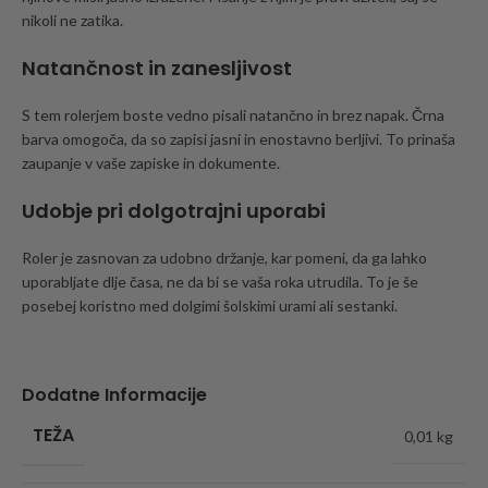
nikoli ne zatika.
Natančnost in zanesljivost
S tem rolerjem boste vedno pisali natančno in brez napak. Črna
barva omogoča, da so zapisi jasni in enostavno berljivi. To prinaša
zaupanje v vaše zapiske in dokumente.
Udobje pri dolgotrajni uporabi
Roler je zasnovan za udobno držanje, kar pomeni, da ga lahko
uporabljate dlje časa, ne da bi se vaša roka utrudila. To je še
posebej koristno med dolgimi šolskimi urami ali sestanki.
Dodatne Informacije
TEŽA
0,01 kg