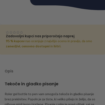
Zadovoljni kupci nas priporočajo naprej
95 % kupcev
nas ocenjuje z najvišjo oceno in pravijo, da smo
zanesljivi
,
cenovno dostopni
in
hitri
.
Opis
Tekoče in gladko pisanje
Roler gel bottle to pen vam omogoča tekoče in gladko pisanje
brez prekinitev. Popoln je za tiste, ki veliko pišejo in želijo, da so
njihove misli jasno izražene. Pisanje z njim je pravi užitek, saj se