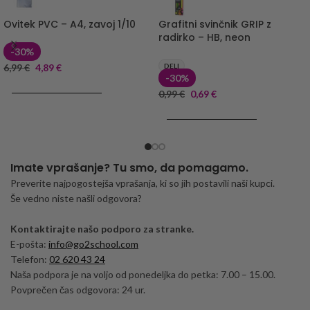
Ovitek PVC – A4, zavoj 1/10
Grafitni svinčnik GRIP z
radirko – HB, neon
-30%
6,99
€
4,89
€
DELI
-30%
DODAJ V KOŠARICO
0,99
€
0,69
€
DODAJ V KOŠARICO
Imate vprašanje? Tu smo, da pomagamo.
Preverite najpogostejša vprašanja, ki so jih postavili naši kupci.
Še vedno niste našli odgovora?
Kontaktirajte našo podporo za stranke.
E-pošta:
info@go2school.com
Telefon:
02 620 43 24
Naša podpora je na voljo od ponedeljka do petka: 7.00 – 15.00.
Povprečen čas odgovora: 24 ur.