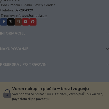
Pod Gradom 1, 2380 Slovenj Gradec
Telefon:
02 6204320
E-naslov:
info@go2school.com
INFORMACIJE
NAKUPOVANJE
PREBRSKAJ PO TRGOVINI
Varen nakup in plačilo – brez tveganja
Vaši podatki so pri nas 100 % zaščiteni,
varno plačilo
s
kartico
,
paypalom
ali po
povzetju
.