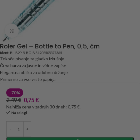
Click to enlarge
Roler Gel – Bottle to Pen, 0,5, črn
Ident:
BL-B2P-5-BG-B / 4902505377365
Tekoče pisanje za gladko izkušnjo
Črna barva za jasne in vidne zapise
Elegantna oblika za udobno držanje
Primerno za vse vrste papirja
-70%
2,49
€
0,75
€
Najnižja cena v zadnjih 30 dneh: 0,75 €.
Na zalogi