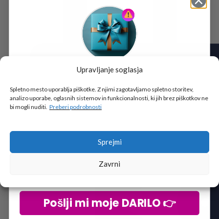
Upravljanje soglasja
Tukaj je!
🎁 DARILO
Spletno mesto uporablja piškotke. Z njimi zagotavljamo spletno storitev,
analizo uporabe, oglasnih sistemov in funkcionalnosti, ki jih brez piškotkov ne
Vpiši podatke za prejem darila
in se pridruži
bi mogli nuditi.
Preberi podrobnosti
go2school skupnosti.
Sprejmi
Zavrni
Pošlji mi moje DARILO 👉