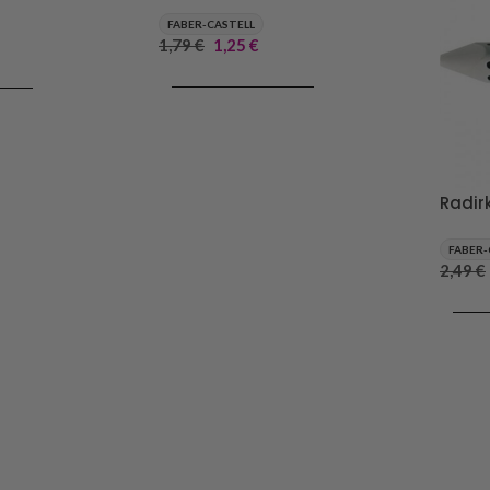
FABER-CASTELL
1,79
€
1,25
€
DODAJ V KOŠARICO
RICO
Radir
FABER-
2,49
€
DODA