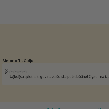
DODAJ V KOŠA
Simona T., Celje
Najboljša spletna trgovina za šolske potrebščine! Ogromna izb