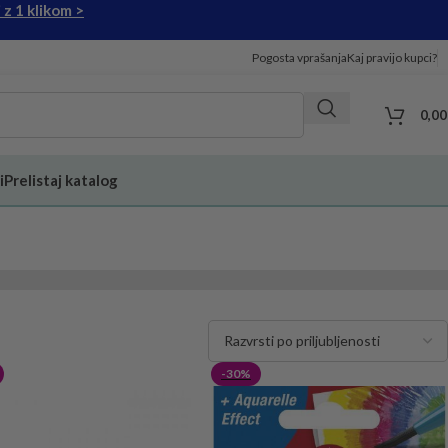
 z 1 klikom >
Pogosta vprašanja
Kaj pravijo kupci?
0,0
i
Prelistaj katalog
-30%