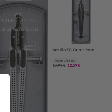
Šestilo FC Grip – črno
FABER-CASTELL
17,99
€
12,59
€
DODAJ V KOŠARICO