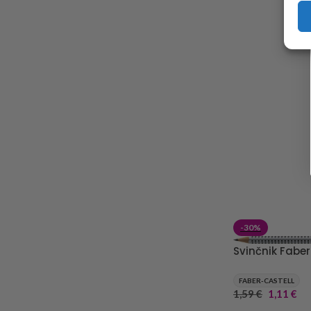
-30%
Svinčnik Faber
FABER-CASTELL
1,59
€
1,11
€