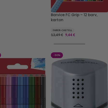
Barvice FC Grip – 12 barv,
karton
FABER-CASTELL
13,49
€
9,44
€
DODAJ V KOŠARICO
-30%