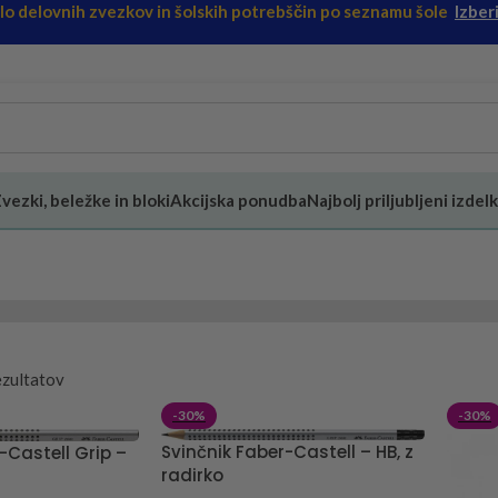
ilo delovnih zvezkov in šolskih potrebščin po seznamu šole
Izberi
vezki, beležke in bloki
Akcijska ponudba
Najbolj priljubljeni izdelk
ezultatov
-30%
-30%
Svinčnik Faber-Castell – HB, z
-Castell Grip –
radirko