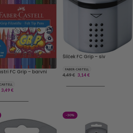
Šilček FC Grip – siv
FABER-CASTELL
stri FC Grip – barvni
4,49
€
3,14
€
DODAJ V KOŠARICO
CASTELL
3,49
€
J V KOŠARICO
-30%