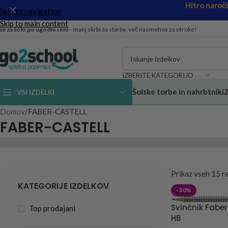
Hitro naroč
Skip to navigation
Skip to main content
se za šolo po ugodni ceni -
manj skrbi za starše, več nasmehov za otroke!
IZBERITE KATEGORIJO
Šolske torbe in nahrbtniki
Z
VSI IZDELKI
Domov
FABER-CASTELL
FABER-CASTELL
Prikaz vseh 15 r
KATEGORIJE IZDELKOV
-30%
Svinčnik Faber
Top prodajani
HB