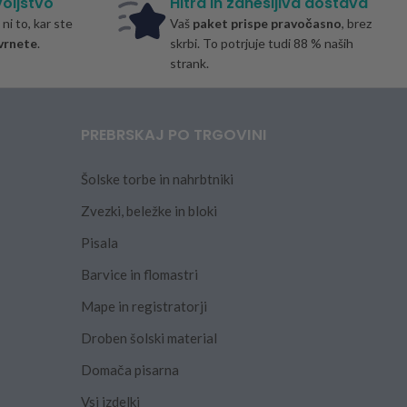
oljstvo
Hitra in zanesljiva dostava
ni to, kar ste
Vaš
paket prispe pravočasno
, brez
vrnete
.
skrbi. To potrjuje tudi 88 % naših
strank.
PREBRSKAJ PO TRGOVINI
Šolske torbe in nahrbtniki
Zvezki, beležke in bloki
Pisala
Barvice in flomastri
Mape in registratorji
Droben šolski material
Domača pisarna
Vsi izdelki