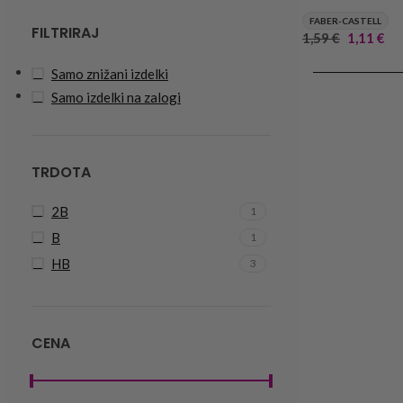
FABER-CASTELL
FILTRIRAJ
1,59
€
1,11
€
DODAJ V KOŠA
Samo znižani izdelki
Samo izdelki na zalogi
TRDOTA
2B
1
B
1
HB
3
CENA