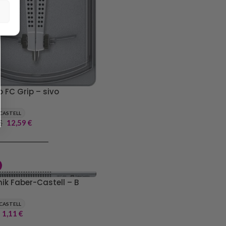
o FC Grip – sivo
CASTELL
€
12,59
€
J V KOŠARICO
nik Faber-Castell – B
CASTELL
1,11
€