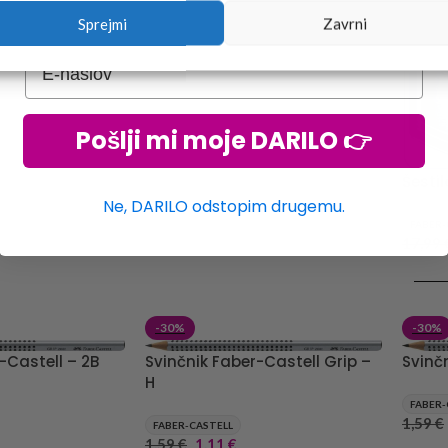
4,49
€
3,14
€
Sprejmi
Zavrni
DODAJ V KOŠARICO
Pošlji mi moje DARILO 👉
Šestil
Ne, DARILO odstopim drugemu.
FABER-
17,99
DODA
-30%
-30%
-Castell – 2B
Svinčnik Faber-Castell Grip –
Svinč
H
FABER-
1,59
€
FABER-CASTELL
1,59
€
1,11
€