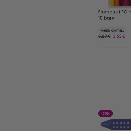
Flomastri FC –
10 barv
FABER-CASTELL
5,19
€
3,63
€
DODAJ V KOŠA
-30%