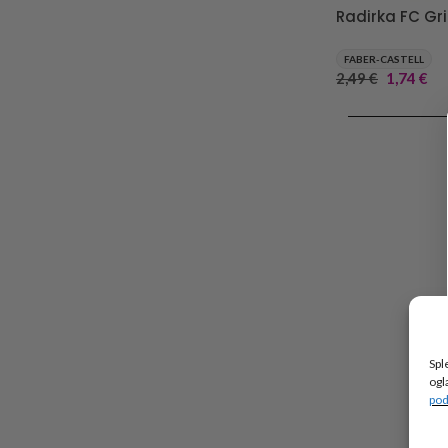
Radirka FC Gr
FABER-CASTELL
2,49
€
1,74
€
DODAJ V KOŠA
Spl
ogl
pod