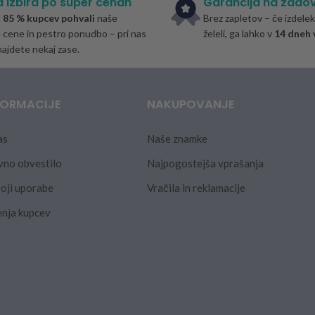
a izbira po super cenah
Garancija na zadov
t
85 % kupcev pohvali
naše
Brez zapletov – če izdelek 
cene in pestro ponudbo – pri nas
želeli, ga lahko v
14 dneh 
ajdete nekaj zase.
FORMACIJE
NAKUPOVANJE
as
Naše znamke
vno obvestilo
Najpogostejša vprašanja
oji uporabe
Vračila in reklamacije
nja kupcev