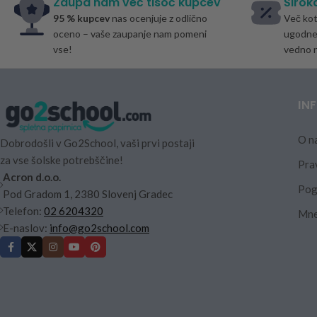
Zaupa nam več tisoč kupcev
Širok
95 % kupcev
nas ocenjuje z odlično
Več ko
oceno – vaše zaupanje nam pomeni
ugodne 
vse!
vedno n
IN
O n
Dobrodošli v Go2School, vaši prvi postaji
za vse šolske potrebščine!
Pra
Acron d.o.o.
Pog
Pod Gradom 1, 2380 Slovenj Gradec
Telefon:
02 6204320
Mne
E-naslov:
info@go2school.com