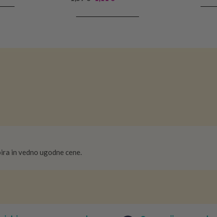
RICO
DODA
DODAJ V KOŠARICO
ira in vedno ugodne cene.