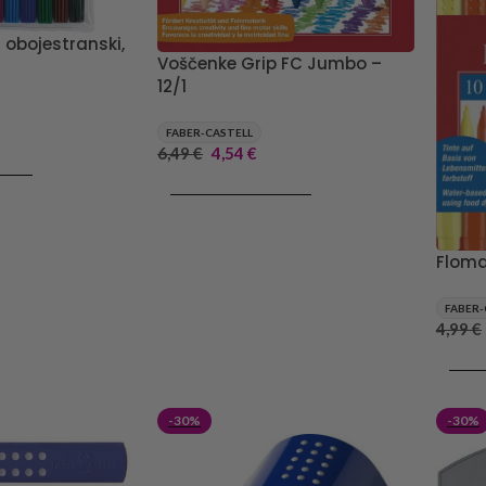
 obojestranski,
Voščenke Grip FC Jumbo –
12/1
FABER-CASTELL
6,49
€
4,54
€
RICO
DODAJ V KOŠARICO
Floma
FABER-
4,99
€
DODA
-30%
-30%