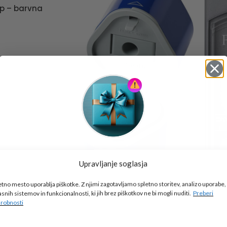
ip – barvna
RICO
Tukaj je!
Upravljanje soglasja
🎁 DARILO
etno mesto uporablja piškotke. Z njimi zagotavljamo spletno storitev, analizo uporabe,
Vpiši podatke za prejem darila
in se pridruži
asnih sistemov in funkcionalnosti, ki jih brez piškotkov ne bi mogli nuditi.
Preberi
Šilček FC Grip – rdeč/moder
go2school skupnosti.
robnosti
FABER-CASTELL