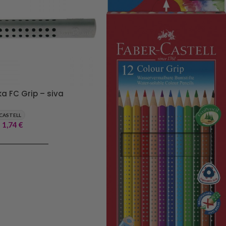
ka FC Grip – siva
CASTELL
1,74
€
J V KOŠARICO