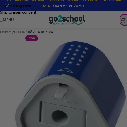
Skip to navigation
šole
Izberi z 1 klikom >
Skip to main content
MENU
Domov
Pisala
Šilčki in minice
-30%