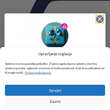
Upravljanje soglasja
Tukaj je!
🎁 DARILO
Spletno mesto uporablja piškotke. Z njimi zagotavljamo spletno storitev,
analizo uporabe, oglasnih sistemov in funkcionalnosti, ki jih brez piškotkov ne
Vpiši podatke za prejem darila
in se pridruži
bi mogli nuditi.
Preberi podrobnosti
go2school skupnosti.
Sprejmi
Zavrni