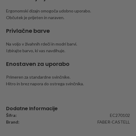
Ergonomski dizajn omogoča udobno uporabo.
Občutek je prijeten in naraven.
Privlačne barve
Na voljo v živahnih rdeči in modri barvi.
Izbirajte barvo, ki vas navdihuje.
Enostaven za uporabo
Primeren za standardne svinčnike.
Hitro in brez napora do ostrega svinčnika.
Dodatne Informacije
Šifra:
EC270102
Brand:
FABER-CASTELL