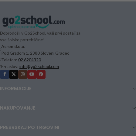
Dobrodošli v Go2School, vaši prvi postaji za
vse šolske potrebščine!
Acron d.o.o.
Pod Gradom 1, 2380 Slovenj Gradec
Telefon:
02 6204320
E-naslov:
info@go2school.com
INFORMACIJE
NAKUPOVANJE
PREBRSKAJ PO TRGOVINI