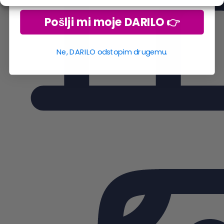
Pošlji mi moje DARILO 👉
Ne, DARILO odstopim drugemu.