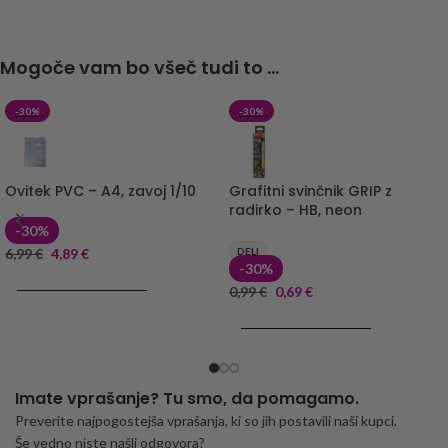
Mogoče vam bo všeč tudi to ...
-30%
-30%
Ovitek PVC – A4, zavoj 1/10
Grafitni svinčnik GRIP z
radirko – HB, neon
-30%
6,99
€
4,89
€
DELI
-30%
DODAJ V KOŠARICO
0,99
€
0,69
€
DODAJ V KOŠARICO
Imate vprašanje? Tu smo, da pomagamo.
Preverite najpogostejša vprašanja, ki so jih postavili naši kupci.
Še vedno niste našli odgovora?