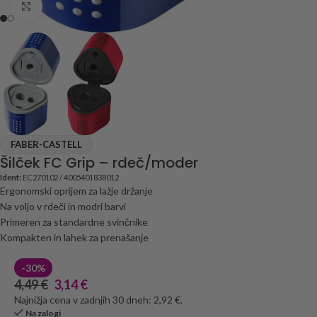
Click to enlarge
FABER-CASTELL
Šilček FC Grip – rdeč/moder
Ident:
EC270102 / 4005401838012
Ergonomski oprijem za lažje držanje
Na voljo v rdeči in modri barvi
Primeren za standardne svinčnike
Kompakten in lahek za prenašanje
-30%
4,49
€
3,14
€
Najnižja cena v zadnjih 30 dneh: 2,92 €.
Na zalogi