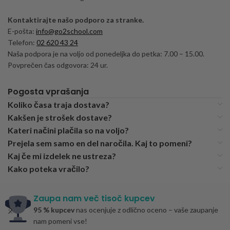
Kontaktirajte našo podporo za stranke.
E-pošta:
info@go2school.com
Telefon:
02 620 43 24
Naša podpora je na voljo od ponedeljka do petka: 7.00 – 15.00.
Povprečen čas odgovora: 24 ur.
Pogosta vprašanja
Koliko časa traja dostava?
Kakšen je strošek dostave?
Kateri načini plačila so na voljo?
Prejela sem samo en del naročila. Kaj to pomeni?
Kaj če mi izdelek ne ustreza?
Kako poteka vračilo?
Zaupa nam več tisoč kupcev
95 % kupcev
nas ocenjuje z odlično oceno – vaše zaupanje
nam pomeni vse!