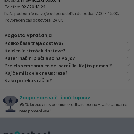
E-pošta:
info@go2school.com
Telefon:
02 620 43 24
Naša podpora je na voljo od ponedeljka do petka: 7.00 – 15.00.
Povprečen čas odgovora: 24 ur.
Pogosta vprašanja
Koliko časa traja dostava?
Kakšen je strošek dostave?
Kateri načini plačila so na voljo?
Prejela sem samo en del naročila. Kaj to pomeni?
Kaj če mi izdelek ne ustreza?
Kako poteka vračilo?
Zaupa nam več tisoč kupcev
95 % kupcev
nas ocenjuje z odlično oceno – vaše zaupanje
nam pomeni vse!