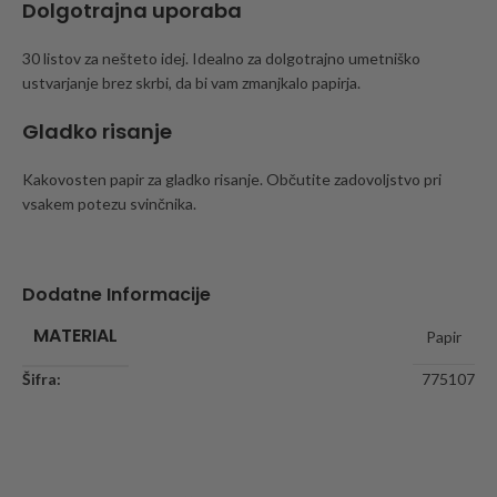
Dolgotrajna uporaba
30 listov za nešteto idej. Idealno za dolgotrajno umetniško
ustvarjanje brez skrbi, da bi vam zmanjkalo papirja.
Gladko risanje
Kakovosten papir za gladko risanje. Občutite zadovoljstvo pri
vsakem potezu svinčnika.
Dodatne Informacije
MATERIAL
Papir
Šifra:
775107