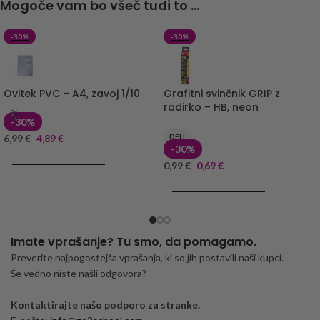
Mogoče vam bo všeč tudi to ...
-30%
-30%
Ovitek PVC – A4, zavoj 1/10
Grafitni svinčnik GRIP z
radirko – HB, neon
-30%
6,99
€
4,89
€
DELI
-30%
DODAJ V KOŠARICO
0,99
€
0,69
€
DODAJ V KOŠARICO
Imate vprašanje? Tu smo, da pomagamo.
Preverite najpogostejša vprašanja, ki so jih postavili naši kupci.
Še vedno niste našli odgovora?
Kontaktirajte našo podporo za stranke.