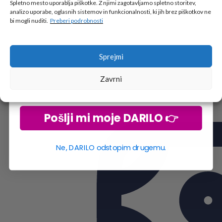
🎁 DARILO
Spletno mesto uporablja piškotke. Z njimi zagotavljamo spletno storitev,
analizo uporabe, oglasnih sistemov in funkcionalnosti, ki jih brez piškotkov ne
Vpiši podatke za prejem darila
in se pridruži
bi mogli nuditi.
Preberi podrobnosti
go2school skupnosti.
Sprejmi
Zavrni
Pošlji mi moje DARILO 👉
Ne, DARILO odstopim drugemu.