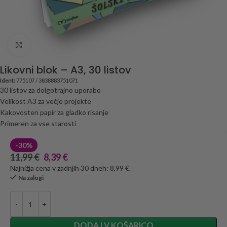
Click to enlarge
Likovni blok – A3, 30 listov
Ident:
775107 / 3838883751071
30 listov za dolgotrajno uporabo
Velikost A3 za večje projekte
Kakovosten papir za gladko risanje
Primeren za vse starosti
-30%
11,99
€
8,39
€
Najnižja cena v zadnjih 30 dneh: 8,99 €.
Na zalogi
DODAJ V KOŠARICO