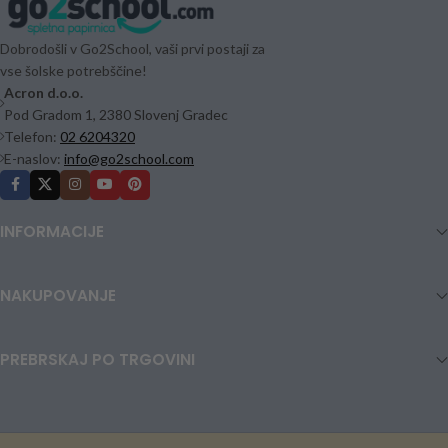
Dobrodošli v Go2School, vaši prvi postaji za
vse šolske potrebščine!
Acron d.o.o.
Pod Gradom 1, 2380 Slovenj Gradec
Telefon:
02 6204320
E-naslov:
info@go2school.com
INFORMACIJE
NAKUPOVANJE
PREBRSKAJ PO TRGOVINI