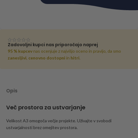
Zadovoljni kupci nas priporočajo naprej
95 % kupcev
nas ocenjuje z najvišjo oceno in pravijo, da smo
zanesljivi
,
cenovno dostopni
in
hitri
.
Opis
Več prostora za ustvarjanje
Velikost A3 omogoča večje projekte. Uživajte v svobodi
ustvarjalnosti brez omejitev prostora.