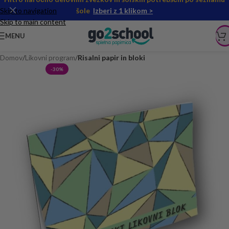
Skip to navigation
šole
Izberi z 1 klikom >
Skip to main content
MENU
Domov
Likovni program
Risalni papir in bloki
-30%