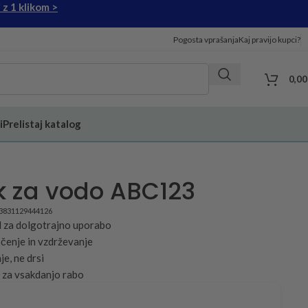
 z 1 klikom >
Pogosta vprašanja
Kaj pravijo kupci?
0,0
i
Prelistaj katalog
k za vodo ABC123
3831129444126
l za dolgotrajno uporabo
čenje in vzdrževanje
je, ne drsi
 za vsakdanjo rabo