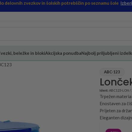
ilo delovnih zvezkov in šolskih potrebščin po seznamu šole
Izberi
vezki, beležke in bloki
Akcijska ponudba
Najbolj priljubljeni izdelk
ABC123
ABC-123
Lonče
Ident:
ABC123-LON / 
Trpežen materia
Enostaven za čiš
Prijeten za držan
Eleganten dizajn