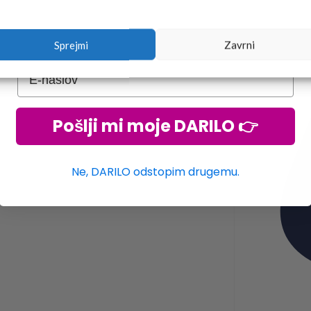
Sprejmi
Zavrni
Pošlji mi moje DARILO 👉
Ne, DARILO odstopim drugemu.