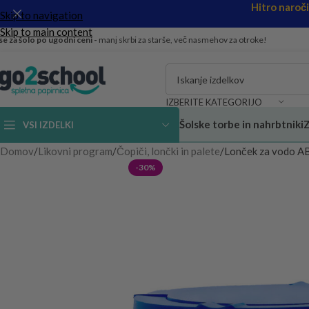
Hitro naroč
Skip to navigation
Skip to main content
se za šolo po ugodni ceni -
manj skrbi za starše, več nasmehov za otroke!
IZBERITE KATEGORIJO
Šolske torbe in nahrbtniki
Z
VSI IZDELKI
Domov
Likovni program
Čopiči, lončki in palete
Lonček za vodo 
-30%