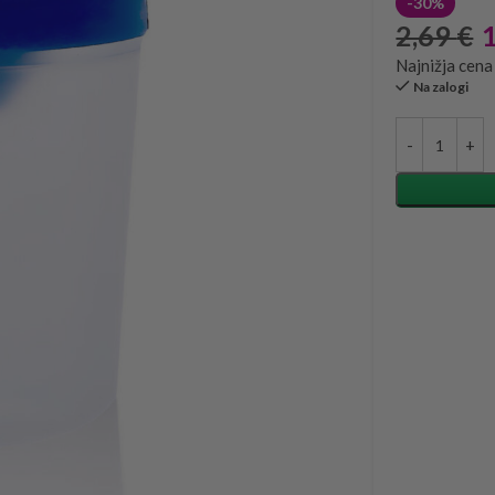
-30%
2,69
€
Najnižja cena
Na zalogi