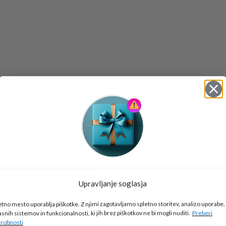
Tukaj je!
Upravljanje soglasja
🎁 DARILO
etno mesto uporablja piškotke. Z njimi zagotavljamo spletno storitev, analizo uporabe,
Vpiši podatke za prejem darila
in se pridruži
asnih sistemov in funkcionalnosti, ki jih brez piškotkov ne bi mogli nuditi.
Preberi
go2school skupnosti.
robnosti