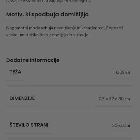
Uživajte v svobodi ustvarjanja brez omejitev.
Motiv, ki spodbuja domišljijo
Nogometni motiv vzbuja navdušenje in kreativnost. Popestri
vsako umetniško delo z energijo in strastjo.
Dodatne Informacije
TEŽA
0,35 kg
DIMENZIJE
0,5 × 42 × 30 cm
ŠTEVILO STRANI
20-strani