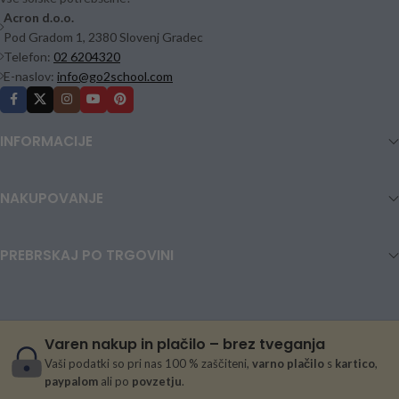
Acron d.o.o.
Pod Gradom 1, 2380 Slovenj Gradec
Telefon:
02 6204320
E-naslov:
info@go2school.com
INFORMACIJE
NAKUPOVANJE
PREBRSKAJ PO TRGOVINI
Varen nakup in plačilo – brez tveganja
Vaši podatki so pri nas 100 % zaščiteni,
varno plačilo
s
kartico
,
paypalom
ali po
povzetju
.