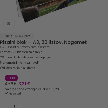
Click to enlarge
RUCKSACK ONLY
Risalni blok – A3, 20 listov, Nogomet
Ident:
25Z-BLOK-FOOT / 3831129458963
Format A3, idealen za risanje
20 brezčrtnih listov za ustvarjanje
Nogometni motiv za navdih
Odličen za šolo ali doma
-30%
4,59
€
3,21
€
Najnižja cena v zadnjih 30 dneh: 2,98 €.
Na zalogi