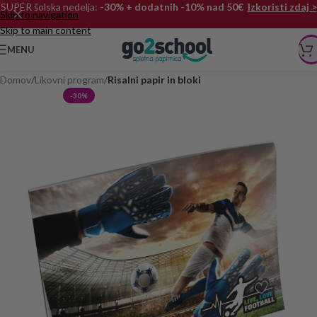
SUPER šolska nedelja:
-30% + dodatnih -10% nad 50€
Izkoristi zdaj >
Skip to navigation
Skip to main content
MENU
Domov
Likovni program
Risalni papir in bloki
-30%