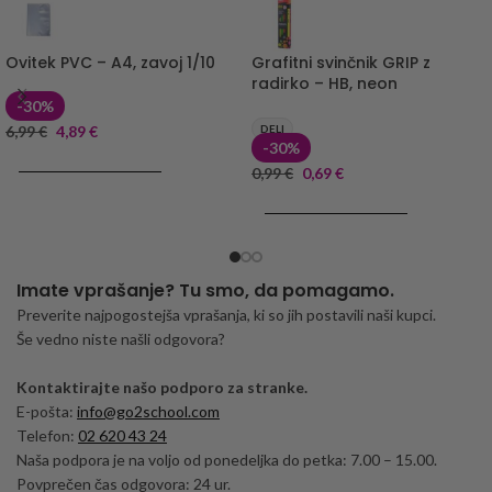
Ovitek PVC – A4, zavoj 1/10
Grafitni svinčnik GRIP z
radirko – HB, neon
-30%
6,99
€
4,89
€
DELI
-30%
DODAJ V KOŠARICO
0,99
€
0,69
€
DODAJ V KOŠARICO
Imate vprašanje? Tu smo, da pomagamo.
Preverite najpogostejša vprašanja, ki so jih postavili naši kupci.
Še vedno niste našli odgovora?
Kontaktirajte našo podporo za stranke.
E-pošta:
info@go2school.com
Telefon:
02 620 43 24
Naša podpora je na voljo od ponedeljka do petka: 7.00 – 15.00.
Povprečen čas odgovora: 24 ur.