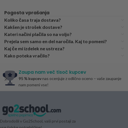
Pogosta vprašanja
Koliko časa traja dostava?
Kakšen je strošek dostave?
Kateri načini plačila so na voljo?
Prejela sem samo en del naročila. Kaj to pomeni?
Kaj če mi izdelek ne ustreza?
Kako poteka vračilo?
Zaupa nam več tisoč kupcev
95 % kupcev
nas ocenjuje z odlično oceno – vaše zaupanje
nam pomeni vse!
Dobrodošli v Go2School, vaši prvi postaji za
vse šolske potrebščine!