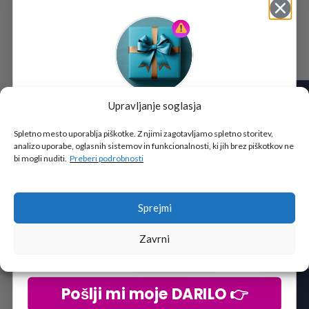
Upravljanje soglasja
Tukaj je!
🎁 DARILO
Spletno mesto uporablja piškotke. Z njimi zagotavljamo spletno storitev,
analizo uporabe, oglasnih sistemov in funkcionalnosti, ki jih brez piškotkov ne
Vpiši podatke za prejem darila
in se pridruži
bi mogli nuditi.
Preberi podrobnosti
go2school skupnosti.
Sprejmi
Zavrni
Pošlji mi moje DARILO 👉