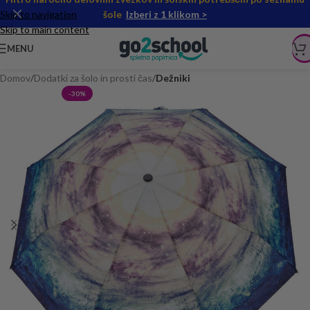
Skip to navigation
šole
Izberi z 1 klikom >
Skip to main content
MENU
Domov
Dodatki za šolo in prosti čas
Dežniki
-30%