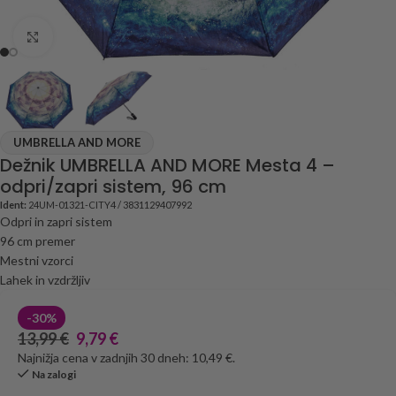
Click to enlarge
UMBRELLA AND MORE
Dežnik UMBRELLA AND MORE Mesta 4 –
odpri/zapri sistem, 96 cm
Ident:
24UM-01321-CITY4 / 3831129407992
Odpri in zapri sistem
96 cm premer
Mestni vzorci
Lahek in vzdržljiv
-30%
13,99
€
9,79
€
Najnižja cena v zadnjih 30 dneh: 10,49 €.
Na zalogi