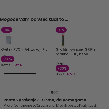
Mogoče vam bo všeč tudi to ...
-30%
-30%
Ovitek PVC – A4, zavoj 1/10
Grafitni svinčnik GRIP z
radirko – HB, neon
-30%
6,99
€
4,89
€
DELI
-30%
DODAJ V KOŠARICO
0,99
€
0,69
€
DODAJ V KOŠARICO
Imate vprašanje? Tu smo, da pomagamo.
Preverite najpogostejša vprašanja, ki so jih postavili naši kupci.