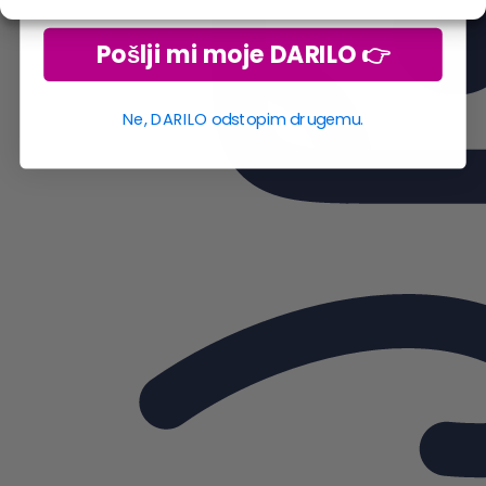
Pošlji mi moje DARILO 👉
Ne, DARILO odstopim drugemu.