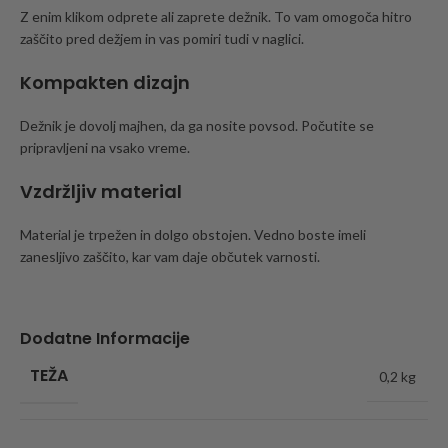
Z enim klikom odprete ali zaprete dežnik. To vam omogoča hitro
zaščito pred dežjem in vas pomiri tudi v naglici.
Kompakten dizajn
Dežnik je dovolj majhen, da ga nosite povsod. Počutite se
pripravljeni na vsako vreme.
Vzdržljiv material
Material je trpežen in dolgo obstojen. Vedno boste imeli
zanesljivo zaščito, kar vam daje občutek varnosti.
Dodatne Informacije
TEŽA
0,2 kg