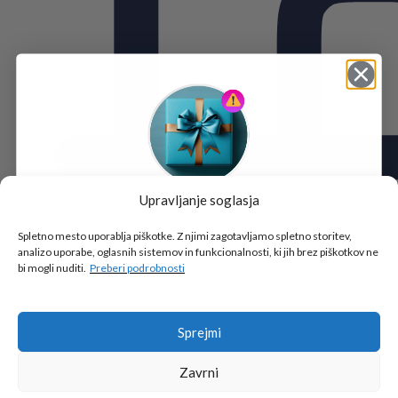
Upravljanje soglasja
Tukaj je!
🎁 DARILO
Spletno mesto uporablja piškotke. Z njimi zagotavljamo spletno storitev,
analizo uporabe, oglasnih sistemov in funkcionalnosti, ki jih brez piškotkov ne
Vpiši podatke za prejem darila
in se pridruži
bi mogli nuditi.
Preberi podrobnosti
go2school skupnosti.
Sprejmi
Zavrni