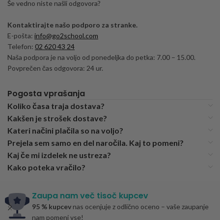
Še vedno niste našli odgovora?
Kontaktirajte našo podporo za stranke.
E-pošta:
info@go2school.com
Telefon:
02 620 43 24
Naša podpora je na voljo od ponedeljka do petka: 7.00 – 15.00.
Povprečen čas odgovora: 24 ur.
Pogosta vprašanja
Koliko časa traja dostava?
Kakšen je strošek dostave?
Kateri načini plačila so na voljo?
Prejela sem samo en del naročila. Kaj to pomeni?
Kaj če mi izdelek ne ustreza?
Kako poteka vračilo?
Zaupa nam več tisoč kupcev
95 % kupcev
nas ocenjuje z odlično oceno – vaše zaupanje
nam pomeni vse!