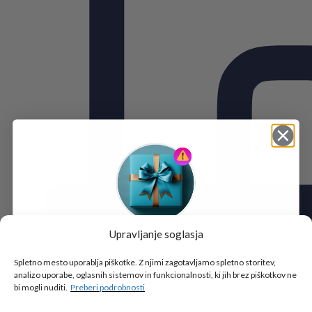
Upravljanje soglasja
Tukaj je!
🎁 DARILO
Spletno mesto uporablja piškotke. Z njimi zagotavljamo spletno storitev,
analizo uporabe, oglasnih sistemov in funkcionalnosti, ki jih brez piškotkov ne
Vpiši podatke za prejem darila
in se pridruži
bi mogli nuditi.
Preberi podrobnosti
go2school skupnosti.