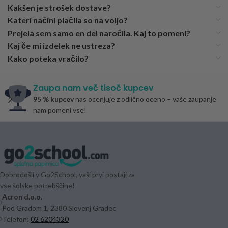
Kakšen je strošek dostave?
Kateri načini plačila so na voljo?
Prejela sem samo en del naročila. Kaj to pomeni?
Kaj če mi izdelek ne ustreza?
Kako poteka vračilo?
Zaupa nam več tisoč kupcev
95 % kupcev
nas ocenjuje z odlično oceno – vaše zaupanje
nam pomeni vse!
Dobrodošli v Go2School, vaši prvi postaji za
vse šolske potrebščine!
Acron d.o.o.
Pod Gradom 1, 2380 Slovenj Gradec
Telefon:
02 6204320