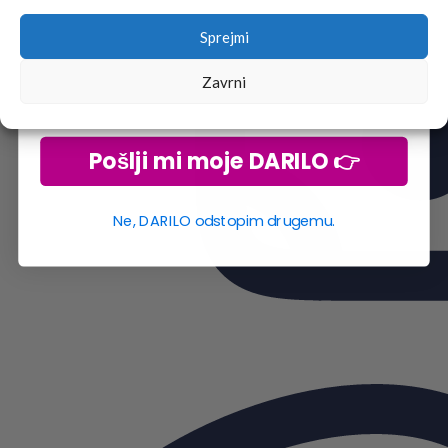
Sprejmi
Zavrni
Pošlji mi moje DARILO 👉
Ne, DARILO odstopim drugemu.