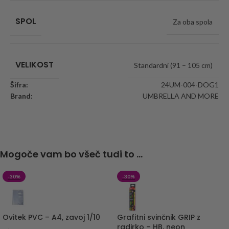
SPOL
Za oba spola
VELIKOST
Standardni (91 – 105 cm)
Šifra:
24UM-004-DOG1
Brand:
UMBRELLA AND MORE
Mogoče vam bo všeč tudi to ...
-30%
-30%
Ovitek PVC – A4, zavoj 1/10
Grafitni svinčnik GRIP z
radirko – HB, neon