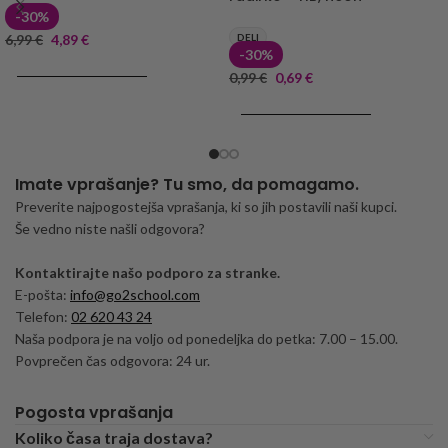
-30%
6,99
€
4,89
€
DELI
-30%
DODAJ V KOŠARICO
0,99
€
0,69
€
DODAJ V KOŠARICO
Imate vprašanje? Tu smo, da pomagamo.
Preverite najpogostejša vprašanja, ki so jih postavili naši kupci.
Še vedno niste našli odgovora?
Kontaktirajte našo podporo za stranke.
E-pošta:
info@go2school.com
Telefon:
02 620 43 24
Naša podpora je na voljo od ponedeljka do petka: 7.00 – 15.00.
Povprečen čas odgovora: 24 ur.
Pogosta vprašanja
Koliko časa traja dostava?