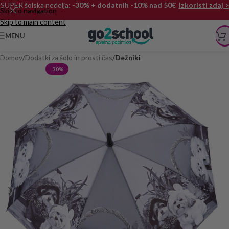
SUPER šolska nedelja:
-30% + dodatnih -10% nad 50€
Izkoristi zdaj >
Skip to navigation
Skip to main content
MENU
Domov
Dodatki za šolo in prosti čas
Dežniki
-30%