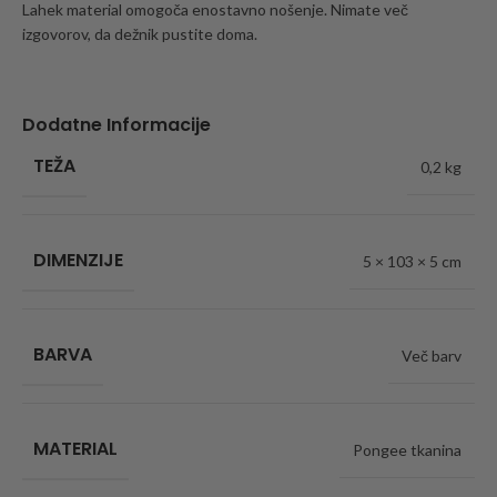
Lahek material omogoča enostavno nošenje. Nimate več
izgovorov, da dežnik pustite doma.
Dodatne Informacije
TEŽA
0,2 kg
DIMENZIJE
5 × 103 × 5 cm
BARVA
Več barv
MATERIAL
Pongee tkanina