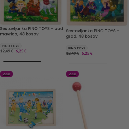
Sestavljanka PINO TOYS – pod
Sestavljanka PINO TOYS –
mavrico, 48 kosov
grad, 48 kosov
PINO TOYS
PINO TOYS
12,49
€
6,25
€
12,49
€
6,25
€
DODAJ V KOŠARICO
DODAJ V KOŠARICO
-50%
-50%