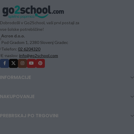
Dobrodošli v Go2School, vaši prvi postaji za
vse šolske potrebščine!
Acron d.o.o.
Pod Gradom 1, 2380 Slovenj Gradec
Telefon:
02 6204320
E-naslov:
info@go2school.com
INFORMACIJE
NAKUPOVANJE
PREBRSKAJ PO TRGOVINI