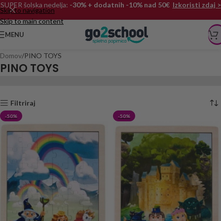
SUPER šolska nedelja:
-30% + dodatnih -10% nad 50€
Izkoristi zdaj >
Skip to navigation
Skip to main content
MENU
Domov
PINO TOYS
PINO TOYS
Filtriraj
-50%
-50%