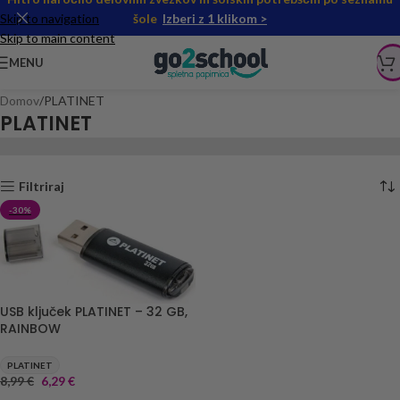
Skip to navigation
šole
Izberi z 1 klikom >
Skip to main content
MENU
Domov
PLATINET
PLATINET
Filtriraj
-30%
USB ključek PLATINET – 32 GB,
RAINBOW
PLATINET
8,99
€
6,29
€