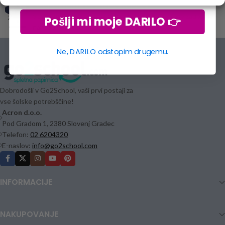
Zaupa nam več tisoč kupcev
95 % kupcev
nas ocenjuje z odlično oceno – vaše zaupanje
Pošlji mi moje DARILO 👉
nam pomeni vse!
Ne, DARILO odstopim drugemu.
Dobrodošli v Go2School, vaši prvi postaji za
vse šolske potrebščine!
Acron d.o.o.
Pod Gradom 1, 2380 Slovenj Gradec
Telefon:
02 6204320
E-naslov:
info@go2school.com
INFORMACIJE
NAKUPOVANJE