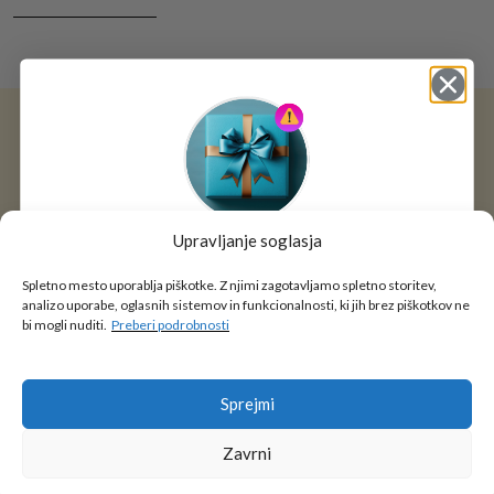
DODAJ V KOŠARICO
Upravljanje soglasja
Simona T., Celje
Tukaj je!
🎁 DARILO
Spletno mesto uporablja piškotke. Z njimi zagotavljamo spletno storitev,
analizo uporabe, oglasnih sistemov in funkcionalnosti, ki jih brez piškotkov ne
Najboljša spletna trgovina za šolske potrebščine! Ogromna izbira i
Vpiši podatke za prejem darila
in se pridruži
bi mogli nuditi.
Preberi podrobnosti
go2school skupnosti.
Sprejmi
Zavrni