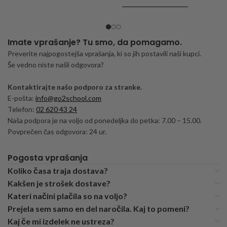
DODAJ V KOŠARICO
Imate vprašanje? Tu smo, da pomagamo.
Preverite najpogostejša vprašanja, ki so jih postavili naši kupci.
Še vedno niste našli odgovora?
Kontaktirajte našo podporo za stranke.
E-pošta:
info@go2school.com
Telefon:
02 620 43 24
Naša podpora je na voljo od ponedeljka do petka: 7.00 – 15.00.
Povprečen čas odgovora: 24 ur.
Pogosta vprašanja
Koliko časa traja dostava?
Kakšen je strošek dostave?
Kateri načini plačila so na voljo?
Prejela sem samo en del naročila. Kaj to pomeni?
Kaj če mi izdelek ne ustreza?