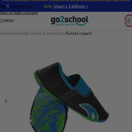
Skip to navigation
šole
Izberi z 1 klikom >
Skip to main content
MENU
Domov
Dodatki za šolo in prosti čas
Šolski copati