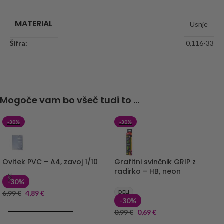
MATERIAL
Usnje
Šifra:
0,116-33
Mogoče vam bo všeč tudi to ...
-30%
-30%
Ovitek PVC – A4, zavoj 1/10
Grafitni svinčnik GRIP z
radirko – HB, neon
-30%
6,99
€
4,89
€
DELI
-30%
DODAJ V KOŠARICO
0,99
€
0,69
€