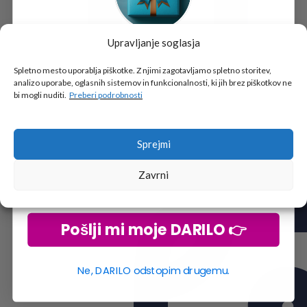
Upravljanje soglasja
Tukaj je!
🎁 DARILO
Spletno mesto uporablja piškotke. Z njimi zagotavljamo spletno storitev,
analizo uporabe, oglasnih sistemov in funkcionalnosti, ki jih brez piškotkov ne
Vpiši podatke za prejem darila
in se pridruži
bi mogli nuditi.
Preberi podrobnosti
go2school skupnosti.
Sprejmi
Zavrni
Pošlji mi moje DARILO 👉
Ne, DARILO odstopim drugemu.