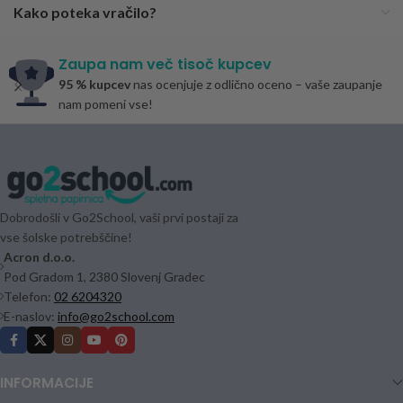
Kako poteka vračilo?
Zaupa nam več tisoč kupcev
95 % kupcev
nas ocenjuje z odlično oceno – vaše zaupanje
nam pomeni vse!
Dobrodošli v Go2School, vaši prvi postaji za
vse šolske potrebščine!
Acron d.o.o.
Pod Gradom 1, 2380 Slovenj Gradec
Telefon:
02 6204320
E-naslov:
info@go2school.com
INFORMACIJE