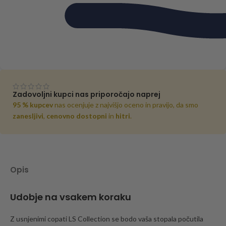
Zadovoljni kupci nas priporočajo naprej
95 % kupcev
nas ocenjuje z najvišjo oceno in pravijo, da smo
zanesljivi
,
cenovno dostopni
in
hitri
.
Opis
Udobje na vsakem koraku
Z usnjenimi copati LS Collection se bodo vaša stopala počutila