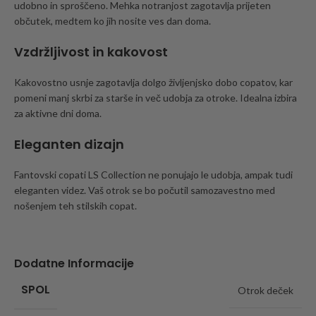
udobno in sproščeno. Mehka notranjost zagotavlja prijeten
občutek, medtem ko jih nosite ves dan doma.
Vzdržljivost in kakovost
Kakovostno usnje zagotavlja dolgo življenjsko dobo copatov, kar
pomeni manj skrbi za starše in več udobja za otroke. Idealna izbira
za aktivne dni doma.
Eleganten dizajn
Fantovski copati LS Collection ne ponujajo le udobja, ampak tudi
eleganten videz. Vaš otrok se bo počutil samozavestno med
nošenjem teh stilskih copat.
Dodatne Informacije
SPOL
Otrok deček