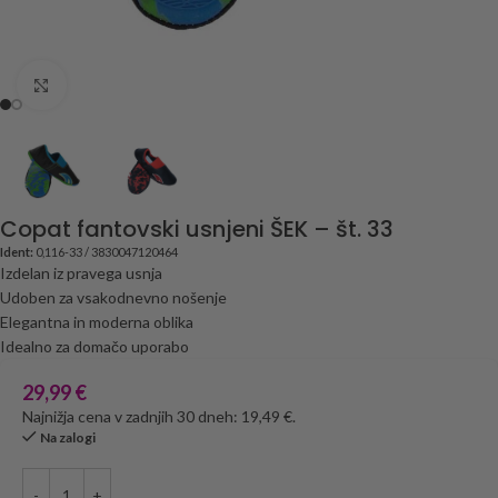
Click to enlarge
Copat fantovski usnjeni ŠEK – št. 33
Ident:
0,116-33 / 3830047120464
Izdelan iz pravega usnja
Udoben za vsakodnevno nošenje
Elegantna in moderna oblika
Idealno za domačo uporabo
29,99
€
Najnižja cena v zadnjih 30 dneh: 19,49 €.
Na zalogi