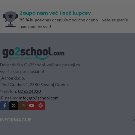
Zaupa nam več tisoč kupcev
95 % kupcev
nas ocenjuje z odlično oceno – vaše zaupanje
nam pomeni vse!
Dobrodošli v Go2School, vaši prvi postaji za
vse šolske potrebščine!
Acron d.o.o.
Pod Gradom 1, 2380 Slovenj Gradec
Telefon:
02 6204320
E-naslov:
info@go2school.com
INFORMACIJE