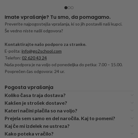
Imate vprašanje? Tu smo, da pomagamo.
Preverite najpogostejša vprašanja, ki so jih postavili naši kupci.
Še vedno niste našli odgovora?
Kontaktirajte našo podporo za stranke.
E-pošta:
info@go2school.com
Telefon:
02 620 43 24
Naša podpora je na voljo od ponedeljka do petka: 7.00 – 15.00.
Povprečen čas odgovora: 24 ur.
Pogosta vprašanja
Koliko časa traja dostava?
Kakšen je strošek dostave?
Kateri načini plačila so na voljo?
Prejela sem samo en del naročila. Kaj to pomeni?
Kaj če mi izdelek ne ustreza?
Kako poteka vračilo?