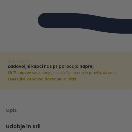
Zadovoljni kupci nas priporočajo naprej
95 % kupcev
nas ocenjuje z najvišjo oceno in pravijo, da smo
zanesljivi
,
cenovno dostopni
in
hitri
.
Opis
Udobje in stil