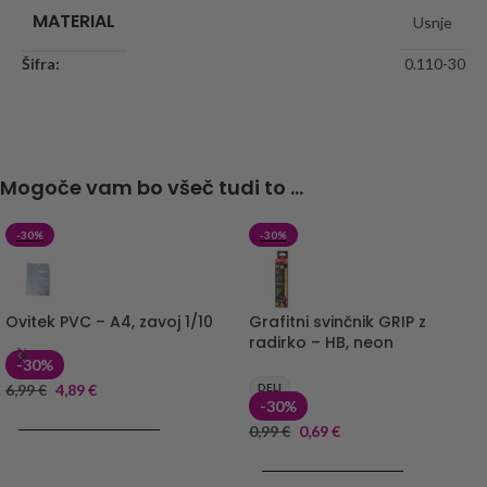
MATERIAL
Usnje
Šifra:
0.110-30
Mogoče vam bo všeč tudi to ...
-30%
-30%
Ovitek PVC – A4, zavoj 1/10
Grafitni svinčnik GRIP z
radirko – HB, neon
-30%
6,99
€
4,89
€
DELI
-30%
DODAJ V KOŠARICO
0,99
€
0,69
€
DODAJ V KOŠARICO