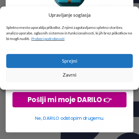
Upravljanje soglasja
Tukaj je!
🎁 DARILO
Spletno mesto uporablja piškotke. Z njimi zagotavljamo spletno storitev,
analizo uporabe, oglasnih sistemov in funkcionalnosti, ki jih brez piškotkov ne
Vpiši podatke za prejem darila
in se pridruži
bi mogli nuditi.
Preberi podrobnosti
go2school skupnosti.
Sprejmi
Zavrni
Pošlji mi moje DARILO 👉
Ne, DARILO odstopim drugemu.