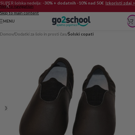
SUPER šolska nedelja:
-30% + dodatnih -10% nad 50€
Izkoristi zdaj >
Skip to navigation
Skip to main content
MENU
Domov
Dodatki za šolo in prosti čas
Šolski copati