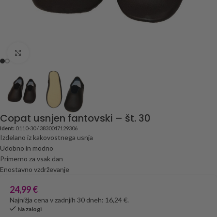
Click to enlarge
Copat usnjen fantovski – št. 30
Ident:
0.110-30 / 3830047129306
Izdelano iz kakovostnega usnja
Udobno in modno
Primerno za vsak dan
Enostavno vzdrževanje
24,99
€
Najnižja cena v zadnjih 30 dneh: 16,24 €.
Na zalogi