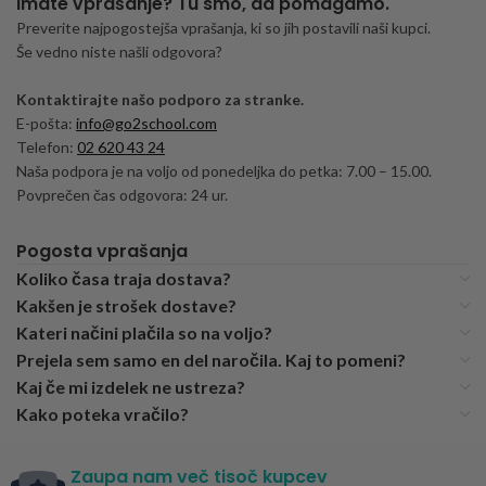
Imate vprašanje? Tu smo, da pomagamo.
Preverite najpogostejša vprašanja, ki so jih postavili naši kupci.
Še vedno niste našli odgovora?
Kontaktirajte našo podporo za stranke.
E-pošta:
info@go2school.com
Telefon:
02 620 43 24
Naša podpora je na voljo od ponedeljka do petka: 7.00 – 15.00.
Povprečen čas odgovora: 24 ur.
Pogosta vprašanja
Koliko časa traja dostava?
Kakšen je strošek dostave?
Kateri načini plačila so na voljo?
Prejela sem samo en del naročila. Kaj to pomeni?
Kaj če mi izdelek ne ustreza?
Kako poteka vračilo?
Zaupa nam več tisoč kupcev