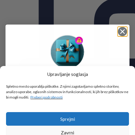
Upravljanje soglasja
Tukaj je!
🎁 DARILO
Spletno mesto uporablja piškotke. Z njimi zagotavljamo spletno storitev,
analizo uporabe, oglasnih sistemov in funkcionalnosti, ki jih brez piškotkov ne
Vpiši podatke za prejem darila
in se pridruži
bi mogli nuditi.
Preberi podrobnosti
go2school skupnosti.
Sprejmi
Zavrni