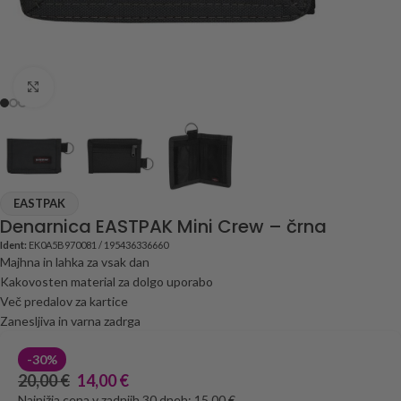
Click to enlarge
EASTPAK
Denarnica EASTPAK Mini Crew – črna
Ident:
EK0A5B970081 / 195436336660
Majhna in lahka za vsak dan
Kakovosten material za dolgo uporabo
Več predalov za kartice
Zanesljiva in varna zadrga
-30%
20,00
€
14,00
€
Najnižja cena v zadnjih 30 dneh: 15,00 €.