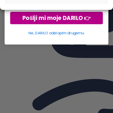
Pošlji mi moje DARILO 👉
Ne, DARILO odstopim drugemu.