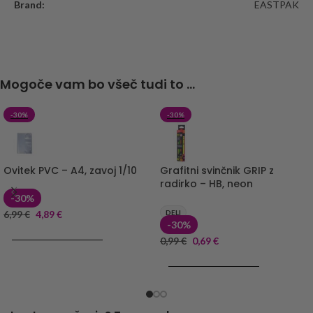
Brand:
EASTPAK
Mogoče vam bo všeč tudi to ...
-30%
-30%
Ovitek PVC – A4, zavoj 1/10
Grafitni svinčnik GRIP z
radirko – HB, neon
-30%
6,99
€
4,89
€
DELI
-30%
DODAJ V KOŠARICO
0,99
€
0,69
€
DODAJ V KOŠARICO