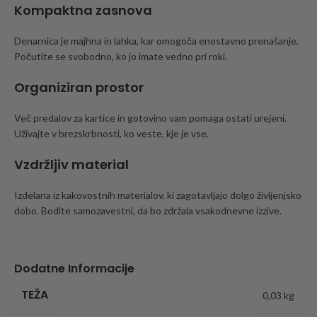
Kompaktna zasnova
Denarnica je majhna in lahka, kar omogoča enostavno prenašanje.
Počutite se svobodno, ko jo imate vedno pri roki.
Organiziran prostor
Več predalov za kartice in gotovino vam pomaga ostati urejeni.
Uživajte v brezskrbnosti, ko veste, kje je vse.
Vzdržljiv material
Izdelana iz kakovostnih materialov, ki zagotavljajo dolgo življenjsko
dobo. Bodite samozavestni, da bo zdržala vsakodnevne izzive.
Dodatne Informacije
TEŽA
0,03 kg