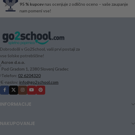
95 % kupcev
nas ocenjuje z odlično oceno – vaše zaupanje
nam pomeni vse!
Dobrodošli v Go2School, vaši prvi postaji za
vse šolske potrebščine!
Acron d.o.o.
Pod Gradom 1, 2380 Slovenj Gradec
Telefon:
02 6204320
E-naslov:
info@go2school.com
INFORMACIJE
NAKUPOVANJE