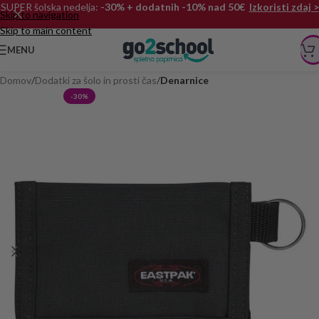
SUPER šolska nedelja:
-30% + dodatnih -10% nad 50€
Izkoristi zdaj >
Skip to navigation
Skip to main content
MENU
Domov
Dodatki za šolo in prosti čas
Denarnice
-30%