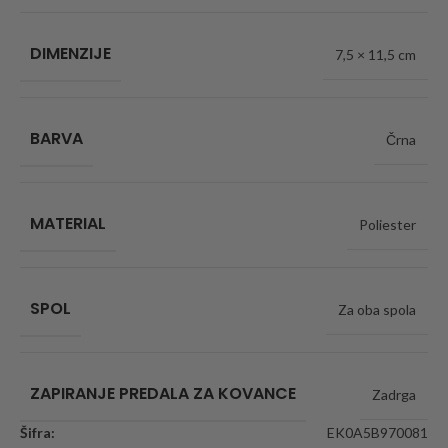
DIMENZIJE
7,5 × 11,5 cm
BARVA
Črna
MATERIAL
Poliester
SPOL
Za oba spola
ZAPIRANJE PREDALA ZA KOVANCE
Zadrga
Šifra:
EK0A5B970081