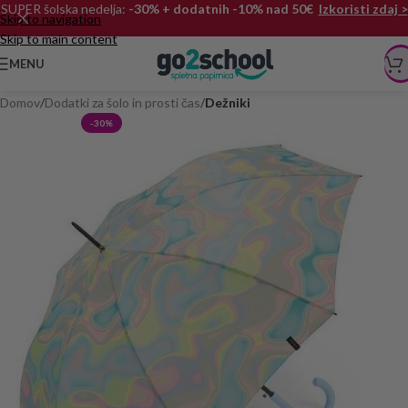
SUPER šolska nedelja:
-30% + dodatnih -10% nad 50€
Izkoristi zdaj >
Skip to navigation
Skip to main content
MENU
Domov
Dodatki za šolo in prosti čas
Dežniki
-30%