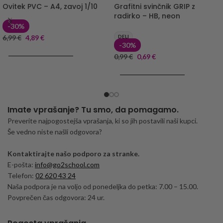
Ovitek PVC – A4, zavoj 1/10
Grafitni svinčnik GRIP z
radirko – HB, neon
-30%
6,99
€
4,89
€
DELI
-30%
DODAJ V KOŠARICO
0,99
€
0,69
€
DODAJ V KOŠARICO
Imate vprašanje? Tu smo, da pomagamo.
Preverite najpogostejša vprašanja, ki so jih postavili naši kupci.
Še vedno niste našli odgovora?
Kontaktirajte našo podporo za stranke.
E-pošta:
info@go2school.com
Telefon:
02 620 43 24
Naša podpora je na voljo od ponedeljka do petka: 7.00 – 15.00.
Povprečen čas odgovora: 24 ur.