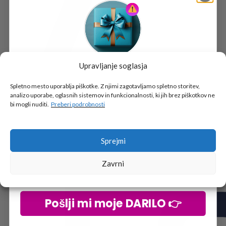
Upravljanje soglasja
Tukaj je!
🎁 DARILO
Spletno mesto uporablja piškotke. Z njimi zagotavljamo spletno storitev,
analizo uporabe, oglasnih sistemov in funkcionalnosti, ki jih brez piškotkov ne
Vpiši podatke za prejem darila
in se pridruži
bi mogli nuditi.
Preberi podrobnosti
go2school skupnosti.
Sprejmi
Zavrni
Pošlji mi moje DARILO 👉