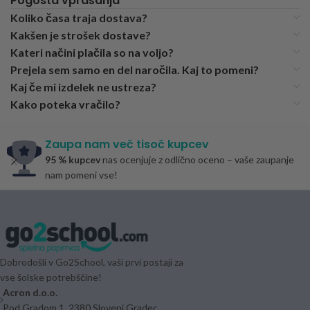
Pogosta vprašanja
Koliko časa traja dostava?
Kakšen je strošek dostave?
Kateri načini plačila so na voljo?
Prejela sem samo en del naročila. Kaj to pomeni?
Kaj če mi izdelek ne ustreza?
Kako poteka vračilo?
Zaupa nam več tisoč kupcev
95 % kupcev
nas ocenjuje z odlično oceno – vaše zaupanje
nam pomeni vse!
Dobrodošli v Go2School, vaši prvi postaji za
vse šolske potrebščine!
Acron d.o.o.
Pod Gradom 1, 2380 Slovenj Gradec