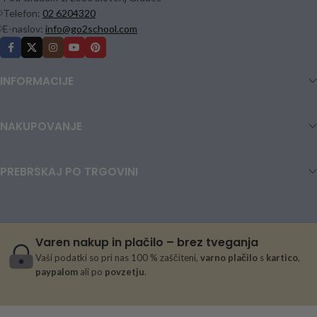
Telefon:
02 6204320
E-naslov:
info@go2school.com
INFORMACIJE
NAKUPOVANJE
PREBRSKAJ PO TRGOVINI
Varen nakup in plačilo – brez tveganja
Vaši podatki so pri nas 100 % zaščiteni,
varno plačilo
s
kartico
,
paypalom
ali po
povzetju
.
Dežnik