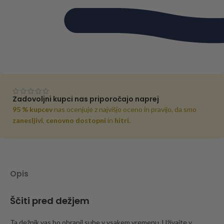
Zadovoljni kupci nas priporočajo naprej
95 % kupcev
nas ocenjuje z najvišjo oceno in pravijo, da smo
zanesljivi
,
cenovno dostopni
in
hitri
.
Opis
Ščiti pred dežjem
Ta dežnik vas bo ohranil suhe v vsakem vremenu. Uživajte v