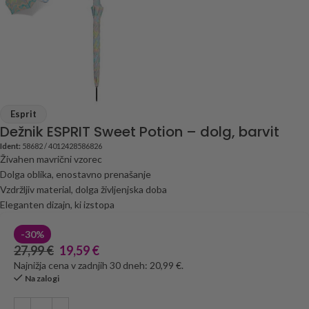
Esprit
Dežnik ESPRIT Sweet Potion – dolg, barvit
Ident:
58682 / 4012428586826
Živahen mavrični vzorec
Dolga oblika, enostavno prenašanje
Vzdržljiv material, dolga življenjska doba
Eleganten dizajn, ki izstopa
-30%
27,99
€
19,59
€
Najnižja cena v zadnjih 30 dneh: 20,99 €.
Na zalogi