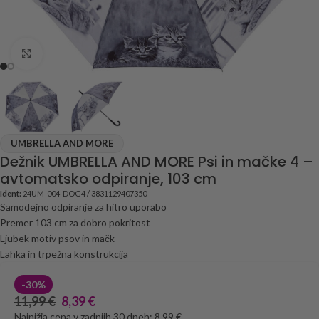
Click to enlarge
UMBRELLA AND MORE
Dežnik UMBRELLA AND MORE Psi in mačke 4 –
avtomatsko odpiranje, 103 cm
Ident:
24UM-004-DOG4 / 3831129407350
Samodejno odpiranje za hitro uporabo
Premer 103 cm za dobro pokritost
Ljubek motiv psov in mačk
Lahka in trpežna konstrukcija
-30%
11,99
€
8,39
€
Najnižja cena v zadnjih 30 dneh: 8,99 €.