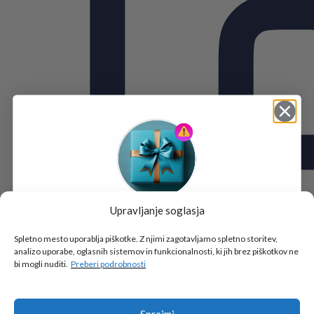
Upravljanje soglasja
Tukaj je!
🎁 DARILO
Spletno mesto uporablja piškotke. Z njimi zagotavljamo spletno storitev,
analizo uporabe, oglasnih sistemov in funkcionalnosti, ki jih brez piškotkov ne
Vpiši podatke za prejem darila
in se pridruži
bi mogli nuditi.
Preberi podrobnosti
go2school skupnosti.