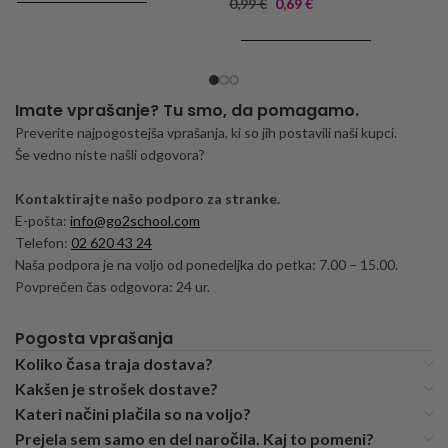
0,99
€
0,69
€
DODAJ V KOŠARICO
Imate vprašanje? Tu smo, da pomagamo.
Preverite najpogostejša vprašanja, ki so jih postavili naši kupci.
Še vedno niste našli odgovora?
Kontaktirajte našo podporo za stranke.
E-pošta:
info@go2school.com
Telefon:
02 620 43 24
Naša podpora je na voljo od ponedeljka do petka: 7.00 – 15.00.
Povprečen čas odgovora: 24 ur.
Pogosta vprašanja
Koliko časa traja dostava?
Kakšen je strošek dostave?
Kateri načini plačila so na voljo?
Prejela sem samo en del naročila. Kaj to pomeni?