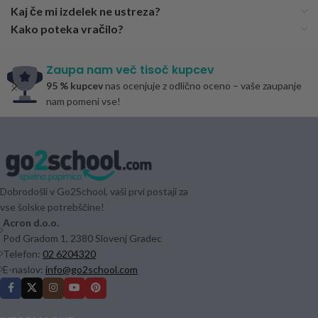
Kaj če mi izdelek ne ustreza?
Kako poteka vračilo?
Zaupa nam več tisoč kupcev
95 % kupcev
nas ocenjuje z odlično oceno – vaše zaupanje
nam pomeni vse!
Dobrodošli v Go2School, vaši prvi postaji za
vse šolske potrebščine!
Acron d.o.o.
Pod Gradom 1, 2380 Slovenj Gradec
Telefon:
02 6204320
E-naslov:
info@go2school.com