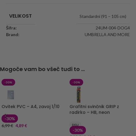
VELIKOST
Standardni (91 – 105 cm)
Šifra:
24UM-004-DOG4
Brand:
UMBRELLA AND MORE
Mogoče vam bo všeč tudi to ...
-30%
-30%
Ovitek PVC – A4, zavoj 1/10
Grafitni svinčnik GRIP z
radirko – HB, neon
-30%
6,99
€
4,89
€
DELI
-30%
DODAJ V KOŠARICO