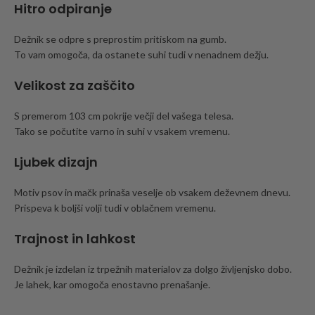
Hitro odpiranje
Dežnik se odpre s preprostim pritiskom na gumb.
To vam omogoča, da ostanete suhi tudi v nenadnem dežju.
Velikost za zaščito
S premerom 103 cm pokrije večji del vašega telesa.
Tako se počutite varno in suhi v vsakem vremenu.
Ljubek dizajn
Motiv psov in mačk prinaša veselje ob vsakem deževnem dnevu.
Prispeva k boljši volji tudi v oblačnem vremenu.
Trajnost in lahkost
Dežnik je izdelan iz trpežnih materialov za dolgo življenjsko dobo.
Je lahek, kar omogoča enostavno prenašanje.