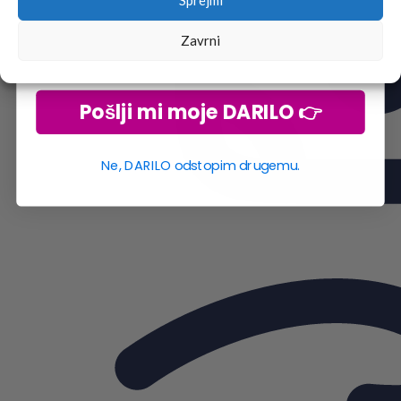
Sprejmi
Zavrni
Pošlji mi moje DARILO 👉
Ne, DARILO odstopim drugemu.