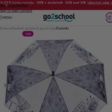
SUPER šolska nedelja:
-30% + dodatnih -10% nad 50€
Izkoristi zdaj >
Skip to navigation
Skip to main content
MENU
Domov
Dodatki za šolo in prosti čas
Dežniki
-30%