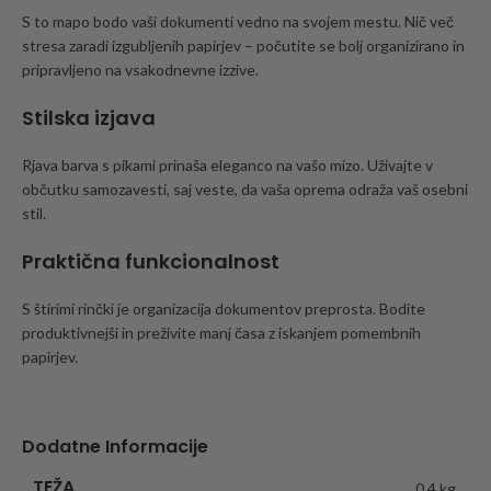
S to mapo bodo vaši dokumenti vedno na svojem mestu. Nič več
stresa zaradi izgubljenih papirjev – počutite se bolj organizirano in
pripravljeno na vsakodnevne izzive.
Stilska izjava
Rjava barva s pikami prinaša eleganco na vašo mizo. Uživajte v
občutku samozavesti, saj veste, da vaša oprema odraža vaš osebni
stil.
Praktična funkcionalnost
S štirimi rinčki je organizacija dokumentov preprosta. Bodite
produktivnejši in preživite manj časa z iskanjem pomembnih
papirjev.
Dodatne Informacije
TEŽA
0,4 kg