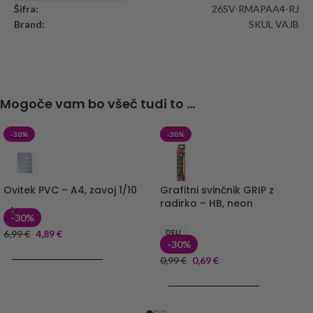
Šifra:
26SV-RMAPAA4-RJ
Brand:
SKUL VAJB
Mogoče vam bo všeč tudi to ...
-30%
-30%
Ovitek PVC – A4, zavoj 1/10
Grafitni svinčnik GRIP z
radirko – HB, neon
-30%
6,99
€
4,89
€
DELI
-30%
DODAJ V KOŠARICO
0,99
€
0,69
€
DODAJ V KOŠARICO