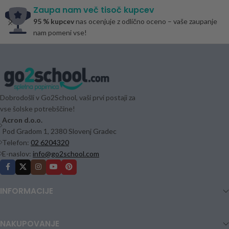
Zaupa nam več tisoč kupcev
95 % kupcev
nas ocenjuje z odlično oceno – vaše zaupanje
nam pomeni vse!
Dobrodošli v Go2School, vaši prvi postaji za
vse šolske potrebščine!
Acron d.o.o.
Pod Gradom 1, 2380 Slovenj Gradec
Telefon:
02 6204320
E-naslov:
info@go2school.com
INFORMACIJE
NAKUPOVANJE