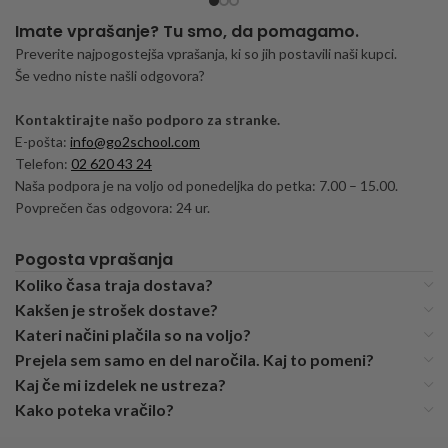
Imate vprašanje? Tu smo, da pomagamo.
Preverite najpogostejša vprašanja, ki so jih postavili naši kupci.
Še vedno niste našli odgovora?
Kontaktirajte našo podporo za stranke.
E-pošta:
info@go2school.com
Telefon:
02 620 43 24
Naša podpora je na voljo od ponedeljka do petka: 7.00 – 15.00.
Povprečen čas odgovora: 24 ur.
Pogosta vprašanja
Koliko časa traja dostava?
Kakšen je strošek dostave?
Kateri načini plačila so na voljo?
Prejela sem samo en del naročila. Kaj to pomeni?
Kaj če mi izdelek ne ustreza?
Kako poteka vračilo?