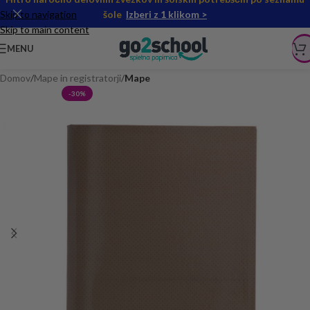
Skip to navigation
šole
Izberi z 1 klikom >
Skip to main content
MENU
Domov
Mape in registratorji
Mape
-30%