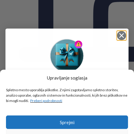
Upravljanje soglasja
Tukaj je!
🎁 DARILO
Spletno mesto uporablja piškotke. Z njimi zagotavljamo spletno storitev,
analizo uporabe, oglasnih sistemov in funkcionalnosti, ki jih brez piškotkov ne
Vpiši podatke za prejem darila
in se pridruži
bi mogli nuditi.
Preberi podrobnosti
go2school skupnosti.
Sprejmi