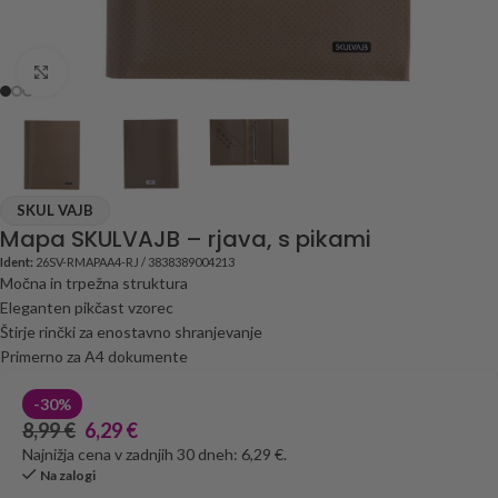
Click to enlarge
SKUL VAJB
Mapa SKULVAJB – rjava, s pikami
Ident:
26SV-RMAPAA4-RJ / 3838389004213
Močna in trpežna struktura
Eleganten pikčast vzorec
Štirje rinčki za enostavno shranjevanje
Primerno za A4 dokumente
-30%
8,99
€
6,29
€
Najnižja cena v zadnjih 30 dneh: 6,29 €.
Na zalogi