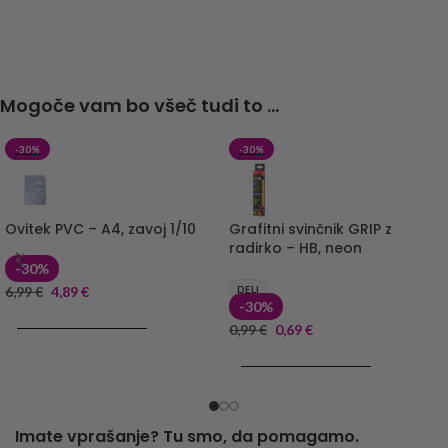
Mogoče vam bo všeč tudi to ...
-30%
-30%
Ovitek PVC – A4, zavoj 1/10
Grafitni svinčnik GRIP z
radirko – HB, neon
-30%
6,99
€
4,89
€
DELI
-30%
DODAJ V KOŠARICO
0,99
€
0,69
€
DODAJ V KOŠARICO
Imate vprašanje? Tu smo, da pomagamo.