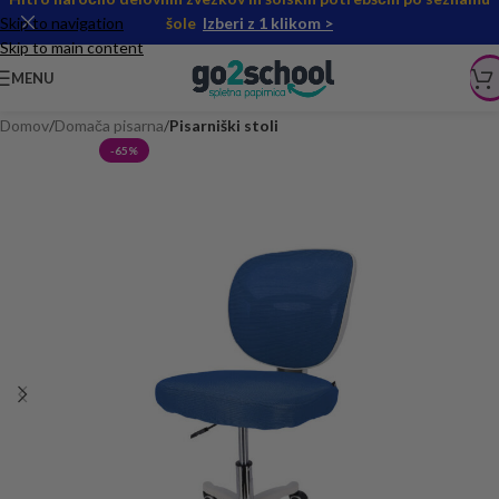
Skip to navigation
šole
Izberi z 1 klikom >
Skip to main content
MENU
Domov
Domača pisarna
Pisarniški stoli
-65%