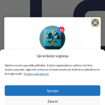
Upravljanje soglasja
Tukaj je!
🎁 DARILO
Spletno mesto uporablja piškotke. Z njimi zagotavljamo spletno storitev,
analizo uporabe, oglasnih sistemov in funkcionalnosti, ki jih brez piškotkov ne
Vpiši podatke za prejem darila
in se pridruži
bi mogli nuditi.
Preberi podrobnosti
go2school skupnosti.
Sprejmi
Zavrni