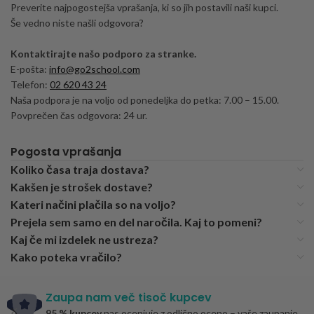
Preverite najpogostejša vprašanja, ki so jih postavili naši kupci.
Še vedno niste našli odgovora?
Kontaktirajte našo podporo za stranke.
E-pošta:
info@go2school.com
Telefon:
02 620 43 24
Naša podpora je na voljo od ponedeljka do petka: 7.00 – 15.00.
Povprečen čas odgovora: 24 ur.
Pogosta vprašanja
Koliko časa traja dostava?
Kakšen je strošek dostave?
Kateri načini plačila so na voljo?
Prejela sem samo en del naročila. Kaj to pomeni?
Kaj če mi izdelek ne ustreza?
Kako poteka vračilo?
Zaupa nam več tisoč kupcev
95 % kupcev
nas ocenjuje z odlično oceno – vaše zaupanje