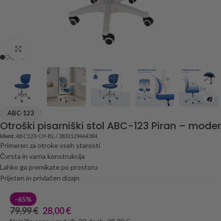
Click to enlarge
ABC-123
Otroški pisarniški stol ABC-123 Piran – moder
Ident:
ABC123-CH-BL / 3831129464384
Primeren za otroke vseh starosti
Čvrsta in varna konstrukcija
Lahko ga premikate po prostoru
Prijeten in privlačen dizajn
-65%
79,99
€
28,00
€