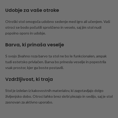
Udobje za vaše otroke
Otroški stol omogoča udobno sedenje med igro ali učenjem. Vaši
otroci se bodo počutili sproščeno in veselo, saj jim stol nudi
popolno oporo in udobje.
Barva, ki prinaša veselje
S svojo živahno roza barvo ta stol ne bo le funkcionalen, ampak
tudi estetsko privlačen. Barva bo prinesla veselje in popestrila
vsak prostor, kjer ga boste postavili.
Vzdržljivost, ki traja
Stol je izdelan iz kakovostnih materialov, ki zagotavljajo dolgo
življenjsko dobo. Otroci lahko brez skrbi plezajo in sedijo, saj je stol
zasnovan za aktivno uporabo.