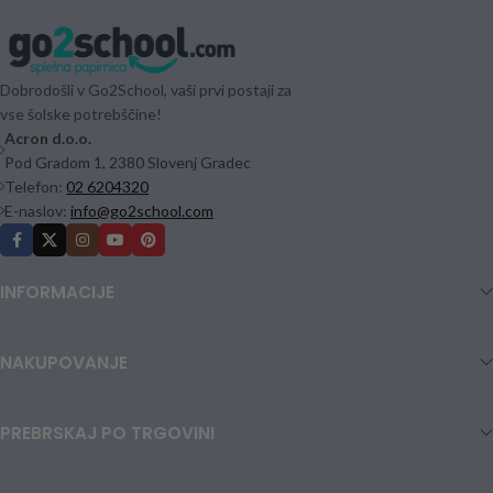
Dobrodošli v Go2School, vaši prvi postaji za
vse šolske potrebščine!
Acron d.o.o.
Pod Gradom 1, 2380 Slovenj Gradec
Telefon:
02 6204320
E-naslov:
info@go2school.com
INFORMACIJE
NAKUPOVANJE
PREBRSKAJ PO TRGOVINI