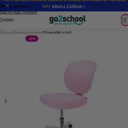
Skip to navigation
šole
Izberi z 1 klikom >
Skip to main content
MENU
Domov
Domača pisarna
Pisarniški stoli
-65%