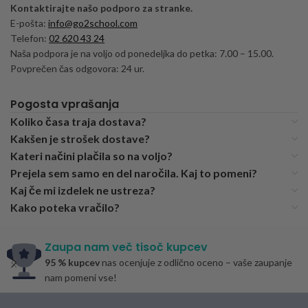
Kontaktirajte našo podporo za stranke.
E-pošta:
info@go2school.com
Telefon:
02 620 43 24
Naša podpora je na voljo od ponedeljka do petka: 7.00 – 15.00.
Povprečen čas odgovora: 24 ur.
Pogosta vprašanja
Koliko časa traja dostava?
Kakšen je strošek dostave?
Kateri načini plačila so na voljo?
Prejela sem samo en del naročila. Kaj to pomeni?
Kaj če mi izdelek ne ustreza?
Kako poteka vračilo?
Zaupa nam več tisoč kupcev
95 % kupcev
nas ocenjuje z odlično oceno – vaše zaupanje
nam pomeni vse!