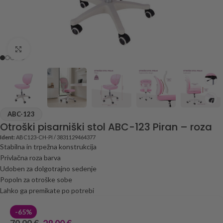
Click to enlarge
ABC-123
Otroški pisarniški stol ABC-123 Piran – roza
Ident:
ABC123-CH-PI / 3831129464377
Stabilna in trpežna konstrukcija
Privlačna roza barva
Udoben za dolgotrajno sedenje
Popoln za otroške sobe
Lahko ga premikate po potrebi
-65%