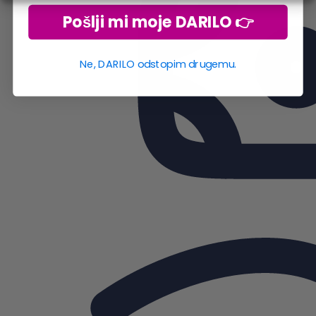
Pošlji mi moje DARILO 👉
Ne, DARILO odstopim drugemu.