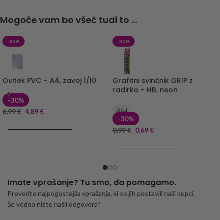
Mogoče vam bo všeč tudi to ...
-30%
-30%
Ovitek PVC – A4, zavoj 1/10
Grafitni svinčnik GRIP z
radirko – HB, neon
-30%
6,99
€
4,89
€
DELI
-30%
DODAJ V KOŠARICO
0,99
€
0,69
€
DODAJ V KOŠARICO
Imate vprašanje? Tu smo, da pomagamo.
Preverite najpogostejša vprašanja, ki so jih postavili naši kupci.
Še vedno niste našli odgovora?