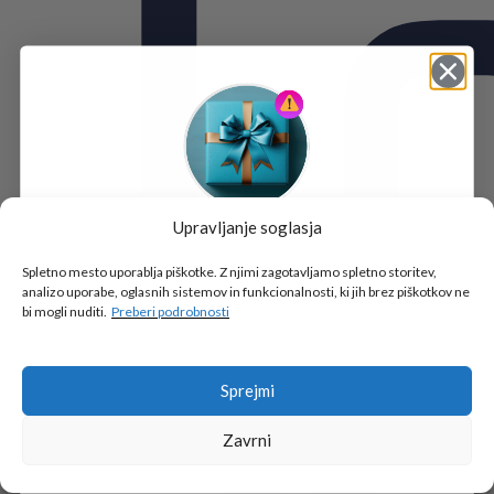
Upravljanje soglasja
Tukaj je!
🎁 DARILO
Spletno mesto uporablja piškotke. Z njimi zagotavljamo spletno storitev,
analizo uporabe, oglasnih sistemov in funkcionalnosti, ki jih brez piškotkov ne
Vpiši podatke za prejem darila
in se pridruži
bi mogli nuditi.
Preberi podrobnosti
go2school skupnosti.
Sprejmi
Zavrni