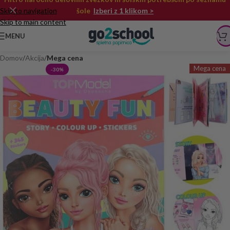
Skip to navigation
šole
Izberi z 1 klikom >
Skip to main content
MENU
Domov
Akcija
Mega cena
Mega cena
-30%