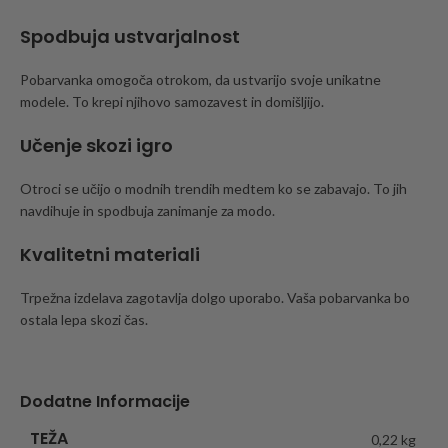
Spodbuja ustvarjalnost
Pobarvanka omogoča otrokom, da ustvarijo svoje unikatne
modele. To krepi njihovo samozavest in domišljijo.
Učenje skozi igro
Otroci se učijo o modnih trendih medtem ko se zabavajo. To jih
navdihuje in spodbuja zanimanje za modo.
Kvalitetni materiali
Trpežna izdelava zagotavlja dolgo uporabo. Vaša pobarvanka bo
ostala lepa skozi čas.
Dodatne Informacije
TEŽA
0,22 kg