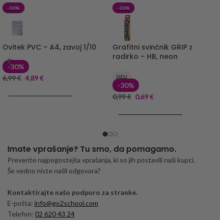
-30%
-30%
Ovitek PVC – A4, zavoj 1/10
Grafitni svinčnik GRIP z
radirko – HB, neon
-30%
6,99
€
4,89
€
DELI
-30%
DODAJ V KOŠARICO
0,99
€
0,69
€
DODAJ V KOŠARICO
Imate vprašanje? Tu smo, da pomagamo.
Preverite najpogostejša vprašanja, ki so jih postavili naši kupci.
Še vedno niste našli odgovora?
Kontaktirajte našo podporo za stranke.
E-pošta:
info@go2school.com
Telefon:
02 620 43 24