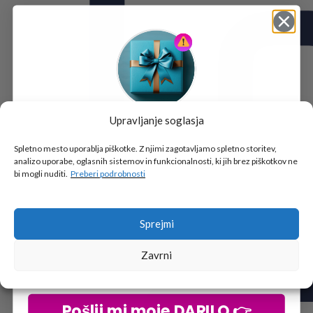
Upravljanje soglasja
Tukaj je!
🎁 DARILO
Spletno mesto uporablja piškotke. Z njimi zagotavljamo spletno storitev,
analizo uporabe, oglasnih sistemov in funkcionalnosti, ki jih brez piškotkov ne
Vpiši podatke za prejem darila
in se pridruži
bi mogli nuditi.
Preberi podrobnosti
go2school skupnosti.
Sprejmi
Zavrni
Pošlji mi moje DARILO 👉