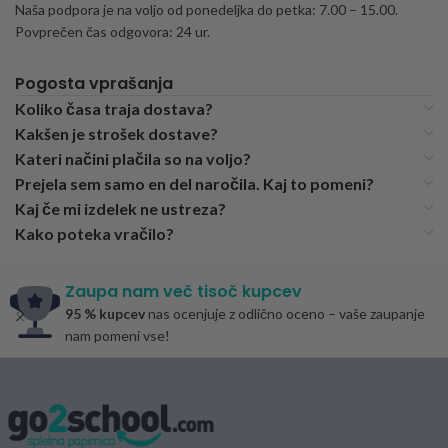
Naša podpora je na voljo od ponedeljka do petka: 7.00 – 15.00.
Povprečen čas odgovora: 24 ur.
Pogosta vprašanja
Koliko časa traja dostava?
Kakšen je strošek dostave?
Kateri načini plačila so na voljo?
Prejela sem samo en del naročila. Kaj to pomeni?
Kaj če mi izdelek ne ustreza?
Kako poteka vračilo?
Zaupa nam več tisoč kupcev
95 % kupcev
nas ocenjuje z odlično oceno – vaše zaupanje
nam pomeni vse!