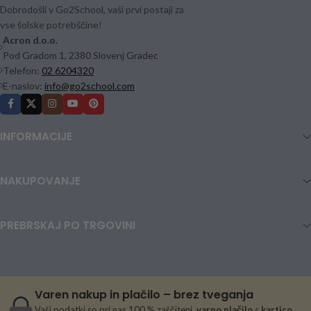
Dobrodošli v Go2School, vaši prvi postaji za
vse šolske potrebščine!
Acron d.o.o.
Pod Gradom 1, 2380 Slovenj Gradec
Telefon:
02 6204320
E-naslov:
info@go2school.com
INFORMACIJE
NAKUPOVANJE
PREBRSKAJ PO TRGOVINI
Varen nakup in plačilo – brez tveganja
Vaši podatki so pri nas 100 % zaščiteni,
varno plačilo
s
kartico
,