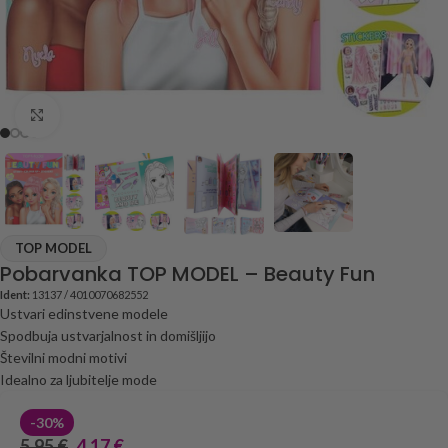
Click to enlarge
TOP MODEL
Pobarvanka TOP MODEL – Beauty Fun
Ident:
13137 / 4010070682552
Ustvari edinstvene modele
Spodbuja ustvarjalnost in domišljijo
Številni modni motivi
Idealno za ljubitelje mode
-30%
5,95
€
4,17
€