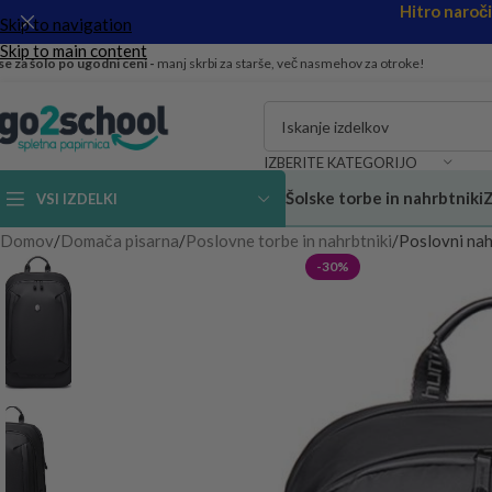
Hitro naroč
Skip to navigation
Skip to main content
se za šolo po ugodni ceni -
manj skrbi za starše, več nasmehov za otroke!
IZBERITE KATEGORIJO
Šolske torbe in nahrbtniki
Z
VSI IZDELKI
Domov
Domača pisarna
Poslovne torbe in nahrbtniki
Poslovni nah
-30%