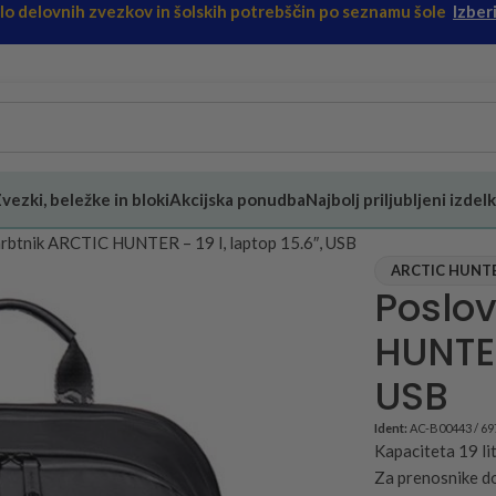
ilo delovnih zvezkov in šolskih potrebščin po seznamu šole
Izberi
vezki, beležke in bloki
Akcijska ponudba
Najbolj priljubljeni izdelk
rbtnik ARCTIC HUNTER – 19 l, laptop 15.6″, USB
ARCTIC HUNT
Poslov
HUNTER
USB
Ident:
AC-B00443 / 6
Kapaciteta 19 li
Za prenosnike d