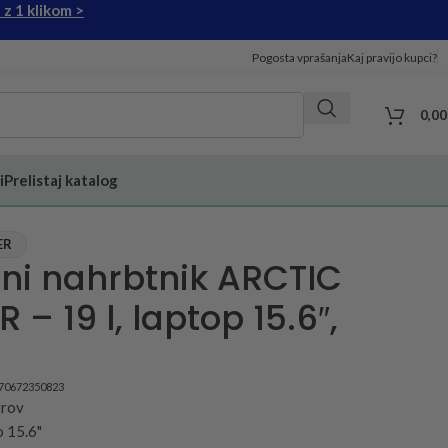
 z 1 klikom >
Pogosta vprašanja
Kaj pravijo kupci?
0,0
i
Prelistaj katalog
ER
ni nahrbtnik ARCTIC
 – 19 l, laptop 15.6″,
970672350823
trov
o 15.6"