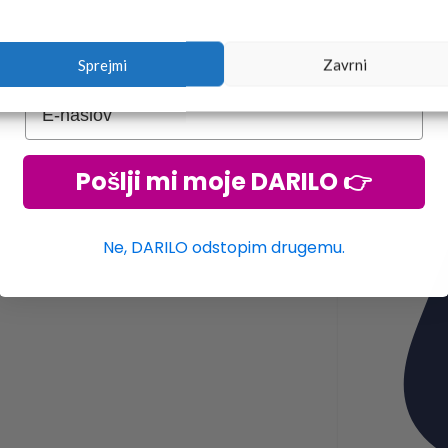
Sprejmi
Zavrni
Pošlji mi moje DARILO 👉
Ne, DARILO odstopim drugemu.