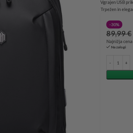
Vgrajen USB prik
Trpežen in elega
-30%
89,99
€
Najnižja cena
Na zalogi