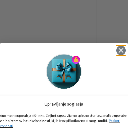
Tukaj je!
Upravljanje soglasja
🎁 DARILO
etno mesto uporablja piškotke. Z njimi zagotavljamo spletno storitev, analizo uporabe,
Vpiši podatke za prejem darila
in se pridruži
asnih sistemov in funkcionalnosti, ki jih brez piškotkov ne bi mogli nuditi.
Preberi
go2school skupnosti.
robnosti