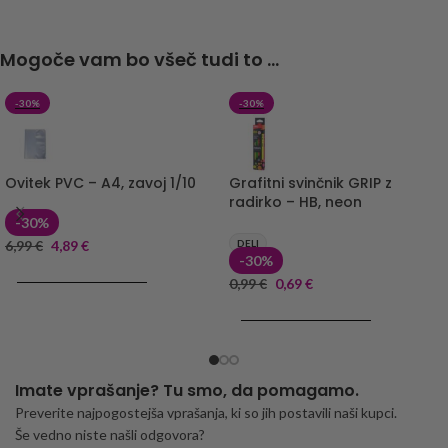
Mogoče vam bo všeč tudi to ...
-30%
-30%
Ovitek PVC – A4, zavoj 1/10
Grafitni svinčnik GRIP z
radirko – HB, neon
-30%
6,99
€
4,89
€
DELI
-30%
DODAJ V KOŠARICO
0,99
€
0,69
€
DODAJ V KOŠARICO
Imate vprašanje? Tu smo, da pomagamo.
Preverite najpogostejša vprašanja, ki so jih postavili naši kupci.
Še vedno niste našli odgovora?