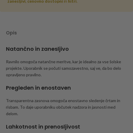
zanesljivi
,
cenovno dostopni
in
hitri
.
Opis
Natančno in zanesljivo
Ravnilo omogoča natančne meritve, kar je idealno za vse šolske
projekte. Uporabnik se počuti samozavestno, saj ve, da bo delo
opravljeno pravilno.
Pregleden in enostaven
Transparentna zasnova omogoča enostavno sledenje črtam in
risbam. To daje uporabniku občutek nadzora in jasnosti med
delom.
Lahkotnost in prenosljivost