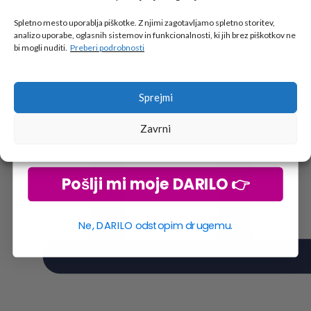
Tukaj je!
🎁 DARILO
Spletno mesto uporablja piškotke. Z njimi zagotavljamo spletno storitev,
analizo uporabe, oglasnih sistemov in funkcionalnosti, ki jih brez piškotkov ne
Vpiši podatke za prejem darila
in se pridruži
bi mogli nuditi.
Preberi podrobnosti
go2school skupnosti.
Sprejmi
Zavrni
Pošlji mi moje DARILO 👉
Ne, DARILO odstopim drugemu.