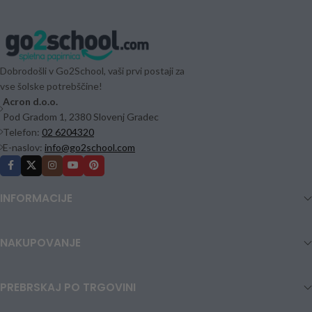
Dobrodošli v Go2School, vaši prvi postaji za
vse šolske potrebščine!
Acron d.o.o.
Pod Gradom 1, 2380 Slovenj Gradec
Telefon:
02 6204320
E-naslov:
info@go2school.com
INFORMACIJE
NAKUPOVANJE
PREBRSKAJ PO TRGOVINI