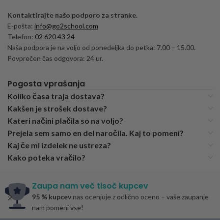
Kontaktirajte našo podporo za stranke.
E-pošta:
info@go2school.com
Telefon:
02 620 43 24
Naša podpora je na voljo od ponedeljka do petka: 7.00 – 15.00.
Povprečen čas odgovora: 24 ur.
Pogosta vprašanja
Koliko časa traja dostava?
Kakšen je strošek dostave?
Kateri načini plačila so na voljo?
Prejela sem samo en del naročila. Kaj to pomeni?
Kaj če mi izdelek ne ustreza?
Kako poteka vračilo?
Zaupa nam več tisoč kupcev
95 % kupcev
nas ocenjuje z odlično oceno – vaše zaupanje
nam pomeni vse!