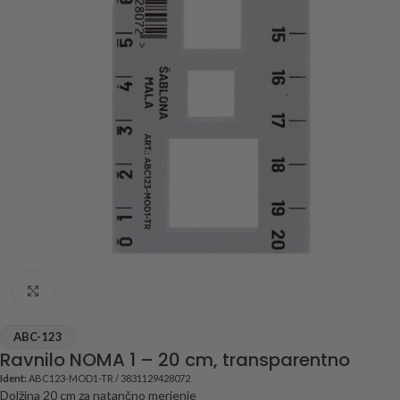
Click to enlarge
ABC-123
Ravnilo NOMA 1 – 20 cm, transparentno
Ident:
ABC123-MOD1-TR / 3831129428072
Dolžina 20 cm za natančno merjenje