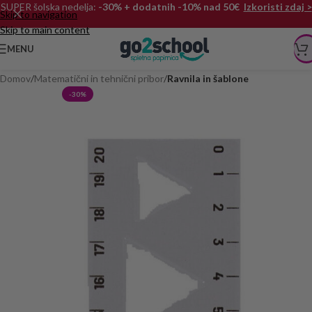
SUPER šolska nedelja:
-30% + dodatnih -10% nad 50€
Izkoristi zdaj >
Skip to navigation
Skip to main content
MENU
Domov
Matematični in tehnični pribor
Ravnila in šablone
-30%