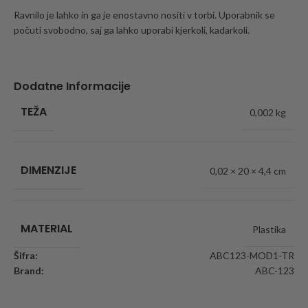
Ravnilo je lahko in ga je enostavno nositi v torbi. Uporabnik se
počuti svobodno, saj ga lahko uporabi kjerkoli, kadarkoli.
Dodatne Informacije
TEŽA
0,002 kg
DIMENZIJE
0,02 × 20 × 4,4 cm
MATERIAL
Plastika
Šifra:
ABC123-MOD1-TR
Brand:
ABC-123