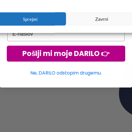
Sprejmi
Zavrni
Pošlji mi moje DARILO 👉
Ne, DARILO odstopim drugemu.