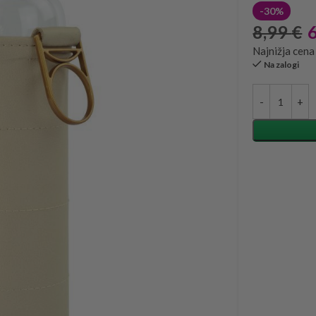
-30%
8,99
€
Najnižja cena
Na zalogi