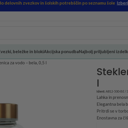
ilo delovnih zvezkov in šolskih potrebščin po seznamu šole
Izberi
vezki, beležke in bloki
Akcijska ponudba
Najbolj priljubljeni izdelk
enica za vodo – bela, 0,5 l
Stekle
l
Ident:
A812-500-BE / 
Lahka in prenos
Elegantna bela 
Pritrdi se v torb
Enostavna za či