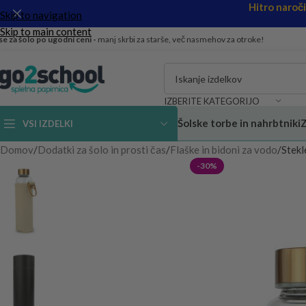
Hitro naroč
Skip to navigation
Skip to main content
se za šolo po ugodni ceni -
manj skrbi za starše, več nasmehov za otroke!
IZBERITE KATEGORIJO
Šolske torbe in nahrbtniki
Z
VSI IZDELKI
Domov
Dodatki za šolo in prosti čas
Flaške in bidoni za vodo
Stekl
-30%