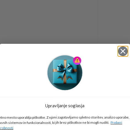
Tukaj je!
Upravljanje soglasja
🎁 DARILO
etno mesto uporablja piškotke. Z njimi zagotavljamo spletno storitev, analizo uporabe,
Vpiši podatke za prejem darila
in se pridruži
asnih sistemov in funkcionalnosti, ki jih brez piškotkov ne bi mogli nuditi.
Preberi
go2school skupnosti.
robnosti