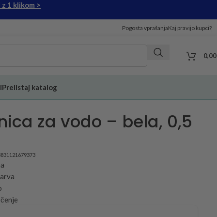
 z 1 klikom >
Pogosta vprašanja
Kaj pravijo kupci?
0,0
i
Prelistaj katalog
nica za vodo – bela, 0,5
3831121679373
na
barva
o
ščenje