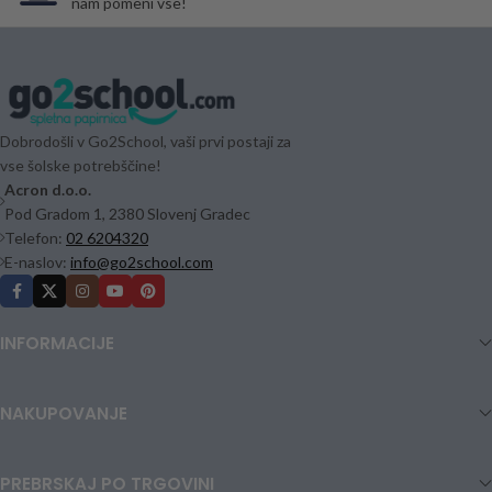
nam pomeni vse!
Dobrodošli v Go2School, vaši prvi postaji za
vse šolske potrebščine!
Acron d.o.o.
Pod Gradom 1, 2380 Slovenj Gradec
Telefon:
02 6204320
E-naslov:
info@go2school.com
INFORMACIJE
NAKUPOVANJE
PREBRSKAJ PO TRGOVINI