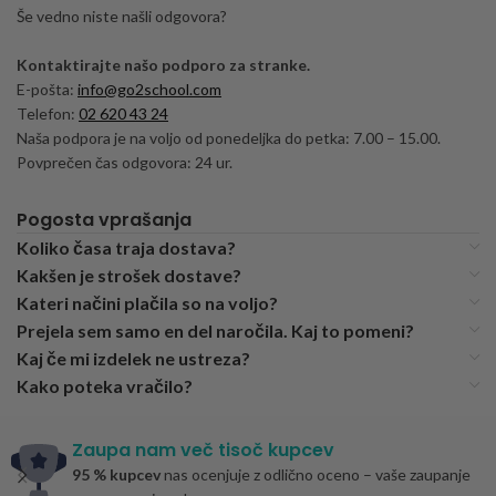
Še vedno niste našli odgovora?
Kontaktirajte našo podporo za stranke.
E-pošta:
info@go2school.com
Telefon:
02 620 43 24
Naša podpora je na voljo od ponedeljka do petka: 7.00 – 15.00.
Povprečen čas odgovora: 24 ur.
Pogosta vprašanja
Koliko časa traja dostava?
Kakšen je strošek dostave?
Kateri načini plačila so na voljo?
Prejela sem samo en del naročila. Kaj to pomeni?
Kaj če mi izdelek ne ustreza?
Kako poteka vračilo?
Zaupa nam več tisoč kupcev
95 % kupcev
nas ocenjuje z odlično oceno – vaše zaupanje