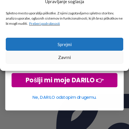
Upravljanje soglasja
Tukaj je!
🎁 DARILO
Spletno mesto uporablja piškotke. Z njimi zagotavljamo spletno storitev,
analizo uporabe, oglasnih sistemov in funkcionalnosti, ki jih brez piškotkov ne
Vpiši podatke za prejem darila
in se pridruži
bi mogli nuditi.
Preberi podrobnosti
go2school skupnosti.
Sprejmi
Zavrni
Pošlji mi moje DARILO 👉
Ne, DARILO odstopim drugemu.