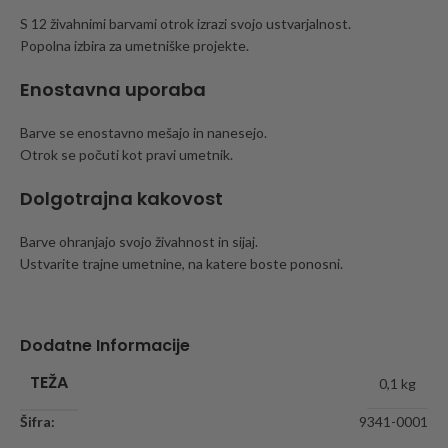
S 12 živahnimi barvami otrok izrazi svojo ustvarjalnost.
Popolna izbira za umetniške projekte.
Enostavna uporaba
Barve se enostavno mešajo in nanesejo.
Otrok se počuti kot pravi umetnik.
Dolgotrajna kakovost
Barve ohranjajo svojo živahnost in sijaj.
Ustvarite trajne umetnine, na katere boste ponosni.
Dodatne Informacije
TEŽA
0,1 kg
Šifra:
9341-0001