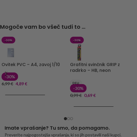
Mogoče vam bo všeč tudi to ...
-30%
-30%
Ovitek PVC – A4, zavoj 1/10
Grafitni svinčnik GRIP z
radirko – HB, neon
-30%
6,99
€
4,89
€
DELI
-30%
DODAJ V KOŠARICO
0,99
€
0,69
€
DODAJ V KOŠARICO
Imate vprašanje? Tu smo, da pomagamo.
Preverite najpogostejša vprašanja, ki so jih postavili naši kupci.