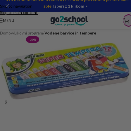
Skip to navigation
šole
Izberi z 1 klikom >
Skip to main content
MENU
Domov
Likovni program
Vodene barvice in tempere
-30%