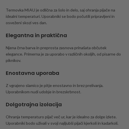
Termovka MIAU je odlična za šolo in delo, saj ohranja pijače na
idealni temperaturi. Uporabniki se bodo počutili pripravljeni in
osveženi skozi ves dan.
Elegantna in praktična
Njena črna barva in preprosta zasnova prinašata občutek
elegance. Primerna je za uporabo v različnih okoljih, od pisarne do
piknikov.
Enostavna uporaba
Z vgrajeno slamico je pitje enostavno in brez prelivanja.
Uporabnikom nudi udobje in brezskrbnost.
Dolgotrajna izolacija
Ohranja temperaturo pijač več ur, kar je idealno za dolge izlete.
Uporabniki bodo uživali v svoji najljubši pijači kjerkoli in kadarkoli.