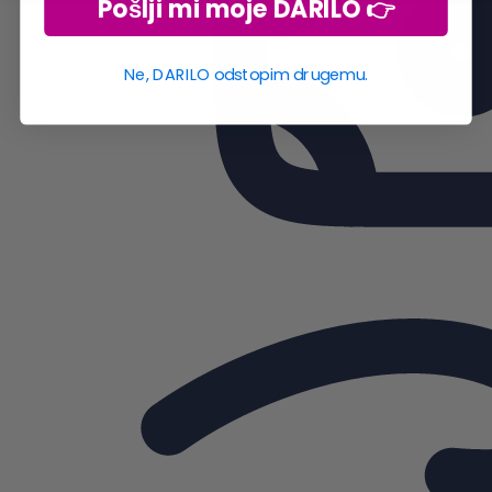
Pošlji mi moje DARILO 👉
Ne, DARILO odstopim drugemu.