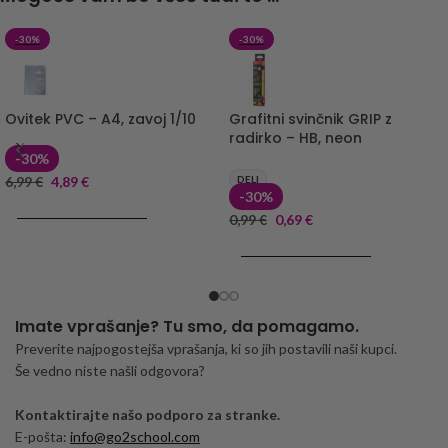
-30%
-30%
Ovitek PVC – A4, zavoj 1/10
Grafitni svinčnik GRIP z
radirko – HB, neon
-30%
6,99
€
4,89
€
DELI
-30%
DODAJ V KOŠARICO
0,99
€
0,69
€
DODAJ V KOŠARICO
Imate vprašanje? Tu smo, da pomagamo.
Preverite najpogostejša vprašanja, ki so jih postavili naši kupci.
Še vedno niste našli odgovora?
Kontaktirajte našo podporo za stranke.
E-pošta:
info@go2school.com