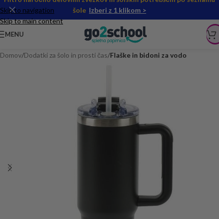
Skip to navigation
šole
Izberi z 1 klikom >
Skip to main content
MENU
Domov
Dodatki za šolo in prosti čas
Flaške in bidoni za vodo