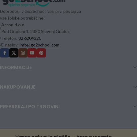
Dobrodošli v Go2School, vaši prvi postaji za
vse šolske potrebščine!
Acron d.o.o.
Pod Gradom 1, 2380 Slovenj Gradec
Telefon:
02 6204320
E-naslov:
info@go2school.com
INFORMACIJE
NAKUPOVANJE
PREBRSKAJ PO TRGOVINI