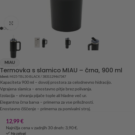
Click to enlarge
MIAU
Termovka s slamico MIAU – črna, 900 ml
Ident:
MI25-TBL30-BLACK / 3831129467347
Kapaciteta 900 ml – dovolj prostora za celodnevno hidracijo.
Vgrajena slamica – enostavno pitje brez polivanja.
Izolacija – ohranja pijače tople ali hladne več ur.
Elegantna črna barva – primerna za vse priložnosti.
Enostavno čiščenje – primerna za pomivalni stroj.
12,99
€
Najnižja cena v zadnjih 30 dneh: 3,90 €.
Na zalogi