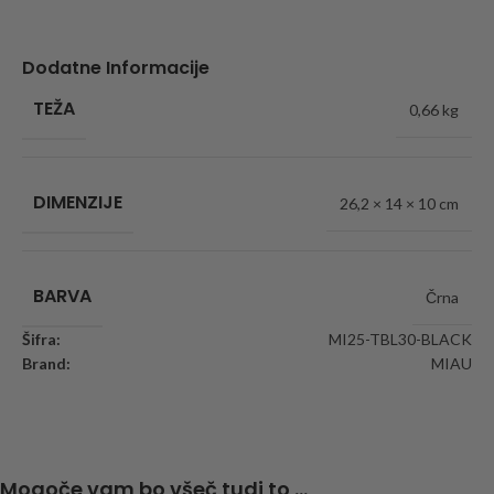
Dodatne Informacije
TEŽA
0,66 kg
DIMENZIJE
26,2 × 14 × 10 cm
BARVA
Črna
Šifra:
MI25-TBL30-BLACK
Brand:
MIAU
Mogoče vam bo všeč tudi to ...