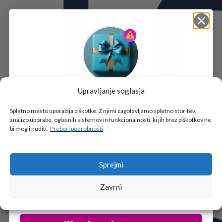
Upravljanje soglasja
Tukaj je!
🎁 DARILO
Spletno mesto uporablja piškotke. Z njimi zagotavljamo spletno storitev,
analizo uporabe, oglasnih sistemov in funkcionalnosti, ki jih brez piškotkov ne
Vpiši podatke za prejem darila
in se pridruži
bi mogli nuditi.
Preberi podrobnosti
go2school skupnosti.
Sprejmi
Zavrni