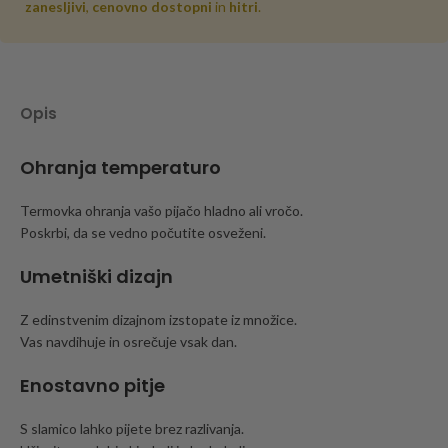
zanesljivi
,
cenovno dostopni
in
hitri
.
Opis
Ohranja temperaturo
Termovka ohranja vašo pijačo hladno ali vročo.
Poskrbi, da se vedno počutite osveženi.
Umetniški dizajn
Z edinstvenim dizajnom izstopate iz množice.
Vas navdihuje in osrečuje vsak dan.
Enostavno pitje
S slamico lahko pijete brez razlivanja.