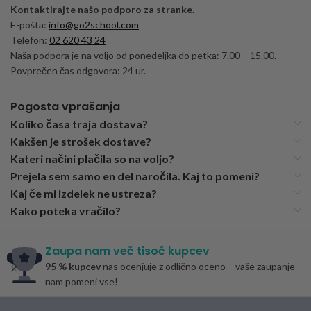
Kontaktirajte našo podporo za stranke.
E-pošta:
info@go2school.com
Telefon:
02 620 43 24
Naša podpora je na voljo od ponedeljka do petka: 7.00 – 15.00.
Povprečen čas odgovora: 24 ur.
Pogosta vprašanja
Koliko časa traja dostava?
Kakšen je strošek dostave?
Kateri načini plačila so na voljo?
Prejela sem samo en del naročila. Kaj to pomeni?
Kaj če mi izdelek ne ustreza?
Kako poteka vračilo?
Zaupa nam več tisoč kupcev
95 % kupcev
nas ocenjuje z odlično oceno – vaše zaupanje
nam pomeni vse!