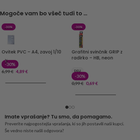
Mogoče vam bo všeč tudi to ...
-30%
-30%
Ovitek PVC – A4, zavoj 1/10
Grafitni svinčnik GRIP z
radirko – HB, neon
-30%
6,99
€
4,89
€
DELI
-30%
DODAJ V KOŠARICO
0,99
€
0,69
€
DODAJ V KOŠARICO
Imate vprašanje? Tu smo, da pomagamo.
Preverite najpogostejša vprašanja, ki so jih postavili naši kupci.
Še vedno niste našli odgovora?