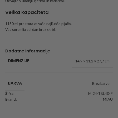
Uživajte v udobju kjerkoli in kadarkoli.
Velika kapaciteta
1180 ml prostora za vašo najljubšo pijačo.
Vas spremlja cel dan brez skrbi.
Dodatne Informacije
DIMENZIJE
14,9 × 11,2 × 27,7 cm
BARVA
Brez barve
Šifra:
MI24-TBL40-P
Brand:
MIAU