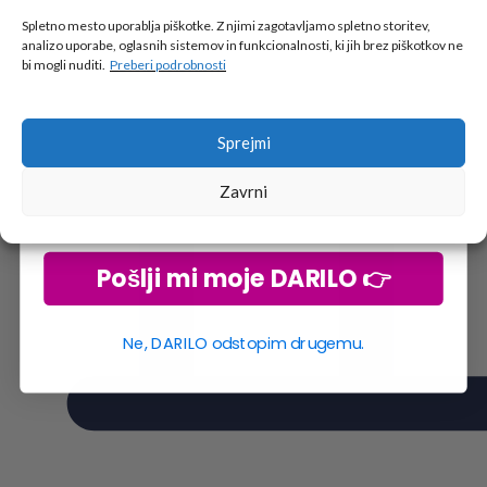
🎁 DARILO
Spletno mesto uporablja piškotke. Z njimi zagotavljamo spletno storitev,
analizo uporabe, oglasnih sistemov in funkcionalnosti, ki jih brez piškotkov ne
Vpiši podatke za prejem darila
in se pridruži
bi mogli nuditi.
Preberi podrobnosti
go2school skupnosti.
Sprejmi
Zavrni
Pošlji mi moje DARILO 👉
Ne, DARILO odstopim drugemu.