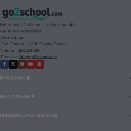
Dobrodošli v Go2School, vaši prvi postaji za
vse šolske potrebščine!
Acron d.o.o.
Pod Gradom 1, 2380 Slovenj Gradec
Telefon:
02 6204320
E-naslov:
info@go2school.com
INFORMACIJE
NAKUPOVANJE
PREBRSKAJ PO TRGOVINI