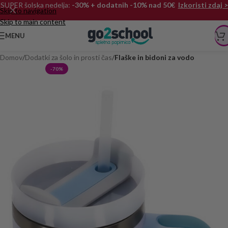
SUPER šolska nedelja:
-30% + dodatnih -10% nad 50€
Izkoristi zdaj >
Skip to navigation
Skip to main content
MENU
Domov
Dodatki za šolo in prosti čas
Flaške in bidoni za vodo
-70%