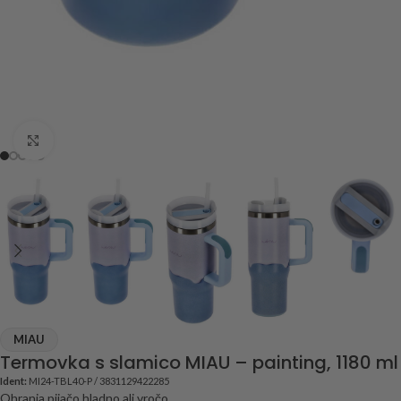
Click to enlarge
MIAU
Termovka s slamico MIAU – painting, 1180 ml
Ident:
MI24-TBL40-P / 3831129422285
Ohranja pijačo hladno ali vročo