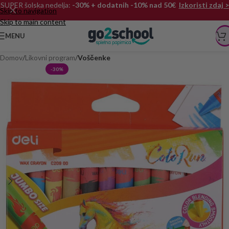
SUPER šolska nedelja:
-30% + dodatnih -10% nad 50€
Izkoristi zdaj >
Skip to navigation
Skip to main content
MENU
Domov
Likovni program
Voščenke
-30%