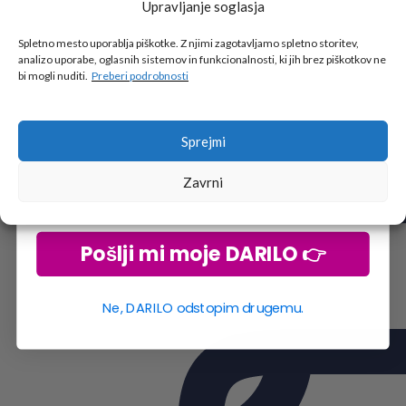
Upravljanje soglasja
Tukaj je!
🎁 DARILO
Spletno mesto uporablja piškotke. Z njimi zagotavljamo spletno storitev,
analizo uporabe, oglasnih sistemov in funkcionalnosti, ki jih brez piškotkov ne
Vpiši podatke za prejem darila
in se pridruži
bi mogli nuditi.
Preberi podrobnosti
go2school skupnosti.
Sprejmi
Zavrni
Pošlji mi moje DARILO 👉
Ne, DARILO odstopim drugemu.