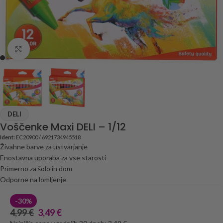
Click to enlarge
DELI
Voščenke Maxi DELI – 1/12
Ident:
EC20900 / 6921734945518
Živahne barve za ustvarjanje
Enostavna uporaba za vse starosti
Primerno za šolo in dom
Odporne na lomljenje
-30%
4,99
€
3,49
€