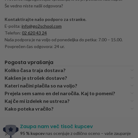
Še vedno niste našli odgovora?
Kontaktirajte našo podporo za stranke.
E-pošta:
info@go2school.com
Telefon:
02 620 43 24
Naša podpora je na voljo od ponedeljka do petka: 7.00 – 15.00.
Povprečen čas odgovora: 24 ur.
Pogosta vprašanja
Koliko časa traja dostava?
Kakšen je strošek dostave?
Kateri načini plačila so na voljo?
Prejela sem samo en del naročila. Kaj to pomeni?
Kaj če mi izdelek ne ustreza?
Kako poteka vračilo?
Zaupa nam več tisoč kupcev
95 % kupcev
nas ocenjuje z odlično oceno – vaše zaupanje