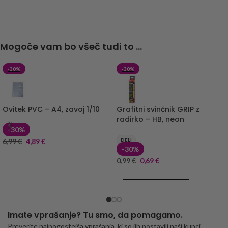
Mogoče vam bo všeč tudi to ...
-30%
-30%
Ovitek PVC – A4, zavoj 1/10
Grafitni svinčnik GRIP z
radirko – HB, neon
-30%
6,99
€
4,89
€
DELI
-30%
DODAJ V KOŠARICO
0,99
€
0,69
€
DODAJ V KOŠARICO
Imate vprašanje? Tu smo, da pomagamo.
Preverite najpogostejša vprašanja, ki so jih postavili naši kupci.