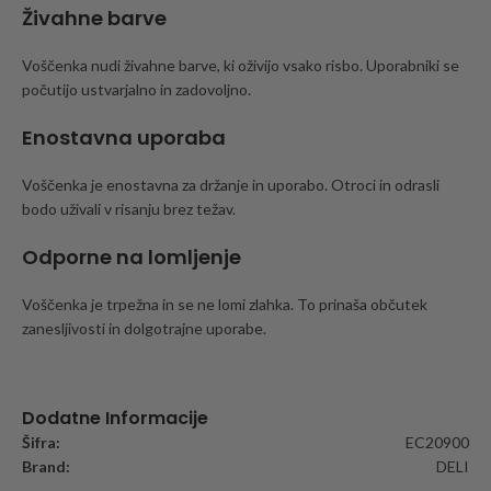
Živahne barve
Voščenka nudi živahne barve, ki oživijo vsako risbo. Uporabniki se
počutijo ustvarjalno in zadovoljno.
Enostavna uporaba
Voščenka je enostavna za držanje in uporabo. Otroci in odrasli
bodo uživali v risanju brez težav.
Odporne na lomljenje
Voščenka je trpežna in se ne lomi zlahka. To prinaša občutek
zanesljivosti in dolgotrajne uporabe.
Dodatne Informacije
Šifra:
EC20900
Brand:
DELI