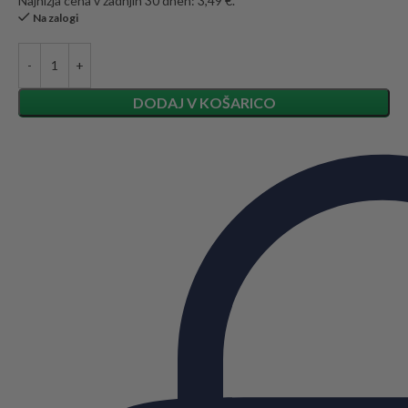
Najnižja cena v zadnjih 30 dneh: 3,49 €.
Na zalogi
DODAJ V KOŠARICO