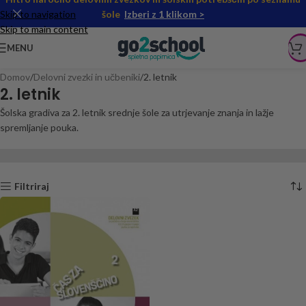
Skip to navigation
šole
Izberi z 1 klikom >
Skip to main content
MENU
Domov
Delovni zvezki in učbeniki
2. letnik
2. letnik
Šolska gradiva za 2. letnik srednje šole za utrjevanje znanja in lažje
spremljanje pouka.
Filtriraj