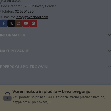
Acron d.o.o.
Pod Gradom 1, 2380 Slovenj Gradec
Telefon:
02 6204320
E-naslov:
info@go2school.com
INFORMACIJE
NAKUPOVANJE
PREBRSKAJ PO TRGOVINI
Varen nakup in plačilo – brez tveganja
Vaši podatki so pri nas 100 % zaščiteni,
varno plačilo
s
kartico
,
paypalom
ali po
povzetju
.