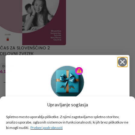
ČAS ZA SLOVENŠČINO 2
DELOVNI ZVEZEK
DZS D.D.
6,11
€
DODAJ V KOŠARICO
Upravljanje soglasja
Tukaj je!
🎁 DARILO
Spletno mesto uporablja piškotke. Z njimi zagotavljamo spletno storitev,
analizo uporabe, oglasnih sistemov in funkcionalnosti, ki jih brez piškotkov ne
Vpiši podatke za prejem darila
in se pridruži
bi mogli nuditi.
Preberi podrobnosti
go2school skupnosti.