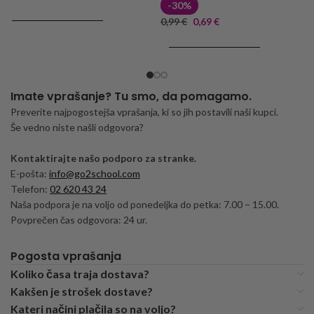
-30%
DODAJ V KOŠARICO
0,99
€
0,69
€
DODAJ V KOŠARICO
Imate vprašanje? Tu smo, da pomagamo.
Preverite najpogostejša vprašanja, ki so jih postavili naši kupci.
Še vedno niste našli odgovora?
Kontaktirajte našo podporo za stranke.
E-pošta:
info@go2school.com
Telefon:
02 620 43 24
Naša podpora je na voljo od ponedeljka do petka: 7.00 – 15.00.
Povprečen čas odgovora: 24 ur.
Pogosta vprašanja
Koliko časa traja dostava?
Kakšen je strošek dostave?
Kateri načini plačila so na voljo?