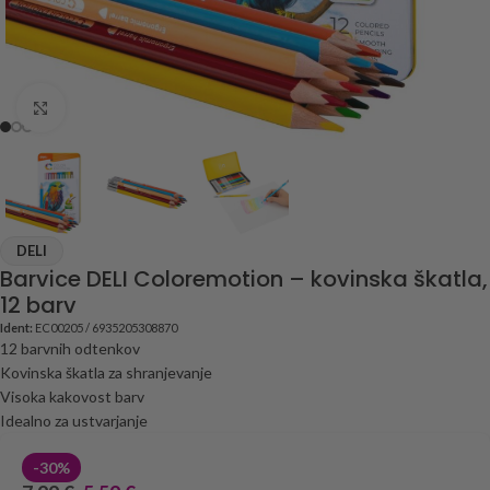
Click to enlarge
DELI
Barvice DELI Coloremotion – kovinska škatla,
12 barv
Ident:
EC00205 / 6935205308870
12 barvnih odtenkov
Kovinska škatla za shranjevanje
Visoka kakovost barv
Idealno za ustvarjanje
-30%