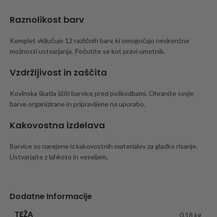
Raznolikost barv
Komplet vključuje 12 različnih barv, ki omogočajo neskončne
možnosti ustvarjanja. Počutite se kot pravi umetnik.
Vzdržljivost in zaščita
Kovinska škatla ščiti barvice pred poškodbami. Ohranite svoje
barve organizirane in pripravljene na uporabo.
Kakovostna izdelava
Barvice so narejene iz kakovostnih materialov za gladko risanje.
Ustvarjajte z lahkoto in veseljem.
Dodatne Informacije
TEŽA
0,18 kg