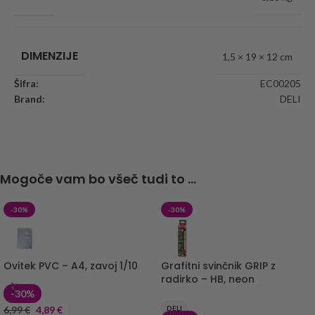
DIMENZIJE
1,5 × 19 × 12 cm
Šifra:
EC00205
Brand:
DELI
Mogoče vam bo všeč tudi to ...
-30%
-30%
Ovitek PVC – A4, zavoj 1/10
Grafitni svinčnik GRIP z
radirko – HB, neon
-30%
6,99
€
4,89
€
DELI