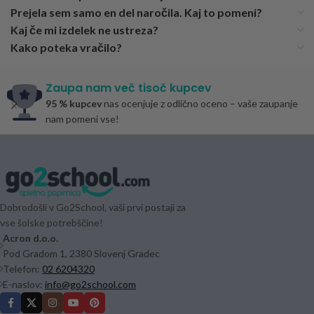
Prejela sem samo en del naročila. Kaj to pomeni?
Kaj če mi izdelek ne ustreza?
Kako poteka vračilo?
Zaupa nam več tisoč kupcev
95 % kupcev
nas ocenjuje z odlično oceno – vaše zaupanje
nam pomeni vse!
Dobrodošli v Go2School, vaši prvi postaji za
vse šolske potrebščine!
Acron d.o.o.
Pod Gradom 1, 2380 Slovenj Gradec
Telefon:
02 6204320
E-naslov:
info@go2school.com