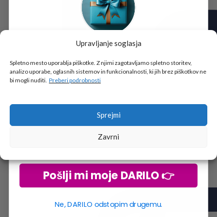
Upravljanje soglasja
Tukaj je!
🎁 DARILO
Spletno mesto uporablja piškotke. Z njimi zagotavljamo spletno storitev,
analizo uporabe, oglasnih sistemov in funkcionalnosti, ki jih brez piškotkov ne
Vpiši podatke za prejem darila
in se pridruži
bi mogli nuditi.
Preberi podrobnosti
go2school skupnosti.
Sprejmi
Zavrni
Pošlji mi moje DARILO 👉
Ne, DARILO odstopim drugemu.