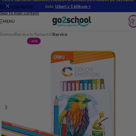
Skip to navigation
šole
Izberi z 1 klikom >
Skip to main content
MENU
Domov
Barvice in flomastri
Barvice
-30%