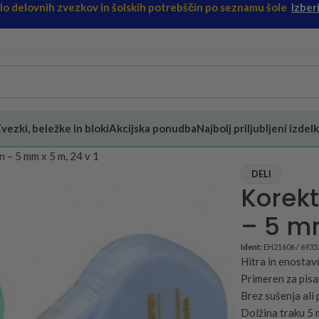
ilo delovnih zvezkov in šolskih potrebščin po seznamu šole
Izberi
vezki, beležke in bloki
Akcijska ponudba
Najbolj priljubljeni izdelk
 – 5 mm x 5 m, 24 v 1
DELI
Korekt
– 5 mm
Ident:
EH21606 / 693
Hitra in enosta
Primeren za pisa
Brez sušenja ali
Dolžina traku 5