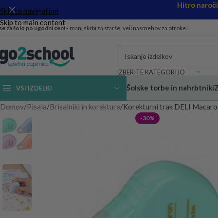
Hitro naroč
Skip to navigation
Skip to main content
se za šolo po ugodni ceni -
manj skrbi za starše, več nasmehov za otroke!
IZBERITE KATEGORIJO
Šolske torbe in nahrbtniki
Z
VSI IZDELKI
Domov
Pisala
Brisalniki in korekture
Korekturni trak DELI Macaron
-30%