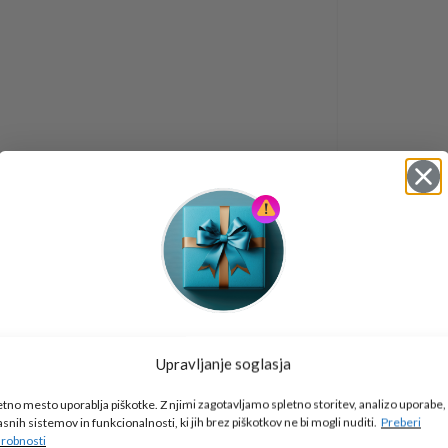
Tukaj je!
Upravljanje soglasja
🎁 DARILO
etno mesto uporablja piškotke. Z njimi zagotavljamo spletno storitev, analizo uporabe,
Vpiši podatke za prejem darila
in se pridruži
asnih sistemov in funkcionalnosti, ki jih brez piškotkov ne bi mogli nuditi.
Preberi
go2school skupnosti.
robnosti