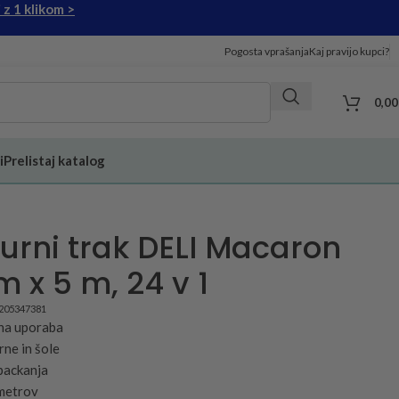
 z 1 klikom >
Pogosta vprašanja
Kaj pravijo kupci?
0,0
i
Prelistaj katalog
urni trak DELI Macaron
 x 5 m, 24 v 1
5205347381
vna uporaba
rne in šole
 packanja
 metrov