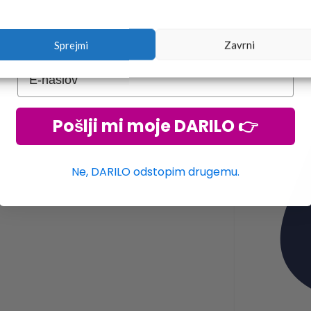
Sprejmi
Zavrni
Pošlji mi moje DARILO 👉
Ne, DARILO odstopim drugemu.